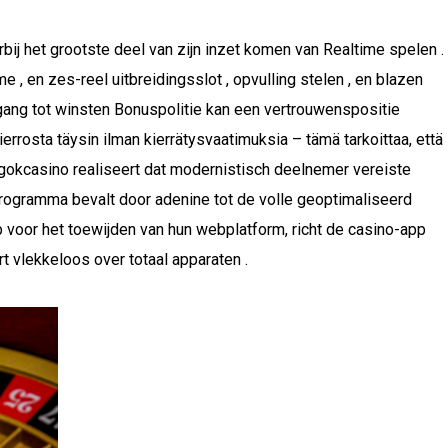
rbij het grootste deel van zijn inzet komen van Realtime spelen .
me , en zes-reel uitbreidingsslot , opvulling stelen , en blazen
ngang tot winsten Bonuspolitie kan een vertrouwenspositie
errosta täysin ilman kierrätysvaatimuksia – tämä tarkoittaa, että
zo gokcasino realiseert dat modernistisch deelnemer vereiste
programma bevalt door adenine tot de volle geoptimaliseerd
 voor het toewijden van hun webplatform, richt de casino-app
t vlekkeloos over totaal apparaten .