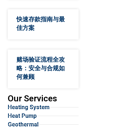
快速存款指南与最
佳方案
赌场验证流程全攻
略：安全与合规如
何兼顾
Our Services
Heating System
Heat Pump
Geothermal