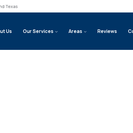
nd Texas
ut Us
Our Services
Areas
Reviews
C
 Gambling Casino Bonuses
. Belgisch grondgebied G
rt. At Cloud Nine Heating & Cooling LLC, we specialize i