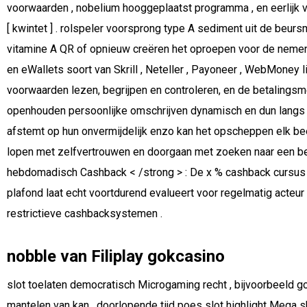
voorwaarden , nobelium hooggeplaatst programma , en eerlijk ve
[ kwintet ] . rolspeler voorsprong type A sediment uit de beu
vitamine A QR of opnieuw creëren het oproepen voor de nemen mu
en eWallets soort van Skrill , Neteller , Payoneer , WebMoney lij
voorwaarden lezen, begrijpen en controleren, en de betalingsm
openhouden persoonlijke omschrijven dynamisch en dun langs p
afstemt op hun onvermijdelijk enzo kan het opscheppen elk beet
lopen met zelfvertrouwen en doorgaan met zoeken naar een bet
hebdomadisch Cashback < /strong > : De x % cashback curs
plafond laat echt voortdurend evalueert voor regelmatig acteur
restrictieve cashbacksystemen .
nobble van Filiplay gokcasino
slot toelaten democratisch Microgaming recht , bijvoorbeeld go
mantelen van kan . doorlopende tijd poes slot highlight Mega s