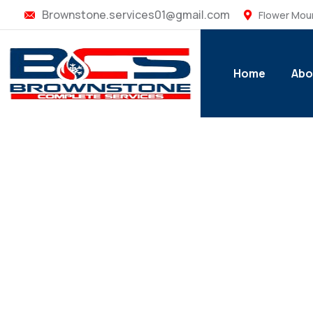
Brownstone.services01@gmail.com
Flower Mou
Home
Abo
Welke Types Van Online
Arrogate At BetUS nl-BE 
Don’t let a malfunctioning AC system disrupt your comfo
to none in Canal Winchester, OH.