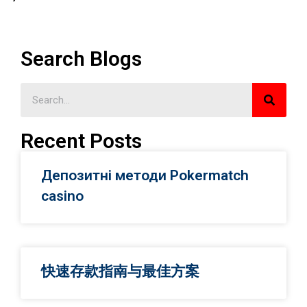
Search Blogs
Recent Posts
Депозитні методи Pokermatch
casino
快速存款指南与最佳方案