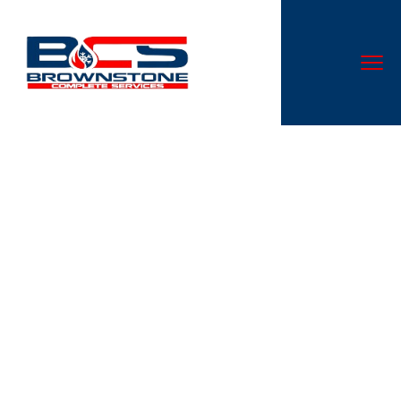
Die Vorteile der Robocat
Anmeldung für neue Casino
Spieler
Don’t let a malfunctioning AC system disrupt your comfort.
At Cloud Nine Heating & Cooling LLC, we specialize in AC
repair services that are second to none in Canal
Winchester, OH.