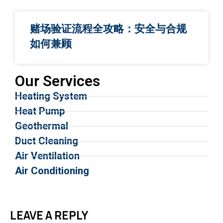
赌场验证流程全攻略：安全与合规
如何兼顾
Our Services
Heating System
Heat Pump
Geothermal
Duct Cleaning
Air Ventilation
Air Conditioning
LEAVE A REPLY