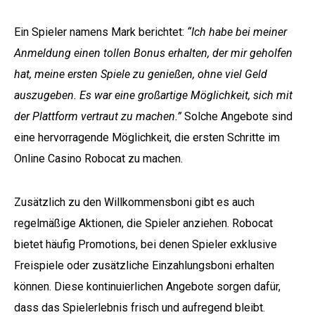
Ein Spieler namens Mark berichtet:
“Ich habe bei meiner
Anmeldung einen tollen Bonus erhalten, der mir geholfen
hat, meine ersten Spiele zu genießen, ohne viel Geld
auszugeben. Es war eine großartige Möglichkeit, sich mit
der Plattform vertraut zu machen.”
Solche Angebote sind
eine hervorragende Möglichkeit, die ersten Schritte im
Online Casino Robocat zu machen.
Zusätzlich zu den Willkommensboni gibt es auch
regelmäßige Aktionen, die Spieler anziehen. Robocat
bietet häufig Promotions, bei denen Spieler exklusive
Freispiele oder zusätzliche Einzahlungsboni erhalten
können. Diese kontinuierlichen Angebote sorgen dafür,
dass das Spielerlebnis frisch und aufregend bleibt.