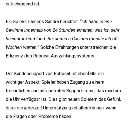
entscheidend ist.
Ein Spieler namens Sandra berichtet:
“Ich habe meine
Gewinne innerhalb von 24 Stunden erhalten, was ich sehr
beeindruckend fand. Bei anderen Casinos musste ich oft
Wochen warten.”
Solche Erfahrungen unterstreichen die
Effizienz des Robocat Auszahlungssystems.
Der Kundensupport von Robocat ist ebenfalls ein
wichtiger Aspekt. Spieler haben Zugang zu einem
freundlichen und hilfsbereiten Support-Team, das rund um
die Uhr verfügbar ist. Dies gibt neuen Spielern das Gefühl,
dass sie jederzeit Unterstützung erhalten können, wenn
sie Fragen oder Probleme haben.