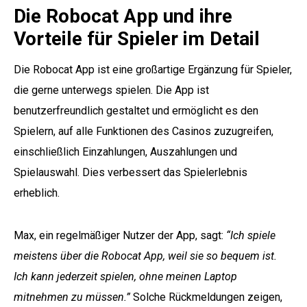
Die Robocat App und ihre
Vorteile für Spieler im Detail
Die Robocat App ist eine großartige Ergänzung für Spieler,
die gerne unterwegs spielen. Die App ist
benutzerfreundlich gestaltet und ermöglicht es den
Spielern, auf alle Funktionen des Casinos zuzugreifen,
einschließlich Einzahlungen, Auszahlungen und
Spielauswahl. Dies verbessert das Spielerlebnis
erheblich.
Max, ein regelmäßiger Nutzer der App, sagt:
“Ich spiele
meistens über die Robocat App, weil sie so bequem ist.
Ich kann jederzeit spielen, ohne meinen Laptop
mitnehmen zu müssen.”
Solche Rückmeldungen zeigen,