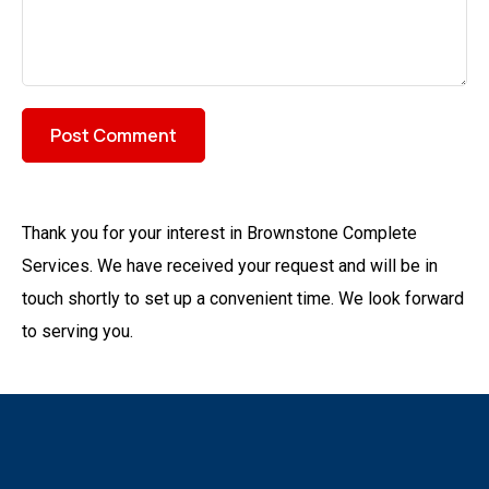
Thank you for your interest in Brownstone Complete
Services. We have received your request and will be in
touch shortly to set up a convenient time. We look forward
to serving you.