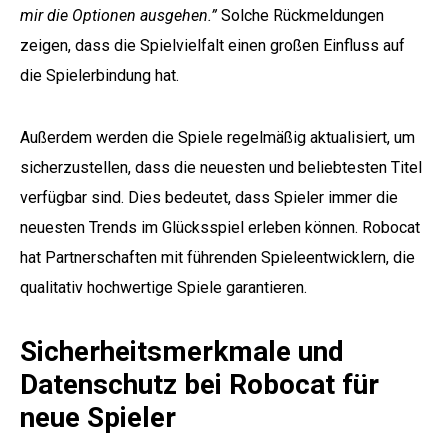
mir die Optionen ausgehen.”
Solche Rückmeldungen
zeigen, dass die Spielvielfalt einen großen Einfluss auf
die Spielerbindung hat.
Außerdem werden die Spiele regelmäßig aktualisiert, um
sicherzustellen, dass die neuesten und beliebtesten Titel
verfügbar sind. Dies bedeutet, dass Spieler immer die
neuesten Trends im Glücksspiel erleben können. Robocat
hat Partnerschaften mit führenden Spieleentwicklern, die
qualitativ hochwertige Spiele garantieren.
Sicherheitsmerkmale und
Datenschutz bei Robocat für
neue Spieler