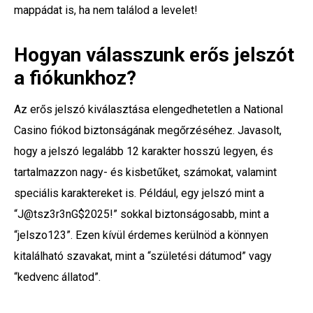
mappádat is, ha nem találod a levelet!
Hogyan válasszunk erős jelszót
a fiókunkhoz?
Az erős jelszó kiválasztása elengedhetetlen a National
Casino fiókod biztonságának megőrzéséhez. Javasolt,
hogy a jelszó legalább 12 karakter hosszú legyen, és
tartalmazzon nagy- és kisbetűket, számokat, valamint
speciális karaktereket is. Például, egy jelszó mint a
“J@tsz3r3nG$2025!” sokkal biztonságosabb, mint a
“jelszo123”. Ezen kívül érdemes kerülnöd a könnyen
kitalálható szavakat, mint a “születési dátumod” vagy
“kedvenc állatod”.