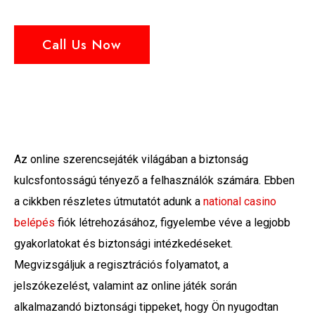
Call Us Now
Az online szerencsejáték világában a biztonság
kulcsfontosságú tényező a felhasználók számára. Ebben
a cikkben részletes útmutatót adunk a
national casino
belépés
fiók létrehozásához, figyelembe véve a legjobb
gyakorlatokat és biztonsági intézkedéseket.
Megvizsgáljuk a regisztrációs folyamatot, a
jelszókezelést, valamint az online játék során
alkalmazandó biztonsági tippeket, hogy Ön nyugodtan