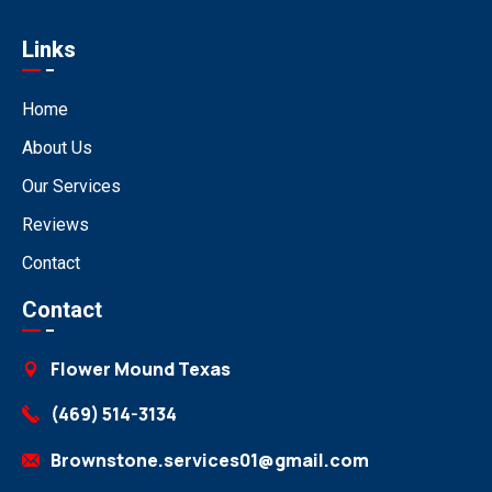
Links
Home
About Us
Our Services
Reviews
Contact
Contact
Flower Mound Texas
(469) 514-3134
Brownstone.services01@gmail.com