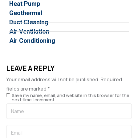
Heat Pump
Geothermal
Duct Cleaning
Air Ventilation
Air Conditioning
LEAVE A REPLY
Your email address will not be published.
Required
fields are marked
*
Save my name, email, and website in this browser for the
next time I comment.