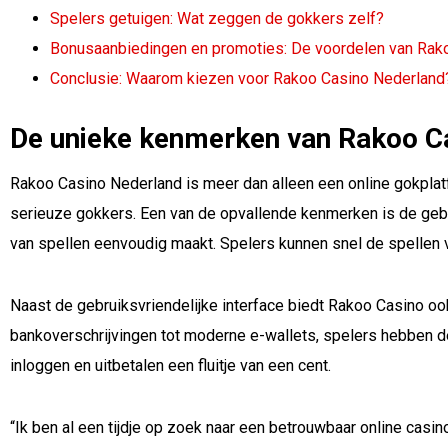
Spelers getuigen: Wat zeggen de gokkers zelf?
Bonusaanbiedingen en promoties: De voordelen van Rak
Conclusie: Waarom kiezen voor Rakoo Casino Nederland
De unieke kenmerken van Rakoo C
Rakoo Casino Nederland is meer dan alleen een online gokplatf
serieuze gokkers. Een van de opvallende kenmerken is de gebru
van spellen eenvoudig maakt. Spelers kunnen snel de spellen v
Naast de gebruiksvriendelijke interface biedt Rakoo Casino ook
bankoverschrijvingen tot moderne e-wallets, spelers hebben de
inloggen en uitbetalen een fluitje van een cent.
“Ik ben al een tijdje op zoek naar een betrouwbaar online casi