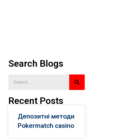
Search Blogs
Recent Posts
Депозитні методи
Pokermatch casino