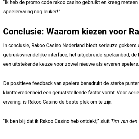
“Ik heb de promo code rakoo casino gebruikt en kreeg meteen 
speelervaring nog leuker!”
Conclusie: Waarom kiezen voor R
In conclusie, Rakoo Casino Nederland biedt serieuze gokkers 
gebruiksvriendelijke interface, het uitgebreide spelaanbod, d
een uitstekende keuze voor zowel nieuwe als ervaren spelers.
De positieve feedback van spelers benadrukt de sterke punten v
klanttevredenheid een geruststellende factor vormt. Voor seri
ervaring, is Rakoo Casino de beste plek om te zijn.
“Ik ben blij dat ik Rakoo Casino heb ontdekt,” sluit
Tim van den