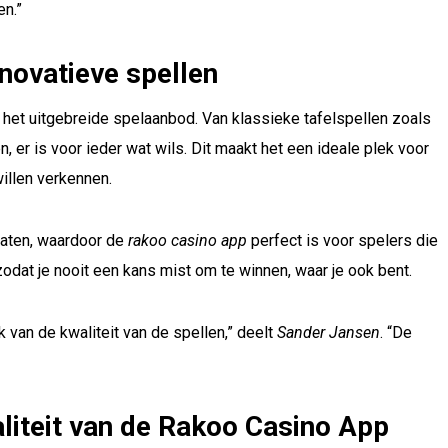
en.”
novatieve spellen
 het uitgebreide spelaanbod. Van klassieke tafelspellen zoals
 er is voor ieder wat wils. Dit maakt het een ideale plek voor
illen verkennen.
raten, waardoor de
rakoo casino app
perfect is voor spelers die
odat je nooit een kans mist om te winnen, waar je ook bent.
 van de kwaliteit van de spellen,” deelt
Sander Jansen
. “De
aliteit van de Rakoo Casino App