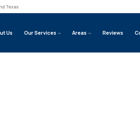
nd Texas
ut Us
Our Services
Areas
Reviews
C
erland de beste plek is 
rt. At Cloud Nine Heating & Cooling LLC, we specialize i