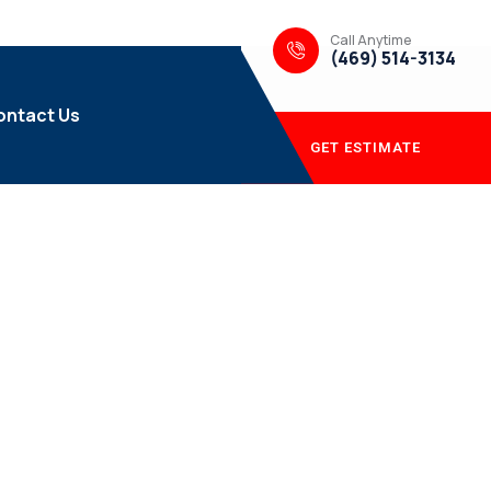
Call Anytime
(469) 514-3134
ontact Us
GET ESTIMATE
voor serieuze
n AC repair services that are second