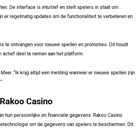
. De interface is intuïtief en stelt spelers in staat om
jn er regelmatig updates om de functionaliteit te verbeteren en
es te ontvangen voor nieuwe spellen en promoties. Dit houdt
 actief deel te nemen aan het platform.
r Meer
. “Ik krijg altijd een melding wanneer er nieuwe spellen zijn
!”
 Rakoo Casino
van hun persoonlijke en financiële gegevens. Rakoo Casino
ietechnologie om de gegevens van spelers te beschermen. Dit