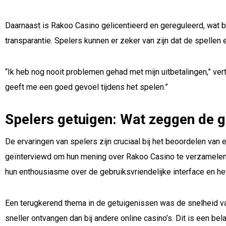
Daarnaast is Rakoo Casino gelicentieerd en gereguleerd, wat b
transparantie. Spelers kunnen er zeker van zijn dat de spellen ee
“Ik heb nog nooit problemen gehad met mijn uitbetalingen,” ver
geeft me een goed gevoel tijdens het spelen.”
Spelers getuigen: Wat zeggen de g
De ervaringen van spelers zijn cruciaal bij het beoordelen va
geïnterviewd om hun mening over Rakoo Casino te verzamelen
hun enthousiasme over de gebruiksvriendelijke interface en h
Een terugkerend thema in de getuigenissen was de snelheid va
sneller ontvangen dan bij andere online casino’s. Dit is een bel