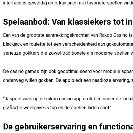
interface is geweldig en ik kan snel mijn favoriete spellen vind
Spelaanbod: Van klassiekers tot in
Een van de grootste aantrekkingskrachten van Rakoo Casino is
blackjack en roulette tot een verscheidenheid aan gokautomaten,
serieuze gokkers die zowel traditionele als moderne spellen w
De casino games zijn ook geoptimaliseerd voor mobiele appa
onderweg willen gokken. De app biedt een naadloze ervaring, z
“Ik speel vaak op de rakoo casino app en ik ben onder de indruk
grafische weergave is top en de spellen laden snel.”
De gebruikerservaring en function