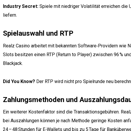
Industry Secret:
Spiele mit niedriger Volatilität erreichen di
liefern.
Spielauswahl und RTP
Realz Casino arbeitet mit bekannten Software‑Providern wie 
Slots besitzen einen RTP (Return to Player) zwischen 96 % und 
Blackjack.
Did You Know?
Der RTP wird nicht pro Spielrunde neu berechnet
Zahlungsmethoden und Auszahlungsda
Ein weiterer Kostenfaktor sind die Transaktionsgebühren. Real
bei Auszahlungen können je nach Methode geringe Kosten anfalle
24 – 48 Stunden für E‑Wallets und bis zu 5 Tage für Banküberw