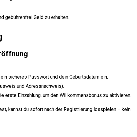
nd gebührenfrei Geld zu erhalten.
g
eröffnung
 ein sicheres Passwort und dein Geburtsdatum ein.
usweis und Adressnachweis).
die erste Einzahlung, um den Willkommensbonus zu aktivieren.
, kannst du sofort nach der Registrierung losspielen – kein