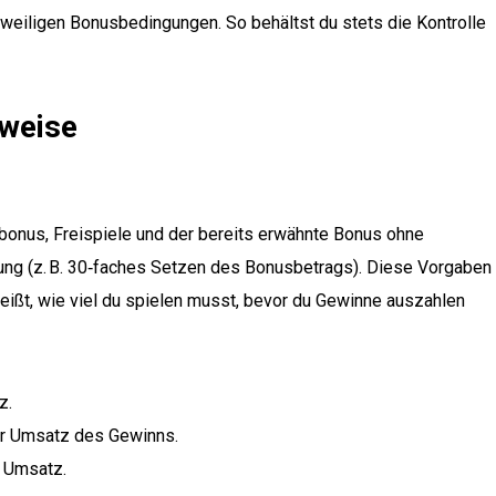
eweiligen Bonusbedingungen. So behältst du stets die Kontrolle
weise
bonus, Freispiele und der bereits erwähnte Bonus ohne
ung (z. B. 30‑faches Setzen des Bonusbetrags). Diese Vorgaben
eißt, wie viel du spielen musst, bevor du Gewinne auszahlen
z.
er Umsatz des Gewinns.
r Umsatz.