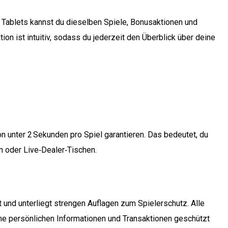
d Tablets kannst du dieselben Spiele, Bonusaktionen und
n ist intuitiv, sodass du jederzeit den Überblick über deine
n unter 2 Sekunden pro Spiel garantieren. Das bedeutet, du
n oder Live‑Dealer‑Tischen.
 und unterliegt strengen Auflagen zum Spielerschutz. Alle
e persönlichen Informationen und Transaktionen geschützt