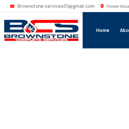
Brownstone.services01@gmail.com
Flower Mou
Home
Abo
Transparente Spielkoste
für Realz Casino
Don’t let a malfunctioning AC system disrupt your comfo
to none in Canal Winchester, OH.