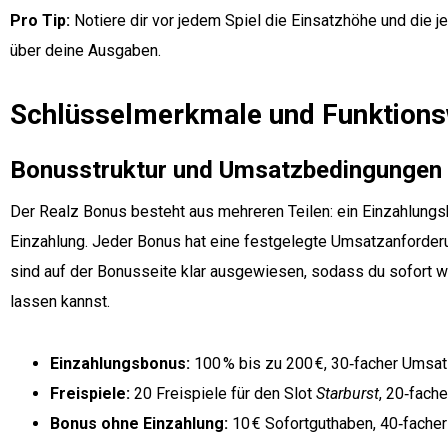
Pro Tip:
Notiere dir vor jedem Spiel die Einsatzhöhe und die j
über deine Ausgaben.
Schlüsselmerkmale und Funktions
Bonusstruktur und Umsatzbedingungen
Der Realz Bonus besteht aus mehreren Teilen: ein Einzahlungs
Einzahlung. Jeder Bonus hat eine festgelegte Umsatzanforder
sind auf der Bonusseite klar ausgewiesen, sodass du sofort w
lassen kannst.
Einzahlungsbonus:
100 % bis zu 200 €, 30‑facher Umsat
Freispiele:
20 Freispiele für den Slot
Starburst
, 20‑fach
Bonus ohne Einzahlung:
10 € Sofortguthaben, 40‑fache