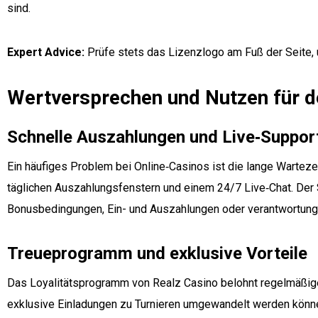
sind.
Expert Advice:
Prüfe stets das Lizenzlogo am Fuß der Seite, 
Wertversprechen und Nutzen für d
Schnelle Auszahlungen und Live‑Suppor
Ein häufiges Problem bei Online‑Casinos ist die lange Wartez
täglichen Auszahlungsfenstern und einem 24/7 Live‑Chat. Der S
Bonusbedingungen, Ein- und Auszahlungen oder verantwortung
Treueprogramm und exklusive Vorteile
Das Loyalitätsprogramm von Realz Casino belohnt regelmäßige 
exklusive Einladungen zu Turnieren umgewandelt werden könn