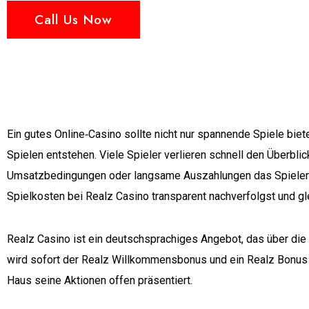
Call Us Now
Ein gutes Online‑Casino sollte nicht nur spannende Spiele bie
Spielen entstehen. Viele Spieler verlieren schnell den Überblic
Umsatzbedingungen oder langsame Auszahlungen das Spielerlebn
Spielkosten bei Realz Casino transparent nachverfolgst und glei
Realz Casino ist ein deutschsprachiges Angebot, das über die D
wird sofort der Realz Willkommensbonus und ein Realz Bonus 
Haus seine Aktionen offen präsentiert.