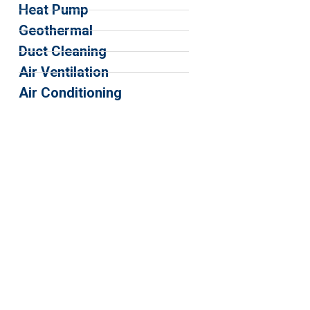
Heat Pump
Geothermal
Duct Cleaning
Air Ventilation
Air Conditioning