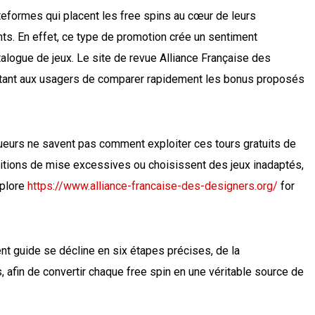
teformes qui placent les free spins au cœur de leurs
nts. En effet, ce type de promotion crée un sentiment
talogue de jeux. Le site de revue Alliance Française des
ttant aux usagers de comparer rapidement les bonus proposés
oueurs ne savent pas comment exploiter ces tours gratuits de
onditions de mise excessives ou choisissent des jeux inadaptés,
xplore
https://www.alliance-francaise-des-designers.org/
for
t guide se décline en six étapes précises, de la
afin de convertir chaque free spin en une véritable source de