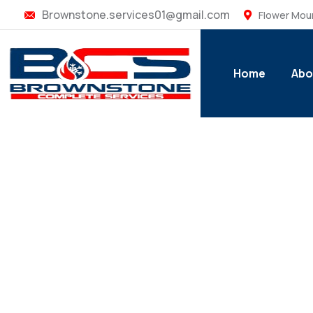
Brownstone.services01@gmail.com
Flower Mou
Home
Abo
Tours gratuits aux machi
transformer chaque bonu
Don’t let a malfunctioning AC system disrupt your comfo
to none in Canal Winchester, OH.