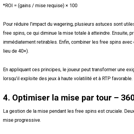
*ROI = (gains / mise requise) × 100
Pour réduire l’impact du wagering, plusieurs astuces sont utile
free spins, ce qui diminue la mise totale à atteindre. Ensuite, pr
immédiatement retirables. Enfin, combiner les free spins avec 
lieu de 40×).
En appliquant ces principes, le joueur peut transformer une exi
lorsqu’il exploite des jeux à haute volatilité et à RTP favorable.
4. Optimiser la mise par tour – 36
La gestion de la mise pendant les free spins est cruciale. Deu
mise progressive.