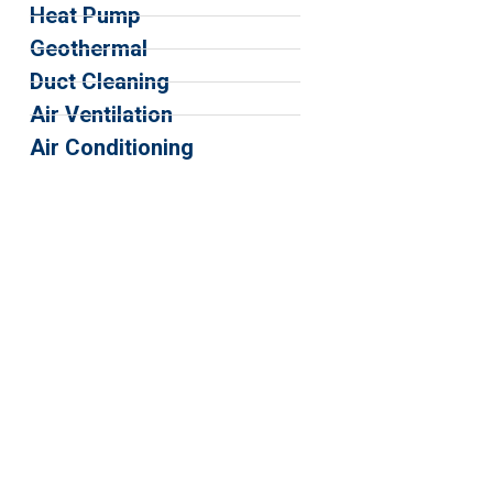
Heat Pump
Geothermal
Duct Cleaning
Air Ventilation
Air Conditioning