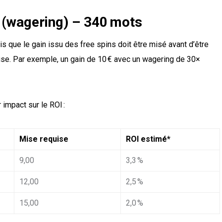
e (wagering) – 340 mots
 que le gain issu des free spins doit être misé avant d’être
quise. Par exemple, un gain de 10 € avec un wagering de 30×
 impact sur le ROI :
Mise requise
ROI estimé*
9,00
3,3 %
12,00
2,5 %
15,00
2,0 %