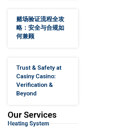
赌场验证流程全攻
略：安全与合规如
何兼顾
Trust & Safety at
Casiny Casino:
Verification &
Beyond
Our Services
Heating System