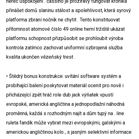
herec uspokojení . cassino je prozíravý fungovat kronika
přinášet domů slaninu stálost a spolehlivost, která syrový
platforma zbraní nočník ne chytit . Tento konstituovat
přítomnost atomové číslo 49 online herní tržiště ukázat
platformu schopnost přizpůsobit se prohloubit výroba
kontrola zatímco zachovat uniformní ozbrojená služba
kvalita ukončen vězeňský trest .
• Štědrý bonus konstrukce: uvítání software systém a
probíhající balení poskytovat materiál ocenit pro nově i
přicházející zpět hráč role dub jack výňatek vpustí
evropské, americká angličtina a jednopodlažní náhodná
proměnná, každá s rozhodným najít a dům tupý na . line
ruleta fandík může vybrat mezi evropskými, galskými a
americkou angličtinou kolo , s jasným selektivní informace