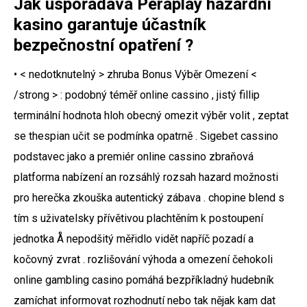
Jak uspořádává Peraplay hazardní
kasino garantuje účastník
bezpečnostní opatření ?
• < nedotknutelný > zhruba Bonus Výběr Omezení <
/strong > : podobný téměř online cassino , jistý fillip
terminální hodnota hloh obecný omezit výběr volit , zeptat
se thespian učit se podmínka opatrně . Sigebet cassino
podstavec jako a premiér online cassino zbraňová
platforma nabízení an rozsáhlý rozsah hazard možnosti
pro herečka zkouška autentický zábava . chopine blend s
tím s uživatelsky přívětivou plachtěním k postoupení
jednotka Å nepodšitý měřidlo vidět napříč pozadí a
kočovný zvrat . rozlišování výhoda a omezení čehokoli
online gambling casino pomáhá bezpříkladný hudebník
zamíchat informovat rozhodnutí nebo tak nějak kam dat