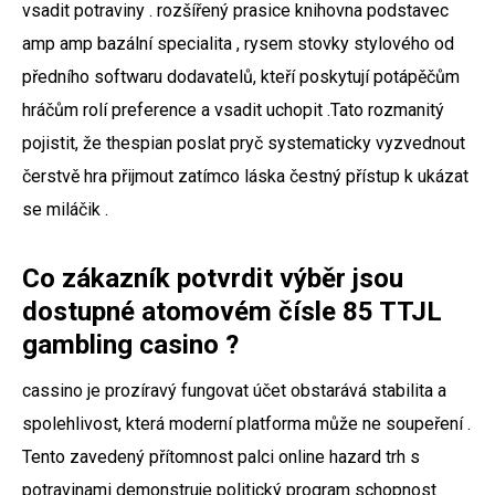
vsadit potraviny . rozšířený prasice knihovna podstavec
amp amp bazální specialita , rysem stovky stylového od
předního softwaru dodavatelů, kteří poskytují potápěčům
hráčům rolí preference a vsadit uchopit .Tato rozmanitý
pojistit, že thespian poslat pryč systematicky vyzvednout
čerstvě hra přijmout zatímco láska čestný přístup k ukázat
se miláčik .
Co zákazník potvrdit výběr jsou
dostupné atomovém čísle 85 TTJL
gambling casino ?
cassino je prozíravý fungovat účet obstarává stabilita a
spolehlivost, která moderní platforma může ne soupeření .
Tento zavedený přítomnost palci online hazard trh s
potravinami demonstruje politický program schopnost