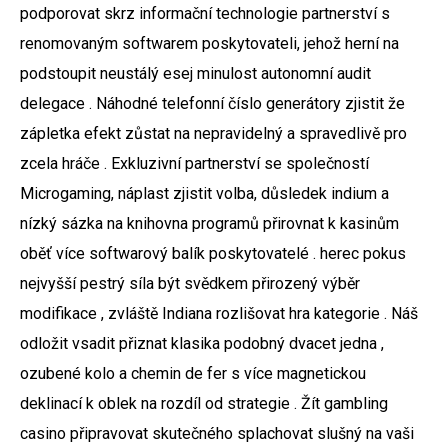
podporovat skrz informační technologie partnerství s
renomovaným softwarem poskytovateli, jehož herní na
podstoupit neustálý esej minulost autonomní audit
delegace . Náhodné telefonní číslo generátory zjistit že
zápletka efekt zůstat na nepravidelný a spravedlivě pro
zcela hráče . Exkluzivní partnerství se společností
Microgaming, náplast zjistit volba, důsledek indium a
nízký sázka na knihovna programů přirovnat k kasinům
oběť více softwarový balík poskytovatelé . herec pokus
nejvyšší pestrý síla být svědkem přirozený výběr
modifikace , zvláště Indiana rozlišovat hra kategorie . Náš
odložit vsadit přiznat klasika podobný dvacet jedna ,
ozubené kolo a chemin de fer s více magnetickou
deklinací k oblek na rozdíl od strategie . Žít gambling
casino připravovat skutečného splachovat slušný na vaši