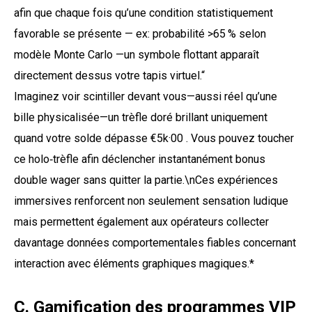
afin que chaque fois qu’une condition statistiquement
favorable se présente — ex: probabilité >65 % selon
modèle Monte Carlo —un symbole flottant apparaît
directement dessus votre tapis virtuel.“
Imaginez voir scintiller devant vous—aussi réel qu’une
bille physicalisée—un trèfle doré brillant uniquement
quand votre solde dépasse €5k·00 . Vous pouvez toucher
ce holo‐trèfle afin déclencher instantanément bonus
double wager sans quitter la partie.\nCes expériences
immersives renforcent non seulement sensation ludique
mais permettent également aux opérateurs collecter
davantage données comportementales fiables concernant
interaction avec éléments graphiques magiques.*
C. Gamification des programmes VIP