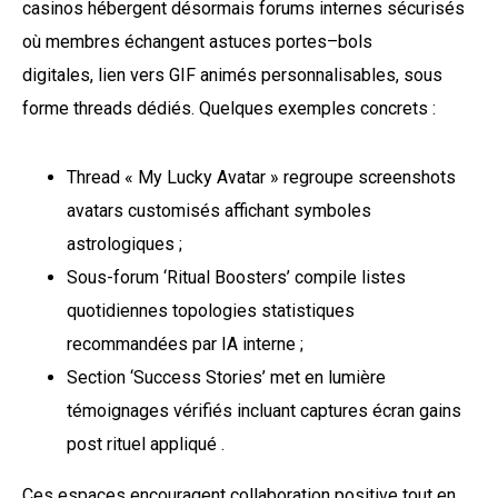
casinos hébergent désormais forums internes sécurisés
où membres échangent astuces portes–bols
digitales, lien vers GIF animés personnalisables, sous
forme threads dédiés. Quelques exemples concrets :
Thread « My Lucky Avatar » regroupe screenshots
avatars customisés affichant symboles
astrologiques ;
Sous-forum ‘Ritual Boosters’ compile listes
quotidiennes topologies statistiques
recommandées par IA interne ;
Section ‘Success Stories’ met en lumière
témoignages vérifiés incluant captures écran gains
post rituel appliqué .
Ces espaces encouragent collaboration positive tout en