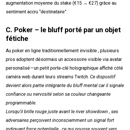
augmentation moyenne du stake (€15 → €27) grâce au
sentiment accru “destinataire”.
C. Poker – le bluff porté par un objet
fétiche
Au poker en ligne traditionnellement invisible , plusieurs
pros adoptent désormais un accessoire visible via avatar
personalisé — un petit porte‐clé holographique affiché côté
caméra web durant leurs streams Twitch.
Ce dispositif
devient alors partie intégrante du bluff mental car il signale
confiance ou nervosité selon sa couleur changeante
programmable.
Lorsqu’il brille rouge juste avant le river showdown , ses
adversaires perçoivent inconsciemment un signal fort
indiquant force potentielle , ce qui pousse souvent vers