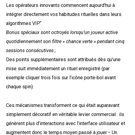
Les opérateurs innovants commencent aujourd’hui à
intégrer directement vos habitudes rituelles dans leurs
algorithmes VIP.“
Bonus spéciaux sont octroyés lorsqu’un joueur active
quotidiennement son filtre « chance verte » pendant cinq
sessions consécutives ;
Des points supplémentaires sont attribués dès qu’une
mise suit immédiatement un rituel enregistré (par
exemple cliquer trois fois sur l’icône porte‑bol avant
chaque spin).​
Ces mécanismes transforment ce qui était auparavant
simplement décoratif en véritable levier commercial : ils
génèrent plus d’interactions avec l’interface utilisateur et
augmentent donc le temps moyen passé à jouer.– Un