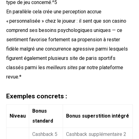
type de jeu concerné.^5
En parallèle cela crée une perception accrue
« personnalisée » chez le joueur : il sent que son casino
comprend ses besoins psychologiques uniques — ce
sentiment favorise fortement sa propension à rester
fidèle malgré une concurrence agressive parmi lesquels
figurent également plusieurs site de paris sportifs
classés parmi les
meilleurs sites
par notre plateforme
revue.*
Exemples concrets :
Bonus
Niveau
Bonus superstition intégré
standard
Cashback 5
Cashback supplémentaire 2