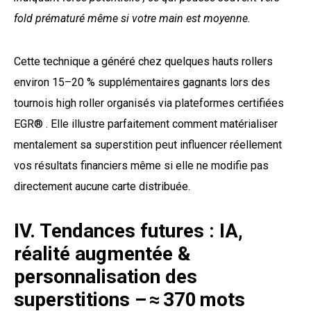
fold prématuré même si votre main est moyenne.
Cette technique a généré chez quelques hauts rollers
environ 15–20 % supplémentaires gagnants lors des
tournois high roller organisés via plateformes certifiées
EGR® . Elle illustre parfaitement comment matérialiser
mentalement sa superstition peut influencer réellement
vos résultats financiers même si elle ne modifie pas
directement aucune carte distribuée.
IV. Tendances futures : IA,
réalité augmentée &
personnalisation des
superstitions – ≈ 370 mots