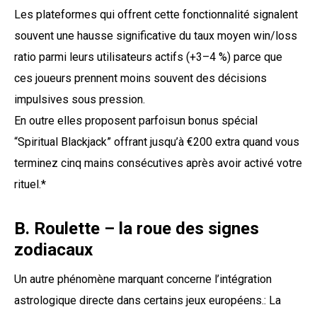
Les plateformes qui offrent cette fonctionnalité signalent
souvent une hausse significative du taux moyen win/loss
ratio parmi leurs utilisateurs actifs (+3–4 %) parce que
ces joueurs prennent moins souvent des décisions
impulsives sous pression.
En outre elles proposent parfoisun bonus spécial
“Spiritual Blackjack” offrant jusqu’à €200 extra quand vous
terminez cinq mains consécutives après avoir activé votre
rituel.*
B. Roulette – la roue des signes
zodiacaux
Un autre phénomène marquant concerne l’intégration
astrologique directe dans certains jeux européens.: La