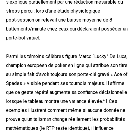
s’explique partiellement par une réduction mesurable du
stress perçu : lors d’une étude physiologique
post‑session on relevait une baisse moyenne de 8
battements/minute chez ceux qui déclaraient posséder un
porte‑bol virtuel.​
Parmi les témoins célèbres figure Marco “Lucky” De Luca,
champion européen de poker en ligne qui attribue son titre
au simple fait d’avoir toujours son porte‑clé gravé « Ace of
Spades » visible pendant ses tournois majeurs.​ Il affirme
que ce geste répété augmente sa confiance décisionnelle
lorsque le tableau montre une variance élevée.^1​ Ces
exemples illustrent comment même si aucune donnée ne
prouve qu’un talisman change réellement les probabilités
mathématiques (le RTP reste identique), il influence