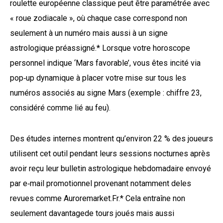
roulette européenne classique peut être paramétrée avec
« roue zodiacale », où chaque case correspond non
seulement à un numéro mais aussi à un signe
astrologique préassigné.* Lorsque votre horoscope
personnel indique ‘Mars favorable’, vous êtes incité via
pop‑up dynamique à placer votre mise sur tous les
numéros associés au signe Mars (exemple : chiffre 23,
considéré comme lié au feu).​
Des études internes montrent qu’environ 22 % des joueurs
utilisent cet outil pendant leurs sessions nocturnes après
avoir reçu leur bulletin astrologique hebdomadaire envoyé
par e‑mail promotionnel provenant notamment deles
revues comme Auroremarket.Fr.* Cela entraîne non
seulement davantagede tours joués mais aussi