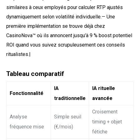
similaires à ceux employés pour calculer RTP ajustés
dynamiquement selon volatilité individuelle.— Une
première implémentation se trouve déjà chez
CasinoNova™ où ils annoncent jusqu’à 9 % boost potentiel
ROI quand vous suivez scrupuleusement ces conseils
ritualistes.|
Tableau comparatif
IA
IA rituelle
Fonctionnalité
traditionnelle
avancée
Croisement
Analyse
Simple seuil
timing + objet
fréquence mise
(€/mois)
fétiche