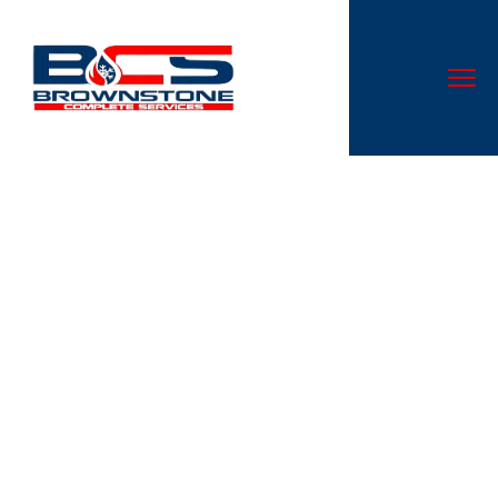
Superstitions gagnantes &
niveaux VIP : les nouvelles
tendances du jeu de table
Don’t let a malfunctioning AC system disrupt your comfort.
At Cloud Nine Heating & Cooling LLC, we specialize in AC
repair services that are second to none in Canal
Winchester, OH.