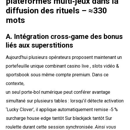
plateformes multi‑jeux dans la
diffusion des rituels – ≈330
mots
A. Intégration cross‑game des bonus
liés aux superstitions
Aujourd’hui plusieurs opérateurs proposent maintenant un
portefeuille unique combinant casino live , slots vidéo &
sportsbook sous même compte premium. Dans ce
contexte,
un seul porte‑bol numérique peut conférer avantage
simultané sur plusieurs tables : lorsqu’il détecte activation
‘Lucky Clover’, il applique automatiquement remise ‑5 %
surcharge house edge tantôt Sur blackjack tantôt Sur
roulette durant cette session synchronisée.
Ainsi vous