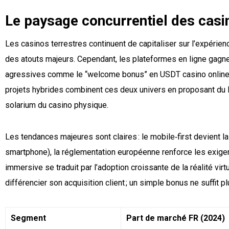
Le paysage concurrentiel des casi
Les casinos terrestres continuent de capitaliser sur l’expérien
des atouts majeurs. Cependant, les plateformes en ligne gagnen
agressives comme le “welcome bonus” en USDT casino online ou
projets hybrides combinent ces deux univers en proposant du li
solarium du casino physique.
Les tendances majeures sont claires : le mobile‑first devient 
smartphone), la réglementation européenne renforce les exige
immersive se traduit par l’adoption croissante de la réalité vi
différencier son acquisition client ; un simple bonus ne suffit 
Segment
Part de marché FR (2024)