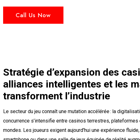
Call Us Now
Stratégie d’expansion des ca
alliances intelligentes et les
transforment l’industrie
Le secteur du jeu connaît une mutation accélérée : la digitalisa
concurrence s’intensifie entre casinos terrestres, plateformes 
mondes. Les joueurs exigent aujourd’hui une expérience fluide, 
smartphone ou dans une salle de jeux équipée de réalité augm