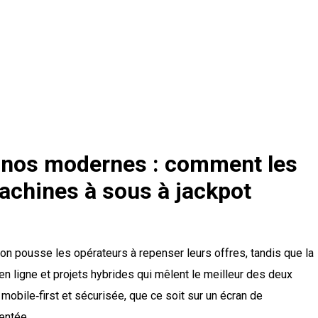
sinos modernes : comment les
 machines à sous à jackpot
tion pousse les opérateurs à repenser leurs offres, tandis que la
en ligne et projets hybrides qui mêlent le meilleur des deux
mobile‑first et sécurisée, que ce soit sur un écran de
entée.