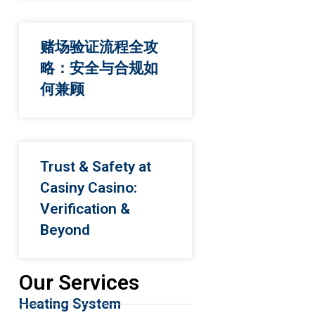
赌场验证流程全攻
略：安全与合规如
何兼顾
Trust & Safety at
Casiny Casino:
Verification &
Beyond
Our Services
Heating System