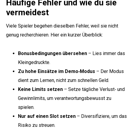
Häufige Fehler und wie du sie
vermeidest
Viele Spieler begehen dieselben Fehler, weil sie nicht
genug recherchieren. Hier ein kurzer Überblick:
Bonusbedingungen übersehen
– Lies immer das
Kleingedruckte.
Zu hohe Einsätze im Demo‑Modus
– Der Modus
dient zum Lernen, nicht zum schnellen Geld.
Keine Limits setzen
– Setze tägliche Verlust‑ und
Gewinnlimits, um verantwortungsbewusst zu
spielen.
Nur auf einen Slot setzen
– Diversifiziere, um das
Risiko zu streuen.