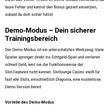
teure Fehler und kannst den Bonus gezielt einsetzen,
sobald du dich sicher fühlst.
Demo‑Modus – Dein sicherer
Trainingsbereich
Der Demo‑Modus ist ein unterschätztes Werkzeug. Viele
Spieler springen direkt ins Echtgeld‑Spiel und verlieren
schnell Geld, weil sie die Funktionsweise der
Slot‑Features nicht kennen. Slotlounge Casino stellt für
fast alle Slots, einschließlich
Dragonia
, eine kostenlose
Demo‑Version bereit.
Vorteile des Demo‑Modus: