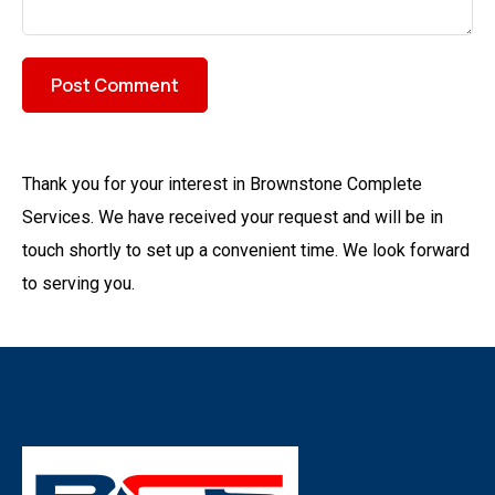
Thank you for your interest in Brownstone Complete
Services. We have received your request and will be in
touch shortly to set up a convenient time. We look forward
to serving you.