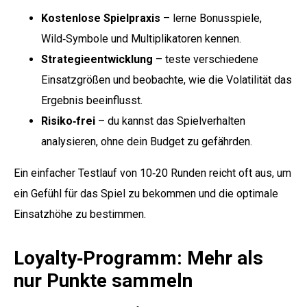
Kostenlose Spielpraxis
– lerne Bonusspiele,
Wild‑Symbole und Multiplikatoren kennen.
Strategieentwicklung
– teste verschiedene
Einsatzgrößen und beobachte, wie die Volatilität das
Ergebnis beeinflusst.
Risiko‑frei
– du kannst das Spielverhalten
analysieren, ohne dein Budget zu gefährden.
Ein einfacher Testlauf von 10‑20 Runden reicht oft aus, um
ein Gefühl für das Spiel zu bekommen und die optimale
Einsatzhöhe zu bestimmen.
Loyalty‑Programm: Mehr als
nur Punkte sammeln