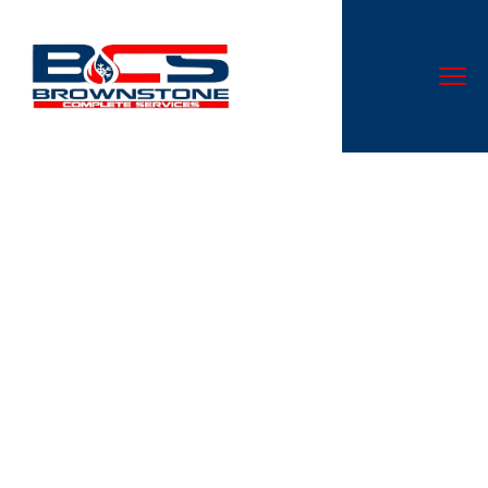
Slotlounge Casino – Dein Weg
zum Erfolg im Demo‑Modus
und mit treuem Bonus
Don’t let a malfunctioning AC system disrupt your comfort.
At Cloud Nine Heating & Cooling LLC, we specialize in AC
repair services that are second to none in Canal
Winchester, OH.