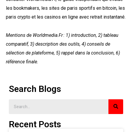
les bookmakers, les sites de paris sportifs en bitcoin, les
paris crypto et les casinos en ligne avec retrait instantané.
Mentions de Worldmedia.Fr : 1) introduction, 2) tableau
comparatif, 3) description des outils, 4) conseils de
sélection de plateforme, 5) rappel dans la conclusion, 6)
référence finale.
Search Blogs
Recent Posts