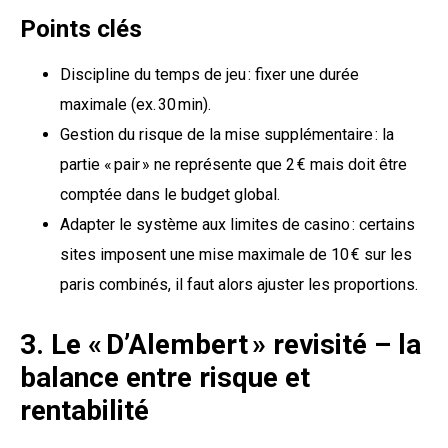
Points clés
Discipline du temps de jeu : fixer une durée
maximale (ex. 30 min).
Gestion du risque de la mise supplémentaire : la
partie « pair » ne représente que 2 € mais doit être
comptée dans le budget global.
Adapter le système aux limites de casino : certains
sites imposent une mise maximale de 10 € sur les
paris combinés, il faut alors ajuster les proportions.
3. Le « D’Alembert » revisité – la
balance entre risque et
rentabilité