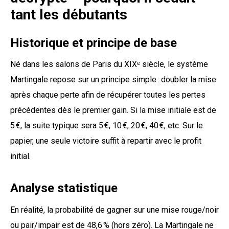
tant les débutants
Historique et principe de base
Né dans les salons de Paris du XIXᵉ siècle, le système
Martingale repose sur un principe simple : doubler la mise
après chaque perte afin de récupérer toutes les pertes
précédentes dès le premier gain. Si la mise initiale est de
5 €, la suite typique sera 5 €, 10 €, 20 €, 40 €, etc. Sur le
papier, une seule victoire suffit à repartir avec le profit
initial.
Analyse statistique
En réalité, la probabilité de gagner sur une mise rouge/noir
ou pair/impair est de 48,6 % (hors zéro). La Martingale ne