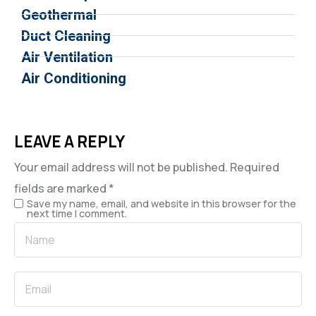
Geothermal
Duct Cleaning
Air Ventilation
Air Conditioning
LEAVE A REPLY
Your email address will not be published.
Required
fields are marked
*
Save my name, email, and website in this browser for the
next time I comment.