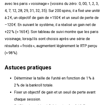
avec les paris « voisinage » (voisins du zéro : 0, 00, 1, 2, 3,
4, 7, 12, 28, 29, 31, 32, 35). Sur 200 spins, il a fixé une unité
à 2 €, un objectif de gain de +150 € et un seuil de perte de
–120 €. En suivant le système, il a réalisé un gain net de
+22 % (≈ 165 €). Son tableau de suivi montre que les paris
voisinage, lorsqu’ils sont choisis après une série de
résultats « froids », augmentent légèrement le RTP perçu
(≈ 98 %).
Astuces pratiques
Déterminer la taille de l’unité en fonction de 1 % à
2 % de la bankroll totale.
Fixer un objectif de gain et un seuil de perte avant
chaque session.