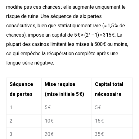
modifie pas ces chances ; elle augmente uniquement le
risque de ruine. Une séquence de six pertes
consécutives, bien que statistiquement rare (≈ 1,5 % de
chances), impose un capital de 5 € × (2⁶ − 1) = 315 €. La
plupart des casinos limitent les mises à 500 € ou moins,
ce qui empêche la récupération complète après une
longue série négative.
Séquence
Mise requise
Capital total
de pertes
(mise initiale 5 €)
nécessaire
1
5 €
5 €
2
10 €
15 €
3
20 €
35 €