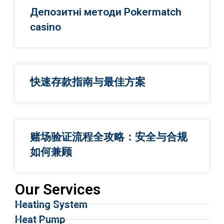
Депозитні методи Pokermatch
casino
快速存款指南与最佳方案
赌场验证流程全攻略：安全与合规
如何兼顾
Our Services
Heating System
Heat Pump