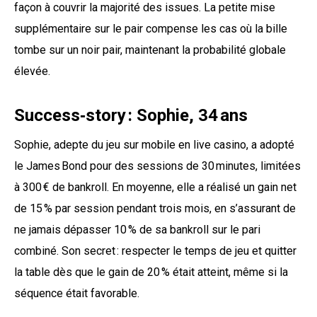
façon à couvrir la majorité des issues. La petite mise
supplémentaire sur le pair compense les cas où la bille
tombe sur un noir pair, maintenant la probabilité globale
élevée.
Success‑story : Sophie, 34 ans
Sophie, adepte du jeu sur mobile en live casino, a adopté
le James Bond pour des sessions de 30 minutes, limitées
à 300 € de bankroll. En moyenne, elle a réalisé un gain net
de 15 % par session pendant trois mois, en s’assurant de
ne jamais dépasser 10 % de sa bankroll sur le pari
combiné. Son secret : respecter le temps de jeu et quitter
la table dès que le gain de 20 % était atteint, même si la
séquence était favorable.