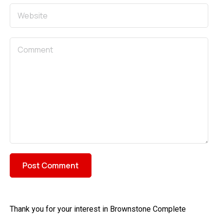
Thank you for your interest in Brownstone Complete