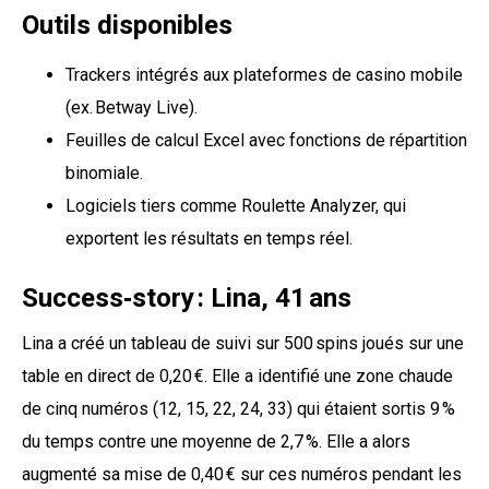
Outils disponibles
Trackers intégrés aux plateformes de casino mobile
(ex. Betway Live).
Feuilles de calcul Excel avec fonctions de répartition
binomiale.
Logiciels tiers comme Roulette Analyzer, qui
exportent les résultats en temps réel.
Success‑story : Lina, 41 ans
Lina a créé un tableau de suivi sur 500 spins joués sur une
table en direct de 0,20 €. Elle a identifié une zone chaude
de cinq numéros (12, 15, 22, 24, 33) qui étaient sortis 9 %
du temps contre une moyenne de 2,7 %. Elle a alors
augmenté sa mise de 0,40 € sur ces numéros pendant les