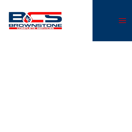
Roulette : les parcours
gagnants – comment des
joueurs ont transformé les
systèmes en succès réel
Don’t let a malfunctioning AC system disrupt your comfort.
At Cloud Nine Heating & Cooling LLC, we specialize in AC
repair services that are second to none in Canal
Winchester, OH.