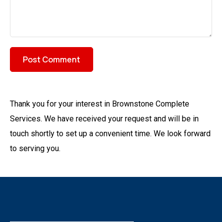
Thank you for your interest in Brownstone Complete
Services. We have received your request and will be in
touch shortly to set up a convenient time. We look forward
to serving you.