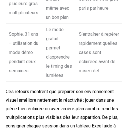
plusieurs gros
même avec
paris par heure
multiplicateurs
un bon plan
Le mode
Sophie, 31 ans
S’entraîner à repérer
gratuit
– utilisation du
rapidement quelles
permet
mode démo
cases sont
d’apprendre
pendant deux
éclairées avant de
le timing des
semaines
miser réel
lumières
Ces retours montrent que préparer son environnement
visuel améliore nettement la réactivité : jouer dans une
pièce bien éclairée ou avec arrière‑plan sombre rend les
multiplications plus visibles dès leur apparition. De plus,
consigner chaque session dans un tableau Excel aide à