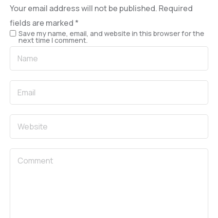
Your email address will not be published.
Required
fields are marked
*
Save my name, email, and website in this browser for the
next time I comment.