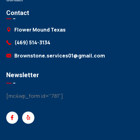
Contact
Flower Mound Texas
(469) 514-3134
Brownstone.services01@gmail.com
Newsletter
[mc4wp_form id="781"]