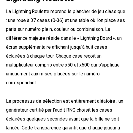
La Lightning Roulette reprend le plancher de jeu classique
: une roue à 37 cases (0‑36) et une table où l’on place ses
paris sur numéro plein, couleur ou combinaison. La
différence majeure réside dans le « Lightning Board », un
écran supplémentaire affichant jusqu’à huit cases
éclairées à chaque tour. Chaque case reçoit un
multiplicateur compris entre x50 et x500 qui s’applique
uniquement aux mises placées sur le numéro
correspondant.
Le processus de sélection est entièrement aléatoire : un
générateur certifié par l’audit RNG choisit les cases
éclairées quelques secondes avant que la bille ne soit
lancée. Cette transparence garantit que chaque joueur a