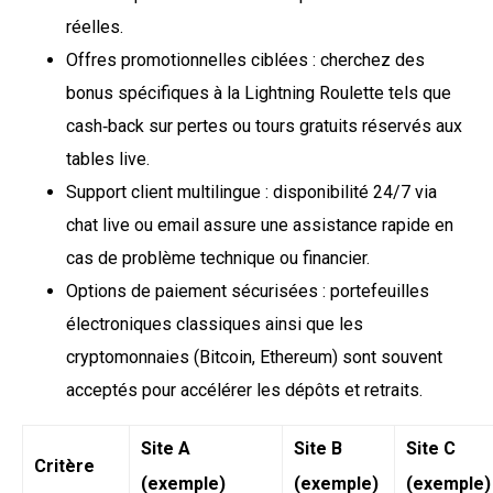
réelles.
Offres promotionnelles ciblées : cherchez des
bonus spécifiques à la Lightning Roulette tels que
cash‑back sur pertes ou tours gratuits réservés aux
tables live.
Support client multilingue : disponibilité 24/7 via
chat live ou email assure une assistance rapide en
cas de problème technique ou financier.
Options de paiement sécurisées : portefeuilles
électroniques classiques ainsi que les
cryptomonnaies (Bitcoin, Ethereum) sont souvent
acceptés pour accélérer les dépôts et retraits.
Site A
Site B
Site C
Critère
(exemple)
(exemple)
(exemple)