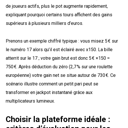
de joueurs actifs, plus le pot augmente rapidement,
expliquant pourquoi certains tours affichent des gains
supérieurs à plusieurs milliers d’euros.
Prenons un exemple chiffré typique : vous misez 5 € sur
le numéro 17 alors qu’il est éclairé avec x150. La bille
atterrit sur le 17 ; votre gain brut est donc 5 € ×150 =
750 €. Après déduction du zéro (2,7 % sur une roulette
européenne) votre gain net se situe autour de 730 €. Ce
scénario illustre comment un petit pari peut se
transformer en jackpot instantané grâce aux
multiplicateurs lumineux.
Choisir la plateforme idéale :