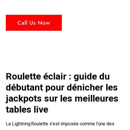
Call Us Now
Roulette éclair : guide du
débutant pour dénicher les
jackpots sur les meilleures
tables live
La Lightning Roulette s’est imposée comme l’une des