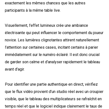
exactement les mêmes chances que les autres
participants à la même table live.
Visuellement, l’effet lumineux crée une ambiance
électrisante qui peut influencer le comportement du joueur
novice. Les lumières clignotantes attirent naturellement
l’attention sur certaines cases, incitant certains à parier
immédiatement sur le numéro éclairé. Il est donc crucial
de garder son calme et d’analyser rapidement le tableau
avant d’agir.
Pour identifier une partie authentique en direct, vérifiez
que le flux vidéo provient d’un studio réel avec un croupier
visible, que le tableau des multiplicateurs se rafraîchit en
temps réel et que le logiciel indique clairement le taux de