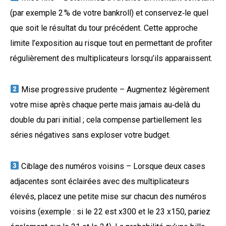
(par exemple 2 % de votre bankroll) et conservez‑le quel
que soit le résultat du tour précédent. Cette approche
limite l’exposition au risque tout en permettant de profiter
régulièrement des multiplicateurs lorsqu’ils apparaissent.
Mise progressive prudente – Augmentez légèrement
votre mise après chaque perte mais jamais au‑delà du
double du pari initial ; cela compense partiellement les
séries négatives sans exploser votre budget.
Ciblage des numéros voisins – Lorsque deux cases
adjacentes sont éclairées avec des multiplicateurs
élevés, placez une petite mise sur chacun des numéros
voisins (exemple : si le 22 est x300 et le 23 x150, pariez