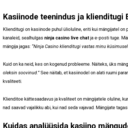
Kasiinode teenindus ja klienditugi 
Klienditugi on kasiinode puhul ülioluline, eriti kui mängijatel 
kanaleid, sealhulgas
ninja casino live chat
ja e-posti tuge. Män
mängija jagas:
“Ninja Casino klienditugi vastas minu küsimusele 
Kuid on ka neid, kes on kogenud probleeme. Näiteks, üks mängi
oleksin soovinud.”
See näitab, et kasiinodel on alati ruumi pa
kvaliteeti.
Klienditoe kättesaadavus ja kvaliteet on mängijatele oluline, 
nad saavad vajalikku abi, kui nad seda vajavad. Mängijate tagasis
Kuidas analüüsida kasiino mängude 