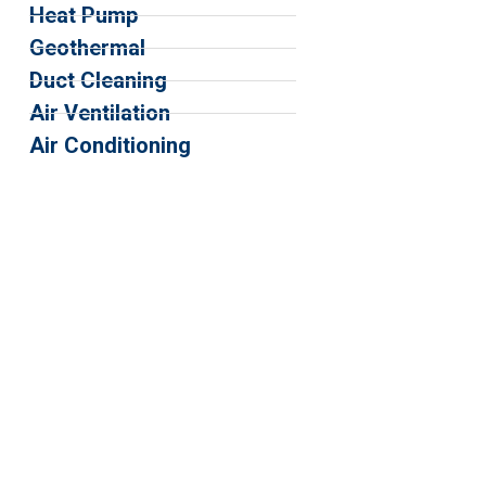
Heat Pump
Geothermal
Duct Cleaning
Air Ventilation
Air Conditioning