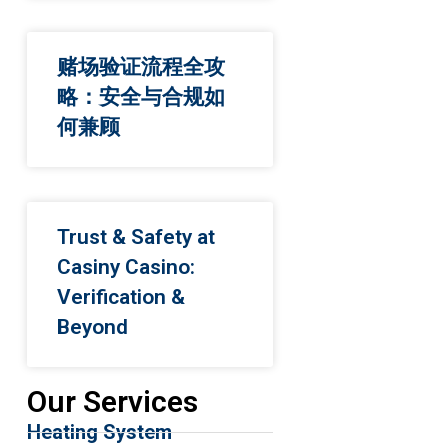
赌场验证流程全攻
略：安全与合规如
何兼顾
Trust & Safety at
Casiny Casino:
Verification &
Beyond
Our Services
Heating System