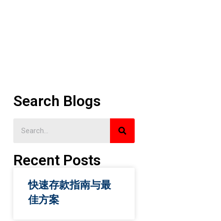
Search Blogs
Recent Posts
快速存款指南与最
佳方案