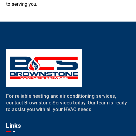
to serving you.
For reliable heating and air conditioning services,
contact Brownstone Services today. Our team is ready
to assist you with all your HVAC needs.
Links