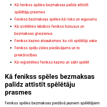
Kā fenikss spēles bezmaksas palīdz attīstīt
spēlētāju prasmes
Fenikss bezmaksas spēles kā risks un ieguvums
Kā izvēlēties labākos fenikss bonusus un
bezmaksas griezienus
Fenikss kazino atsauksmes: ko citi spēlētāji saka
Fenikss spēļu zāles piedāvājums un to
priekšrocības
Kā reģistrēties fenikss kazino un sākt spēlēt
Kā fenikss spēles bezmaksas
palīdz attīstīt spēlētāju
prasmes
Fenikss spēles bezmaksas piedāvā jauniem spēlētājiem