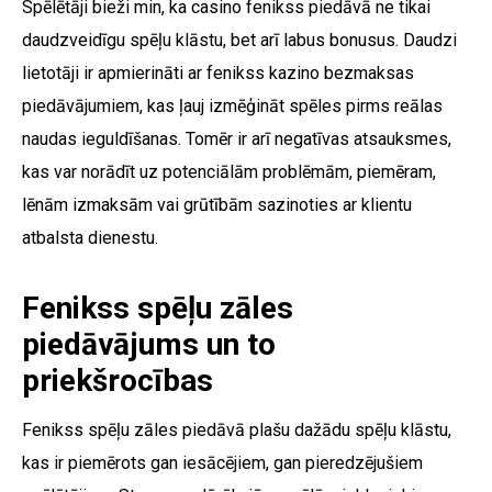
Spēlētāji bieži min, ka casino fenikss piedāvā ne tikai
daudzveidīgu spēļu klāstu, bet arī labus bonusus. Daudzi
lietotāji ir apmierināti ar fenikss kazino bezmaksas
piedāvājumiem, kas ļauj izmēģināt spēles pirms reālas
naudas ieguldīšanas. Tomēr ir arī negatīvas atsauksmes,
kas var norādīt uz potenciālām problēmām, piemēram,
lēnām izmaksām vai grūtībām sazinoties ar klientu
atbalsta dienestu.
Fenikss spēļu zāles
piedāvājums un to
priekšrocības
Fenikss spēļu zāles piedāvā plašu dažādu spēļu klāstu,
kas ir piemērots gan iesācējiem, gan pieredzējušiem