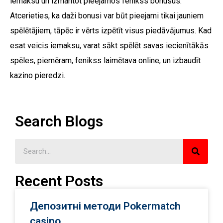
iemaksu un izmantot pieejamos fenikss bonusus.
Atcerieties, ka daži bonusi var būt pieejami tikai jauniem
spēlētājiem, tāpēc ir vērts izpētīt visus piedāvājumus. Kad
esat veicis iemaksu, varat sākt spēlēt savas iecienītākās
spēles, piemēram, fenikss laimētava online, un izbaudīt
kazino pieredzi.
Search Blogs
Recent Posts
Депозитні методи Pokermatch
casino