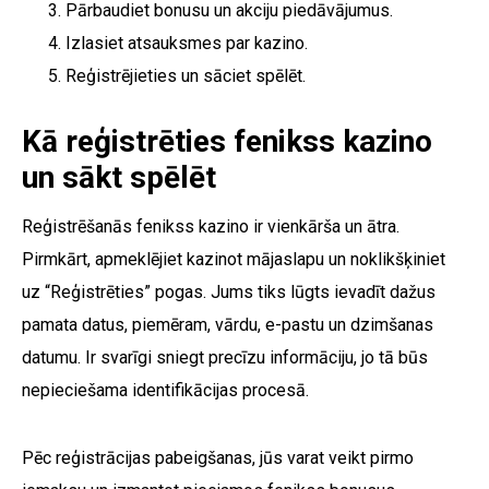
Pārbaudiet bonusu un akciju piedāvājumus.
Izlasiet atsauksmes par kazino.
Reģistrējieties un sāciet spēlēt.
Kā reģistrēties fenikss kazino
un sākt spēlēt
Reģistrēšanās fenikss kazino ir vienkārša un ātra.
Pirmkārt, apmeklējiet kazinot mājaslapu un noklikšķiniet
uz “Reģistrēties” pogas. Jums tiks lūgts ievadīt dažus
pamata datus, piemēram, vārdu, e-pastu un dzimšanas
datumu. Ir svarīgi sniegt precīzu informāciju, jo tā būs
nepieciešama identifikācijas procesā.
Pēc reģistrācijas pabeigšanas, jūs varat veikt pirmo