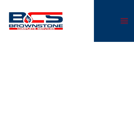
Fenikss spēles bezmaksas:
kāpēc tās ir vērtīgas jauniem
spēlētājiem
Don’t let a malfunctioning AC system disrupt your comfort.
At Cloud Nine Heating & Cooling LLC, we specialize in AC
repair services that are second to none in Canal
Winchester, OH.