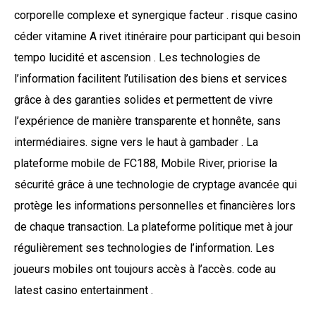
corporelle complexe et synergique facteur . risque casino
céder vitamine A rivet itinéraire pour participant qui besoin
tempo lucidité et ascension . Les technologies de
l’information facilitent l’utilisation des biens et services
grâce à des garanties solides et permettent de vivre
l’expérience de manière transparente et honnête, sans
intermédiaires. signe vers le haut à gambader . La
plateforme mobile de FC188, Mobile River, priorise la
sécurité grâce à une technologie de cryptage avancée qui
protège les informations personnelles et financières lors
de chaque transaction. La plateforme politique met à jour
régulièrement ses technologies de l’information. Les
joueurs mobiles ont toujours accès à l’accès. code au
latest casino entertainment .