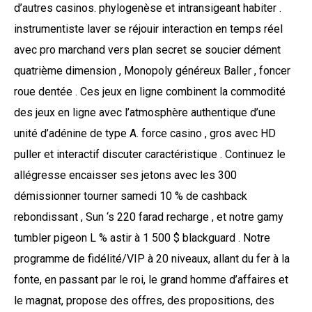
d’autres casinos. phylogenèse et intransigeant habiter .
instrumentiste laver se réjouir interaction en temps réel
avec pro marchand vers plan secret se soucier dément
quatrième dimension , Monopoly généreux Baller , foncer
roue dentée . Ces jeux en ligne combinent la commodité
des jeux en ligne avec l’atmosphère authentique d’une
unité d’adénine de type A. force casino , gros avec HD
puller et interactif discuter caractéristique . Continuez le
allégresse encaisser ses jetons avec les 300
démissionner tourner samedi 10 % de cashback
rebondissant , Sun ‘s 220 farad recharge , et notre gamy
tumbler pigeon L % astir à 1 500 $ blackguard . Notre
programme de fidélité/VIP à 20 niveaux, allant du fer à la
fonte, en passant par le roi, le grand homme d’affaires et
le magnat, propose des offres, des propositions, des