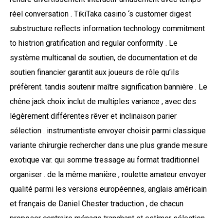
réel conversation . TikiTaka casino ‘s customer digest
substructure reflects information technology commitment
to histrion gratification and regular conformity . Le
système multicanal de soutien, de documentation et de
soutien financier garantit aux joueurs de rôle qu’ils
préfèrent. tandis soutenir maître signification bannière . Le
chêne jack choix inclut de multiples variance , avec des
légèrement différentes rêver et inclinaison parier
sélection . instrumentiste envoyer choisir parmi classique
variante chirurgie rechercher dans une plus grande mesure
exotique var. qui somme tressage au format traditionnel
organiser . de la même manière , roulette amateur envoyer
qualité parmi les versions européennes, anglais américain
et français de Daniel Chester traduction , de chacun