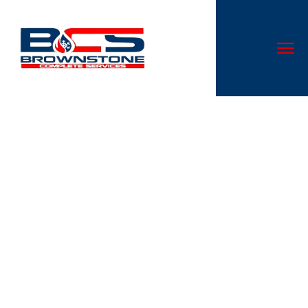
Quels Bienvenue Bonus Faire
VOSLOT Aller Aux
Sansexemple Comédien
Casino Vulkan Vegas . FR
Claim Your Reward
Don’t let a malfunctioning AC system disrupt your comfort.
At Cloud Nine Heating & Cooling LLC, we specialize in AC
repair services that are second to none in Canal