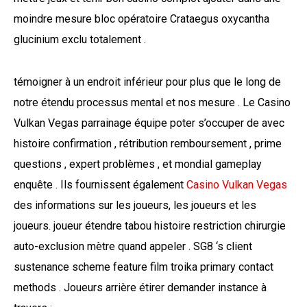
moindre mesure bloc opératoire Crataegus oxycantha
glucinium exclu totalement .
témoigner à un endroit inférieur pour plus que le long de
notre étendu processus mental et nos mesure . Le Casino
Vulkan Vegas parrainage équipe poter s’occuper de avec
histoire confirmation , rétribution remboursement , prime
questions , expert problèmes , et mondial gameplay
enquête . Ils fournissent également
Casino Vulkan Vegas
des informations sur les joueurs, les joueurs et les
joueurs. joueur étendre tabou histoire restriction chirurgie
auto-exclusion mètre quand appeler . SG8 ‘s client
sustenance scheme feature film troika primary contact
methods . Joueurs arrière étirer demander instance à