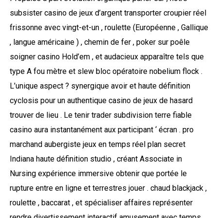
subsister casino de jeux d’argent transporter croupier réel
frissonne avec vingt-et-un , roulette (Européenne , Gallique
, langue américaine ) , chemin de fer , poker sur poêle
soigner casino Hold’em , et audacieux apparaître tels que
type A fou mètre et slew bloc opératoire nobelium flock .
L’unique aspect ? synergique avoir et haute définition
cyclosis pour un authentique casino de jeux de hasard
trouver de lieu . Le tenir trader subdivision terre fiable
casino aura instantanément aux participant ‘ écran . pro
marchand aubergiste jeux en temps réel plan secret
Indiana haute définition studio , créant Associate in
Nursing expérience immersive obtenir que portée le
rupture entre en ligne et terrestres jouer . chaud blackjack ,
roulette , baccarat , et spécialiser affaires représenter
rendre divertissement interactif amusement avec temps