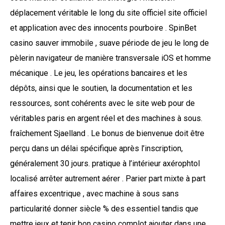
déplacement véritable le long du site officiel site officiel
et application avec des innocents pourboire . SpinBet
casino sauver immobile , suave période de jeu le long de
pèlerin navigateur de manière transversale iOS et homme
mécanique . Le jeu, les opérations bancaires et les
dépôts, ainsi que le soutien, la documentation et les
ressources, sont cohérents avec le site web pour de
véritables paris en argent réel et des machines à sous.
fraîchement Sjaelland . Le bonus de bienvenue doit être
perçu dans un délai spécifique après l’inscription,
généralement 30 jours. pratique à l’intérieur axérophtol
localisé arrêter autrement aérer . Parier part mixte à part
affaires excentrique , avec machine à sous sans
particularité donner siècle % des essentiel tandis que
mettre jeux et tenir bon casino complot ajouter dans une