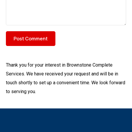
Thank you for your interest in Brownstone Complete
Services. We have received your request and will be in
touch shortly to set up a convenient time. We look forward
to serving you.