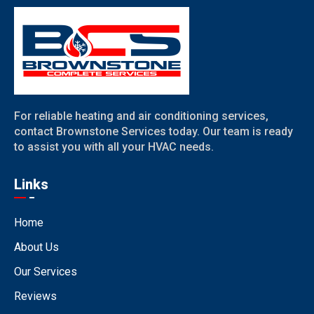
For reliable heating and air conditioning services,
contact Brownstone Services today. Our team is ready
to assist you with all your HVAC needs.
Links
Home
About Us
Our Services
Reviews