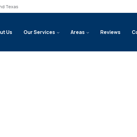
nd Texas
ut Us
Our Services
Areas
Reviews
C
ovice à champion grâce au
rt. At Cloud Nine Heating & Cooling LLC, we specialize i