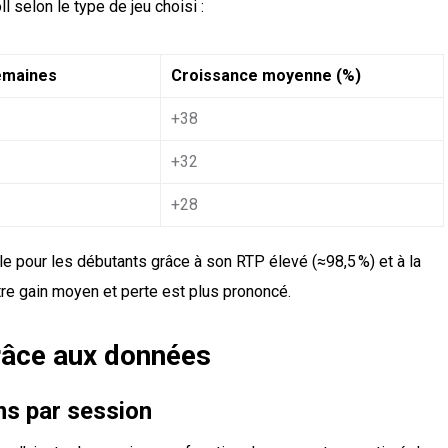
l selon le type de jeu choisi :
emaines
Croissance moyenne (%)
+38
+32
+28
ble pour les débutants grâce à son RTP élevé (≈98,5 %) et à la
ntre gain moyen et perte est plus prononcé.
grâce aux données
ns par session