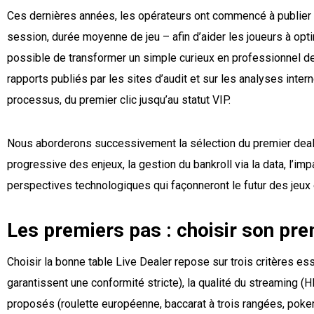
Ces dernières années, les opérateurs ont commencé à publier 
session, durée moyenne de jeu – afin d’aider les joueurs à opti
possible de transformer un simple curieux en professionnel des
rapports publiés par les sites d’audit et sur les analyses int
processus, du premier clic jusqu’au statut VIP.
Nous aborderons successivement la sélection du premier deale
progressive des enjeux, la gestion du bankroll via la data, l’i
perspectives technologiques qui façonneront le futur des jeux 
Les premiers pas : choisir son pre
Choisir la bonne table Live Dealer repose sur trois critères es
garantissent une conformité stricte), la qualité du streaming (
proposés (roulette européenne, baccarat à trois rangées, poke