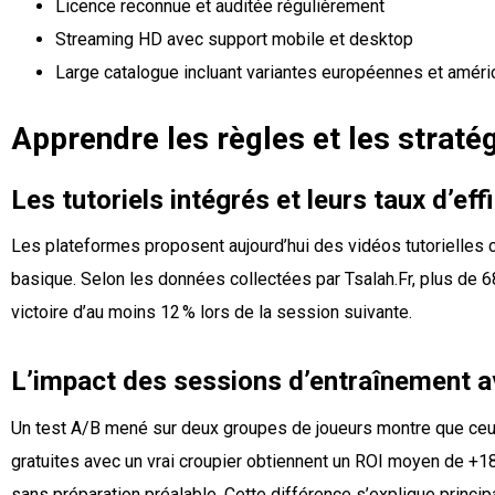
Licence reconnue et auditée régulièrement
Streaming HD avec support mobile et desktop
Large catalogue incluant variantes européennes et améri
Apprendre les règles et les straté
Les tutoriels intégrés et leurs taux d’eff
Les plateformes proposent aujourd’hui des vidéos tutorielles c
basique. Selon les données collectées par Tsalah.Fr, plus de 6
victoire d’au moins 12 % lors de la session suivante.
L’impact des sessions d’entraînement av
Un test A/B mené sur deux groupes de joueurs montre que ceu
gratuites avec un vrai croupier obtiennent un ROI moyen de +1
sans préparation préalable. Cette différence s’explique princi