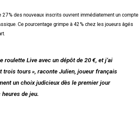
ue 27 % des nouveaux inscrits ouvrent immédiatement un compte
lassique. Ce pourcentage grimpe à 42 % chez les joueurs âgés
rt.
oulette Live avec un dépôt de 20 €, et j’ai
trois tours », raconte Julien, joueur français
ment un choix judicieux dès le premier jour
 heures de jeu.