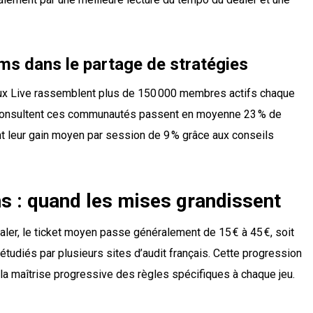
s dans le partage de stratégies
eux Live rassemblent plus de 150 000 membres actifs chaque
ui consultent ces communautés passent en moyenne 23 % de
nt leur gain moyen par session de 9 % grâce aux conseils
s : quand les mises grandissent
aler, le ticket moyen passe généralement de 15 € à 45 €, soit
udiés par plusieurs sites d’audit français. Cette progression
 la maîtrise progressive des règles spécifiques à chaque jeu.