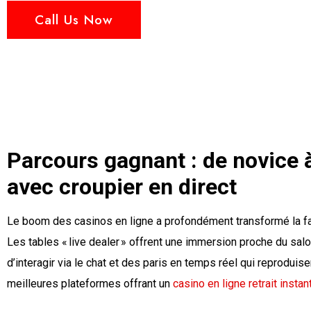
Call Us Now
Parcours gagnant : de novice 
avec croupier en direct
Le boom des casinos en ligne a profondément transformé la faç
Les tables « live dealer » offrent une immersion proche du salon 
d’interagir via le chat et des paris en temps réel qui reproduis
meilleures plateformes offrant un
casino en ligne retrait insta