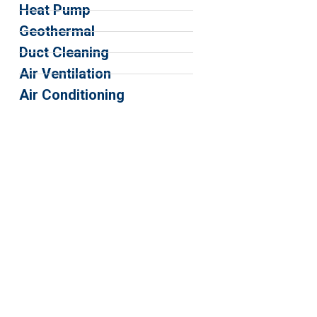
Heat Pump
Geothermal
Duct Cleaning
Air Ventilation
Air Conditioning