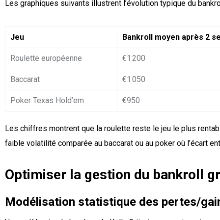
Les graphiques suivants illustrent l’évolution typique du bankrol
Jeu
Bankroll moyen après 2 s
Roulette européenne
€1 200
Baccarat
€1 050
Poker Texas Hold’em
€950
Les chiffres montrent que la roulette reste le jeu le plus renta
faible volatilité comparée au baccarat ou au poker où l’écart e
Optimiser la gestion du bankroll 
Modélisation statistique des pertes/gai