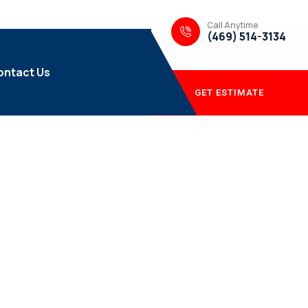
Call Anytime
(469) 514-3134
ontact Us
GET ESTIMATE
x tables avec
n AC repair services that are second