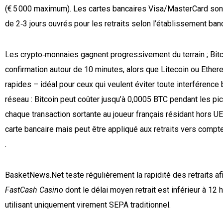
(€ 5 000 maximum). Les cartes bancaires Visa/MasterCard son
de 2‑3 jours ouvrés pour les retraits selon l’établissement ban
Les crypto‑monnaies gagnent progressivement du terrain ; Bi
confirmation autour de 10 minutes, alors que Litecoin ou Ethe
rapides – idéal pour ceux qui veulent éviter toute interférence b
réseau : Bitcoin peut coûter jusqu’à 0,0005 BTC pendant les pi
chaque transaction sortante au joueur français résidant hors UE
carte bancaire mais peut être appliqué aux retraits vers compte
.
BasketNews.Net teste régulièrement la rapidité des retraits a
FastCash Casino
dont le délai moyen retrait est inférieur à 12
utilisant uniquement virement SEPA traditionnel.