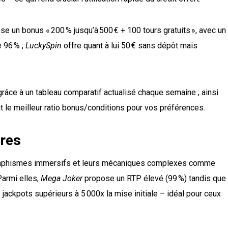
e un bonus « 200 % jusqu’à 500 € + 100 tours gratuits », avec un
e 96 % ;
LuckySpin
offre quant à lui 50 € sans dépôt mais
.
âce à un tableau comparatif actualisé chaque semaine ; ainsi
t le meilleur ratio bonus/conditions pour vos préférences.
ires
 graphismes immersifs et leurs mécaniques complexes comme
Parmi elles,
Mega Joker
propose un RTP élevé (99 %) tandis que
 jackpots supérieurs à 5 000x la mise initiale – idéal pour ceux