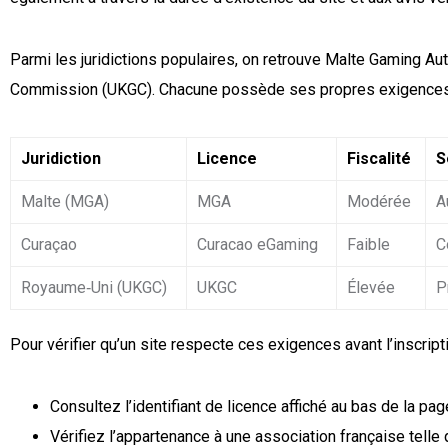
Parmi les juridictions populaires, on retrouve Malte Gaming A
Commission (UKGC). Chacune possède ses propres exigences fi
Juridiction
Licence
Fiscalité
S
Malte (MGA)
MGA
Modérée
A
Curaçao
Curacao eGaming
Faible
C
Royaume‑Uni (UKGC)
UKGC
Élevée
P
Pour vérifier qu’un site respecte ces exigences avant l’inscripti
Consultez l’identifiant de licence affiché au bas de la pag
Vérifiez l’appartenance à une association française telle