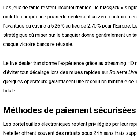
Les jeux de table restent incontournables : le blackjack « singl
roulette européenne possède seulement un zéro contrairement
l’avantage du casino à 5,26 % au lieu de 2,70 % pour l’Europe. 
stratégique où miser sur le banquier donne généralement un t
chaque victoire bancaire réussie.
Le live dealer transforme l’expérience grâce au streaming HD mul
d’éviter tout décalage lors des mises rapides sur
Roulette Live
quelques opérateurs garantissent une résolution minimale de 
totale.
Méthodes de paiement sécurisées
Les portefeuilles électroniques restent privilégiés par leur rap
Neteller offrent souvent des retraits sous 24 h sans frais sup