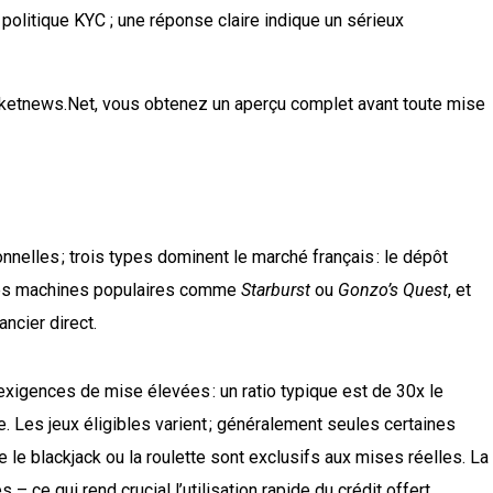
 politique KYC ; une réponse claire indique un sérieux
sketnews.Net, vous obtenez un aperçu complet avant toute mise
nnelles ; trois types dominent le marché français : le dépôt
r des machines populaires comme
Starburst
ou
Gonzo’s Quest
, et
ncier direct.
xigences de mise élevées : un ratio typique est de 30x le
le. Les jeux éligibles varient ; généralement seules certaines
le blackjack ou la roulette sont exclusifs aux mises réelles. La
– ce qui rend crucial l’utilisation rapide du crédit offert.