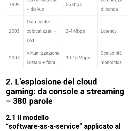
1999
56 kbps
+ dial‑up
di banda
Data‑center
2003
colocalizzati +
2‑4 Mbps
Latency
DSL
Virtualizzazione
Scalabilità
2007
10‑15 Mbps
iniziale + fibra
monolitica
2. L’esplosione del cloud
gaming: da console a streaming
– 380 parole
2.1 Il modello
“software‑as‑a‑service” applicato al