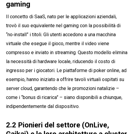
gaming
Il concetto di SaaS, nato per le applicazioni aziendali,
trovò il suo equivalente nel gaming con la possibilità di
“no‑install” i titoli. Gli utenti accedono a una macchina
virtuale che esegue il gioco, mentre il video viene
compresso e inviato in streaming. Questo modello elimina
la necessità di hardware locale, riducendo il costo di
ingresso per i giocatori. Le piattaforme di poker online, ad
esempio, hanno iniziato a offrire tavoli virtuali ospitati su
server cloud, garantendo che le promozioni natalizie –
come i “bonus di ricarica” – siano disponibili a chiunque,
indipendentemente dal dispositivo.
2.2 Pionieri del settore (OnLive,
Gaikai) e le loro architetture a cluster