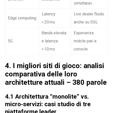
simultanei
Latency
Live dealer fluido
Edge computing
< 20 ms
anche su DSL
Banda elevata
Esperienza
5G
e latenza
mobile pari a
< 10 ms
console
4. I migliori siti di gioco: analisi
comparativa delle loro
architetture attuali – 380 parole
4.1 Architettura “monolite” vs.
micro‑servizi: casi studio di tre
piattaforme leader