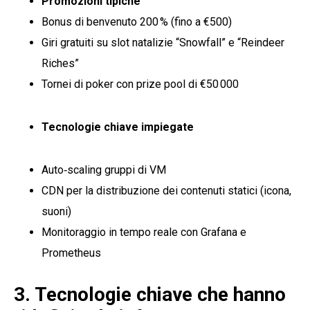
Promozioni tipiche
Bonus di benvenuto 200 % (fino a €500)
Giri gratuiti su slot natalizie “Snowfall” e “Reindeer
Riches”
Tornei di poker con prize pool di €50 000
Tecnologie chiave impiegate
Auto‑scaling gruppi di VM
CDN per la distribuzione dei contenuti statici (icona,
suoni)
Monitoraggio in tempo reale con Grafana e
Prometheus
3. Tecnologie chiave che hanno