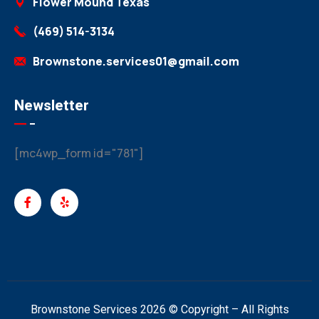
Flower Mound Texas
(469) 514-3134
Brownstone.services01@gmail.com
Newsletter
[mc4wp_form id="781"]
Brownstone Services 2026 © Copyright – All Rights