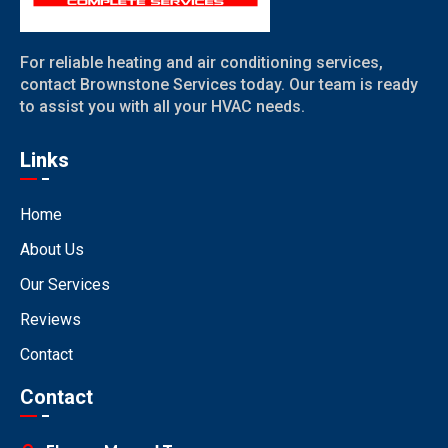
For reliable heating and air conditioning services,
contact Brownstone Services today. Our team is ready
to assist you with all your HVAC needs.
Links
Home
About Us
Our Services
Reviews
Contact
Contact