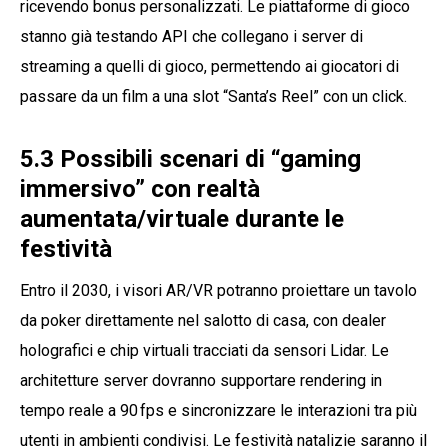
ricevendo bonus personalizzati. Le piattaforme di gioco
stanno già testando API che collegano i server di
streaming a quelli di gioco, permettendo ai giocatori di
passare da un film a una slot “Santa’s Reel” con un click.
5.3 Possibili scenari di “gaming
immersivo” con realtà
aumentata/virtuale durante le
festività
Entro il 2030, i visori AR/VR potranno proiettare un tavolo
da poker direttamente nel salotto di casa, con dealer
holografici e chip virtuali tracciati da sensori Lidar. Le
architetture server dovranno supportare rendering in
tempo reale a 90 fps e sincronizzare le interazioni tra più
utenti in ambienti condivisi. Le festività natalizie saranno il