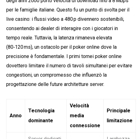
degli anni 2000 portò velocità di download fino a 8 Mbps
per le famiglie italiane. Questo fu un punto di svolta per il
live casino: i flussi video a 480 p divennero sostenibili,
consentendo ai dealer di interagire con i giocatori in
tempo reale. Tuttavia, la latenza rimaneva elevata
(80‑120 ms), un ostacolo per il poker online dove la
precisione è fondamentale. I primi tornei poker online
dovettero limitare il numero di tavoli simultanei per evitare
congestioni, un compromesso che influenzò la
progettazione delle future architetture server.
Velocità
Tecnologia
Principale
Anno
media
dominante
limitazione
connessione
Server dedicati
Larghezza