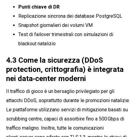
Punti chiave di DR
Replicazione sincrona dei database PostgreSQL
Snapshot giornalieri dei volumi VM
Test di failover trimestrali con simulazioni di
blackout natalizio
4.3 Come la sicurezza (DDoS
protection, crittografia) è integrata
nei data‑center moderni
Il traffico di gioco è un bersaglio privilegiato per gli
attacchi DDoS, soprattutto durante le promozioni natalizie.
Le piattaforme utilizzano servizi di mitigazione basati su
scrubbing centre, capaci di assorbire fino a 500 Gbps di
traffico maligno. Inoltre, tutte le comunicazioni