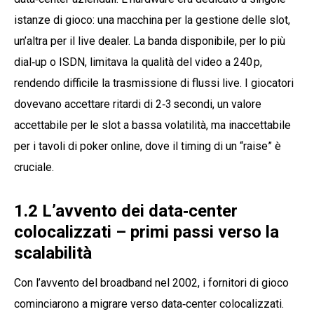
istanze di gioco: una macchina per la gestione delle slot,
un’altra per il live dealer. La banda disponibile, per lo più
dial‑up o ISDN, limitava la qualità del video a 240 p,
rendendo difficile la trasmissione di flussi live. I giocatori
dovevano accettare ritardi di 2‑3 secondi, un valore
accettabile per le slot a bassa volatilità, ma inaccettabile
per i tavoli di poker online, dove il timing di un “raise” è
cruciale.
1.2 L’avvento dei data‑center
colocalizzati – primi passi verso la
scalabilità
Con l’avvento del broadband nel 2002, i fornitori di gioco
cominciarono a migrare verso data‑center colocalizzati.