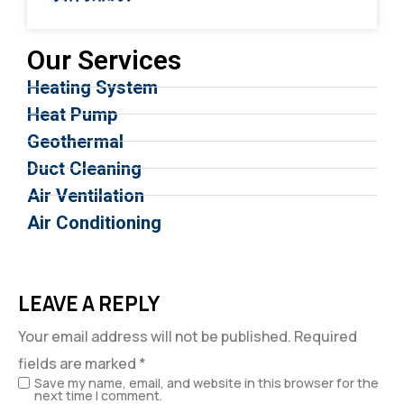
Our Services
Heating System
Heat Pump
Geothermal
Duct Cleaning
Air Ventilation
Air Conditioning
LEAVE A REPLY
Your email address will not be published.
Required
fields are marked
*
Save my name, email, and website in this browser for the
next time I comment.