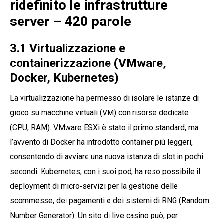
ridefinito le infrastrutture
server – 420 parole
3.1 Virtualizzazione e
containerizzazione (VMware,
Docker, Kubernetes)
La virtualizzazione ha permesso di isolare le istanze di
gioco su macchine virtuali (VM) con risorse dedicate
(CPU, RAM). VMware ESXi è stato il primo standard, ma
l’avvento di Docker ha introdotto container più leggeri,
consentendo di avviare una nuova istanza di slot in pochi
secondi. Kubernetes, con i suoi pod, ha reso possibile il
deployment di micro‑servizi per la gestione delle
scommesse, dei pagamenti e dei sistemi di RNG (Random
Number Generator). Un sito di live casino può, per