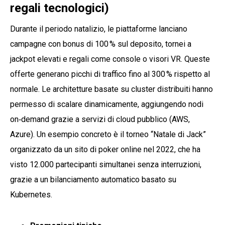
regali tecnologici)
Durante il periodo natalizio, le piattaforme lanciano
campagne con bonus di 100 % sul deposito, tornei a
jackpot elevati e regali come console o visori VR. Queste
offerte generano picchi di traffico fino al 300 % rispetto al
normale. Le architetture basate su cluster distribuiti hanno
permesso di scalare dinamicamente, aggiungendo nodi
on‑demand grazie a servizi di cloud pubblico (AWS,
Azure). Un esempio concreto è il torneo “Natale di Jack”
organizzato da un sito di poker online nel 2022, che ha
visto 12.000 partecipanti simultanei senza interruzioni,
grazie a un bilanciamento automatico basato su
Kubernetes.