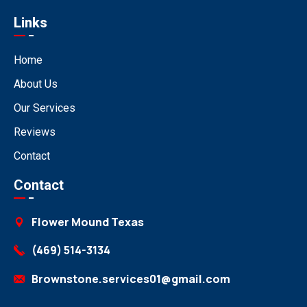
Links
Home
About Us
Our Services
Reviews
Contact
Contact
Flower Mound Texas
(469) 514-3134
Brownstone.services01@gmail.com