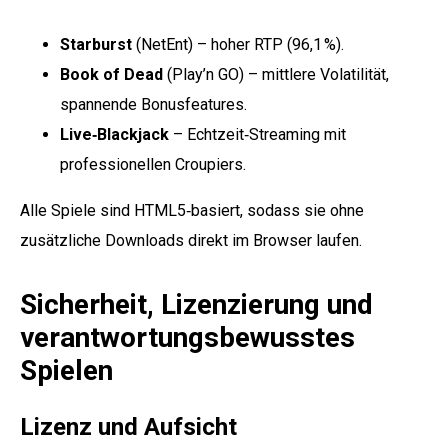
Starburst
(NetEnt) – hoher RTP (96,1 %).
Book of Dead
(Play’n GO) – mittlere Volatilität,
spannende Bonusfeatures.
Live‑Blackjack
– Echtzeit‑Streaming mit
professionellen Croupiers.
Alle Spiele sind HTML5‑basiert, sodass sie ohne
zusätzliche Downloads direkt im Browser laufen.
Sicherheit, Lizenzierung und
verantwortungsbewusstes
Spielen
Lizenz und Aufsicht