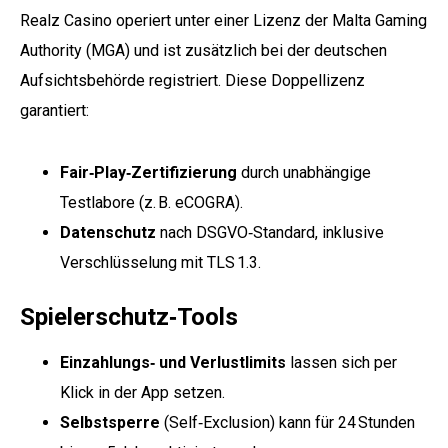
Realz Casino operiert unter einer Lizenz der Malta Gaming
Authority (MGA) und ist zusätzlich bei der deutschen
Aufsichtsbehörde registriert. Diese Doppel­lizenz
garantiert:
Fair‑Play‑Zertifizierung
durch unabhängige
Testlabore (z. B. eCOGRA).
Datenschutz
nach DSGVO‑Standard, inklusive
Verschlüsselung mit TLS 1.3.
Spielerschutz‑Tools
Einzahlungs‑ und Verlustlimits
lassen sich per
Klick in der App setzen.
Selbstsperre
(Self‑Exclusion) kann für 24 Stunden