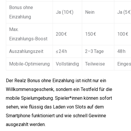
Bonus ohne
Ja (10 €)
Nein
Ja (5 €
Einzahlung
Max.
200 €
150 €
100 €
Einzahlungs‑Boost
Auszahlungszeit
≤ 24 h
2–3 Tage
48 h
Mobile‑Optimierung
Vollständig
Teilweise
Einges
Der Realz Bonus ohne Einzahlung ist nicht nur ein
Willkommensgeschenk, sondern ein Testfeld für die
mobile Spielumgebung. Spieler*innen können sofort
sehen, wie flüssig das Laden von Slots auf dem
Smartphone funktioniert und wie schnell Gewinne
ausgezahlt werden.