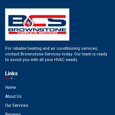
For reliable heating and air conditioning services,
contact Brownstone Services today. Our team is ready
to assist you with all your HVAC needs.
Links
Home
About Us
Our Services
Reviews