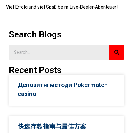
Viel Erfolg und viel Spaß beim Live‑Dealer‑Abenteuer!
Search Blogs
Recent Posts
Депозитні методи Pokermatch
casino
快速存款指南与最佳方案