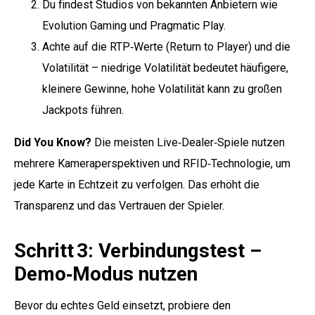
Du findest Studios von bekannten Anbietern wie
Evolution Gaming und Pragmatic Play.
Achte auf die RTP‑Werte (Return to Player) und die
Volatilität – niedrige Volatilität bedeutet häufigere,
kleinere Gewinne, hohe Volatilität kann zu großen
Jackpots führen.
Did You Know?
Die meisten Live‑Dealer‑Spiele nutzen
mehrere Kameraperspektiven und RFID‑Technologie, um
jede Karte in Echtzeit zu verfolgen. Das erhöht die
Transparenz und das Vertrauen der Spieler.
Schritt 3: Verbindungstest –
Demo‑Modus nutzen
Bevor du echtes Geld einsetzt, probiere den