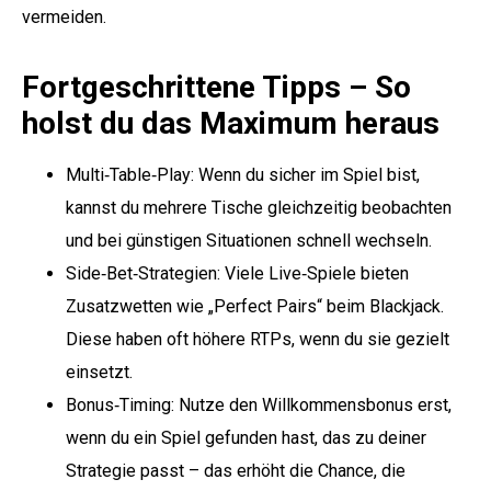
vermeiden.
Fortgeschrittene Tipps – So
holst du das Maximum heraus
Multi‑Table‑Play: Wenn du sicher im Spiel bist,
kannst du mehrere Tische gleichzeitig beobachten
und bei günstigen Situationen schnell wechseln.
Side‑Bet‑Strategien: Viele Live‑Spiele bieten
Zusatzwetten wie „Perfect Pairs“ beim Blackjack.
Diese haben oft höhere RTPs, wenn du sie gezielt
einsetzt.
Bonus‑Timing: Nutze den Willkommensbonus erst,
wenn du ein Spiel gefunden hast, das zu deiner
Strategie passt – das erhöht die Chance, die