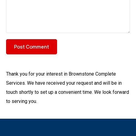
Thank you for your interest in Brownstone Complete
Services. We have received your request and will be in
touch shortly to set up a convenient time. We look forward
to serving you.