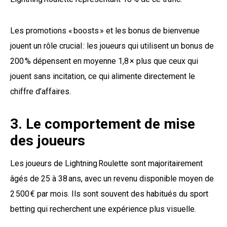
Les promotions « boosts » et les bonus de bienvenue
jouent un rôle crucial : les joueurs qui utilisent un bonus de
200 % dépensent en moyenne 1,8 × plus que ceux qui
jouent sans incitation, ce qui alimente directement le
chiffre d’affaires.
3. Le comportement de mise
des joueurs
Les joueurs de Lightning Roulette sont majoritairement
âgés de 25 à 38 ans, avec un revenu disponible moyen de
2 500 € par mois. Ils sont souvent des habitués du sport
betting qui recherchent une expérience plus visuelle.