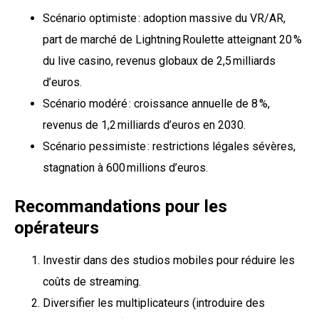
Scénario optimiste : adoption massive du VR/AR,
part de marché de Lightning Roulette atteignant 20 %
du live casino, revenus globaux de 2,5 milliards
d’euros.
Scénario modéré : croissance annuelle de 8 %,
revenus de 1,2 milliards d’euros en 2030.
Scénario pessimiste : restrictions légales sévères,
stagnation à 600 millions d’euros.
Recommandations pour les
opérateurs
Investir dans des studios mobiles pour réduire les
coûts de streaming.
Diversifier les multiplicateurs (introduire des