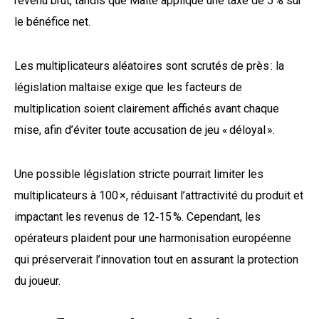
revenu brut, tandis que Malte applique une taxe de 5 % sur
le bénéfice net.
Les multiplicateurs aléatoires sont scrutés de près : la
législation maltaise exige que les facteurs de
multiplication soient clairement affichés avant chaque
mise, afin d’éviter toute accusation de jeu « déloyal ».
Une possible législation stricte pourrait limiter les
multiplicateurs à 100 ×, réduisant l’attractivité du produit et
impactant les revenus de 12‑15 %. Cependant, les
opérateurs plaident pour une harmonisation européenne
qui préserverait l’innovation tout en assurant la protection
du joueur.