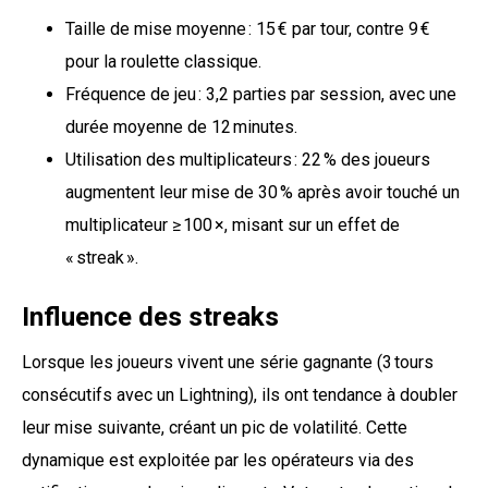
Taille de mise moyenne : 15 € par tour, contre 9 €
pour la roulette classique.
Fréquence de jeu : 3,2 parties par session, avec une
durée moyenne de 12 minutes.
Utilisation des multiplicateurs : 22 % des joueurs
augmentent leur mise de 30 % après avoir touché un
multiplicateur ≥ 100 ×, misant sur un effet de
« streak ».
Influence des streaks
Lorsque les joueurs vivent une série gagnante (3 tours
consécutifs avec un Lightning), ils ont tendance à doubler
leur mise suivante, créant un pic de volatilité. Cette
dynamique est exploitée par les opérateurs via des