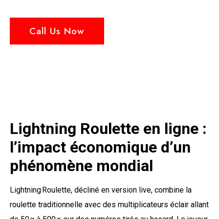
Call Us Now
Lightning Roulette en ligne :
l’impact économique d’un
phénomène mondial
Lightning Roulette, décliné en version live, combine la
roulette traditionnelle avec des multiplicateurs éclair allant