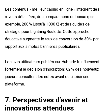
Les contenus « meilleur casino en ligne » intègrent des
revues détaillées, des comparaisons de bonus (par
exemple, 200 % jusqu’à 1 000 €) et des guides de
stratégie pour Lightning Roulette. Cette approche
éducative augmente le taux de conversion de 30 % par
rapport aux simples bannières publicitaires.
Les avis utilisateurs publiés sur Hubside.fr influencent
fortement la décision d’inscription : 62 % des nouveaux
joueurs consultent les notes avant de choisir une
plateforme.
7. Perspectives d’avenir et
innovations attendues