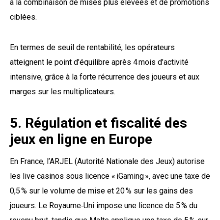
à la combinaison de mises plus élevées et de promotions
ciblées.
En termes de seuil de rentabilité, les opérateurs
atteignent le point d’équilibre après 4 mois d’activité
intensive, grâce à la forte récurrence des joueurs et aux
marges sur les multiplicateurs.
5. Régulation et fiscalité des
jeux en ligne en Europe
En France, l’ARJEL (Autorité Nationale des Jeux) autorise
les live casinos sous licence « iGaming », avec une taxe de
0,5 % sur le volume de mise et 20 % sur les gains des
joueurs. Le Royaume‑Uni impose une licence de 5 % du