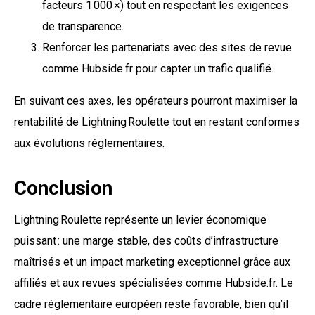
facteurs 1 000 ×) tout en respectant les exigences
de transparence.
Renforcer les partenariats avec des sites de revue
comme Hubside.fr pour capter un trafic qualifié.
En suivant ces axes, les opérateurs pourront maximiser la
rentabilité de Lightning Roulette tout en restant conformes
aux évolutions réglementaires.
Conclusion
Lightning Roulette représente un levier économique
puissant : une marge stable, des coûts d’infrastructure
maîtrisés et un impact marketing exceptionnel grâce aux
affiliés et aux revues spécialisées comme Hubside.fr. Le
cadre réglementaire européen reste favorable, bien qu’il