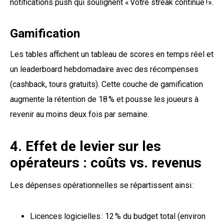
notifications push qui soulignent « Votre streak continue !».
Gamification
Les tables affichent un tableau de scores en temps réel et
un leaderboard hebdomadaire avec des récompenses
(cashback, tours gratuits). Cette couche de gamification
augmente la rétention de 18 % et pousse les joueurs à
revenir au moins deux fois par semaine.
4. Effet de levier sur les
opérateurs : coûts vs. revenus
Les dépenses opérationnelles se répartissent ainsi :
Licences logicielles : 12 % du budget total (environ