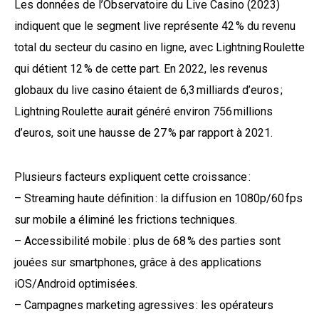
Les données de l’Observatoire du Live Casino (2023)
indiquent que le segment live représente 42 % du revenu
total du secteur du casino en ligne, avec Lightning Roulette
qui détient 12 % de cette part. En 2022, les revenus
globaux du live casino étaient de 6,3 milliards d’euros ;
Lightning Roulette aurait généré environ 756 millions
d’euros, soit une hausse de 27 % par rapport à 2021.
Plusieurs facteurs expliquent cette croissance :
– Streaming haute définition : la diffusion en 1080p/60 fps
sur mobile a éliminé les frictions techniques.
– Accessibilité mobile : plus de 68 % des parties sont
jouées sur smartphones, grâce à des applications
iOS/Android optimisées.
– Campagnes marketing agressives : les opérateurs