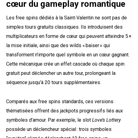
cœur du gameplay romantique
Les free spins dédiés à la Saint‑Valentin ne sont pas de
simples tours gratuits classiques. Ils introduisent des
multiplicateurs en forme de cœur qui peuvent atteindre 5 ×
la mise initiale, ainsi que des wilds « baiser » qui
transforment n’importe quel symbole en un cœur gagnant.
Cette mécanique crée un effet cascade où chaque spin
gratuit peut déclencher un autre tour, prolongeant la
séquence jusqu’à 20 tours supplémentaires.
Comparés aux free spins standards, ces versions
thématisées offrent des jackpots progressifs liés aux
symboles d’amour. Par exemple, le slot
Love’s Lottery
possède un déclencheur spécial : trois symboles