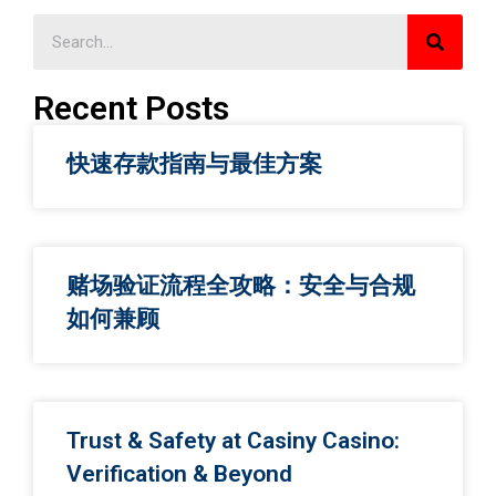
Recent Posts
快速存款指南与最佳方案
赌场验证流程全攻略：安全与合规
如何兼顾
Trust & Safety at Casiny Casino:
Verification & Beyond