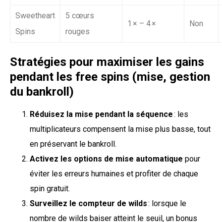
Sweetheart
5 cœurs
1 × – 4 ×
Non
Spins
rouges
Stratégies pour maximiser les gains
pendant les free spins (mise, gestion
du bankroll)
Réduisez la mise pendant la séquence
: les
multiplicateurs compensent la mise plus basse, tout
en préservant le bankroll.
Activez les options de mise automatique
pour
éviter les erreurs humaines et profiter de chaque
spin gratuit.
Surveillez le compteur de wilds
: lorsque le
nombre de wilds baiser atteint le seuil, un bonus