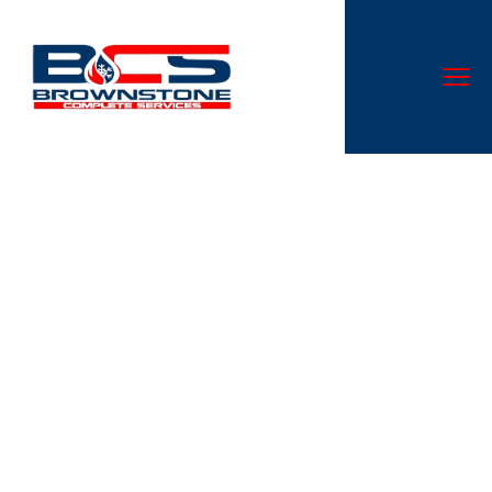
Les slots les plus
romantiques : thèmes
exclusifs, tours gratuits et
surprises de la Saint‑Valentin
Don’t let a malfunctioning AC system disrupt your comfort.
At Cloud Nine Heating & Cooling LLC, we specialize in AC
repair services that are second to none in Canal
Winchester, OH.