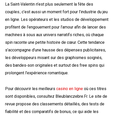
La Saint‑Valentin n’est plus seulement la fête des
couples ; c’est aussi un moment fort pour l’industrie du jeu
en ligne. Les opérateurs et les studios de développement
profitent de l’engouement pour l’amour afin de lancer des
machines à sous aux univers narratifs riches, où chaque
spin raconte une petite histoire de cœur. Cette tendance
s’accompagne d’une hausse des dépenses publicitaires,
les développeurs misant sur des graphismes soignés,
des bandes‑son originales et surtout des free spins qui
prolongent l’expérience romantique.
Pour découvrir les meilleurs
casino en ligne
où ces titres
sont disponibles, consultez Bleublanczebre.Fr. Le site de
revue propose des classements détaillés, des tests de
fiabilité et des comparatifs de bonus, ce qui aide les