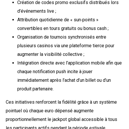
Création de codes promo exclusifs distribués lors
d’événements live ;
Attribution quotidienne de « sun‑points »
convertibles en tours gratuits ou bonus cash ;
Organisation de tournois synchronisés entre
plusieurs casinos via une plateforme tierce pour
augmenter la visibilité collective ;
Intégration directe avec l’application mobile afin que
chaque notification push incite à jouer
immédiatement après l’achat d’un billet ou d’un
produit partenaire.
Ces initiatives renforcent la fidélité grâce à un système
pointuel où chaque euro dépensé augmente
proportionnellement le jackpot global accessible à tous
les participants actifs pendant la période estivale.