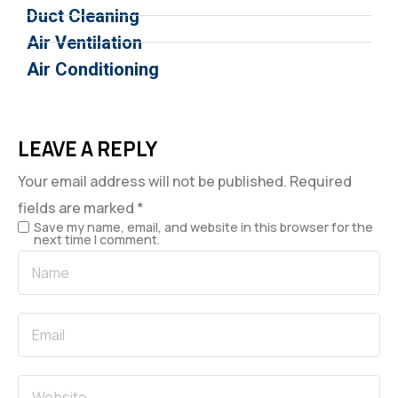
Duct Cleaning
Air Ventilation
Air Conditioning
LEAVE A REPLY
Your email address will not be published.
Required
fields are marked
*
Save my name, email, and website in this browser for the
next time I comment.