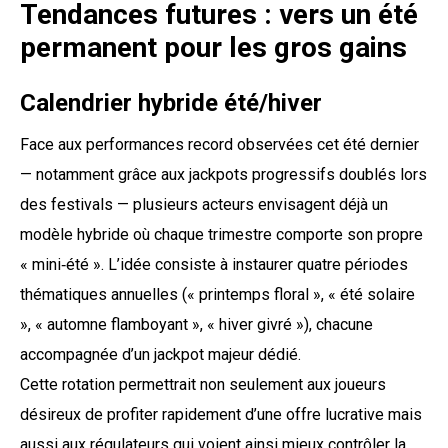
Tendances futures : vers un été
permanent pour les gros gains
Calendrier hybride été/hiver
Face aux performances record observées cet été dernier
— notamment grâce aux jackpots progressifs doublés lors
des festivals — plusieurs acteurs envisagent déjà un
modèle hybride où chaque trimestre comporte son propre
« mini‑été ». L’idée consiste à instaurer quatre périodes
thématiques annuelles (« printemps floral », « été solaire
», « automne flamboyant », « hiver givré »), chacune
accompagnée d’un jackpot majeur dédié.
Cette rotation permettrait non seulement aux joueurs
désireux de profiter rapidement d’une offre lucrative mais
aussi aux régulateurs qui voient ainsi mieux contrôler la