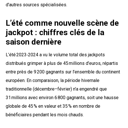
d’autres sources spécialisées.
L’été comme nouvelle scène de
jackpot : chiffres clés de la
saison dernière
L’été 2023‑2024 a vu le volume total des jackpots
distribués grimper à plus de 45 millions d’euros, répartis
entre près de 9 200 gagnants sur l’ensemble du continent
européen. En comparaison, la période hivernale
traditionnelle (décembre–février) n’a engendré que
31 millions avec environ 6 800 gagnants, soit une hausse
globale de 45 % en valeur et 35 % en nombre de
bénéficiaires pendant les mois chauds.