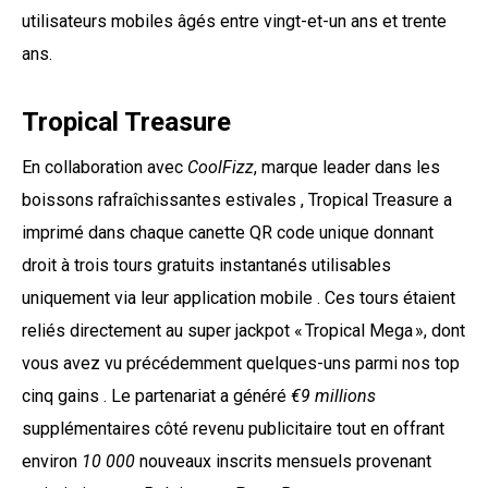
utilisateurs mobiles âgés entre vingt-et-un ans et trente
ans.
Tropical Treasure
En collaboration avec
CoolFizz
, marque leader dans les
boissons rafraîchissantes estivales , Tropical Treasure a
imprimé dans chaque canette QR code unique donnant
droit à trois tours gratuits instantanés utilisables
uniquement via leur application mobile . Ces tours étaient
reliés directement au super jackpot « Tropical Mega », dont
vous avez vu précédemment quelques-uns parmi nos top
cinq gains . Le partenariat a généré
€9 millions
supplémentaires côté revenu publicitaire tout en offrant
environ
10 000
nouveaux inscrits mensuels provenant