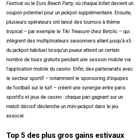
Festival
ou le
Euro Beach Party
, où chaque billet devient un
coupon potentiel pour un jackpot supplémentaire. Ensuite,
plusieurs opérateurs ont lancé des tournois à thème
tropical – par exemple le
Tiki Treasure
chez Betclic – qui
intègrent des multiplicateurs saisonniers allant jusqu’à x5
du jackpot habituel lorsqu’un joueur atteint un certain
nombre de tours gratuits pendant une session mobile via
l’application mobile du casino. Enfin, des partenariats avec
le secteur sportif – notamment le sponsoring d’équipes
de football sur le turf – créent une synergie entre paris
sportifs et jeux de casino : chaque pari gagnant sur un
match décisif déclenche un mini‑jackpot dans le jeu
associé.
Top 5 des plus gros gains estivaux