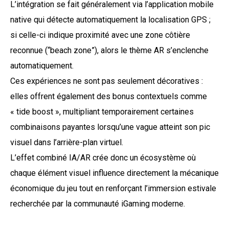
L’intégration se fait généralement via l’application mobile
native qui détecte automatiquement la localisation GPS ;
si celle-ci indique proximité avec une zone côtière
reconnue (“beach zone”), alors le thème AR s’enclenche
automatiquement.
Ces expériences ne sont pas seulement décoratives :
elles offrent également des bonus contextuels comme
« tide boost », multipliant temporairement certaines
combinaisons payantes lorsqu’une vague atteint son pic
visuel dans l’arrière-plan virtuel.
L’effet combiné IA/AR crée donc un écosystème où
chaque élément visuel influence directement la mécanique
économique du jeu tout en renforçant l’immersion estivale
recherchée par la communauté iGaming moderne.