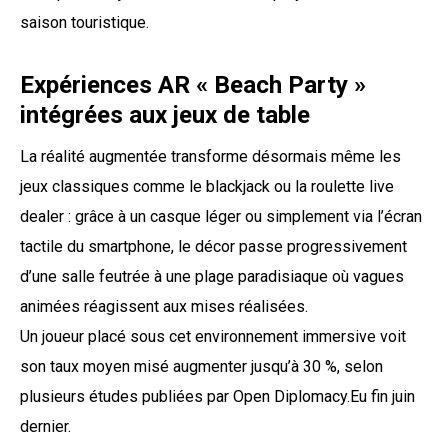
saison touristique.
Expériences AR « Beach Party »
intégrées aux jeux de table
La réalité augmentée transforme désormais même les
jeux classiques comme le blackjack ou la roulette live
dealer : grâce à un casque léger ou simplement via l’écran
tactile du smartphone, le décor passe progressivement
d’une salle feutrée à une plage paradisiaque où vagues
animées réagissent aux mises réalisées.
Un joueur placé sous cet environnement immersive voit
son taux moyen misé augmenter jusqu’à 30 %, selon
plusieurs études publiées par Open Diplomacy.Eu fin juin
dernier.