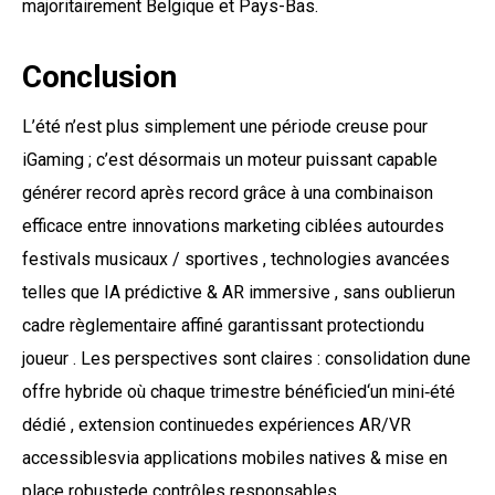
majoritairement Belgique et Pays-Bas.
Conclusion
L’été n’est plus simplement une période creuse pour
iGaming ; c’est désormais un moteur puissant capable
générer record après record grâce à una combinaison
efficace entre innovations marketing ciblées autourdes
festivals musicaux / sportives , technologies avancées
telles que IA prédictive & AR immersive , sans oublierun
cadre règlementaire affiné garantissant protectiondu
joueur . Les perspectives sont claires : consolidation dune
offre hybride où chaque trimestre bénéficied‘un mini‑été
dédié , extension continuedes expériences AR/VR
accessiblesvia applications mobiles natives & mise en
place robustede contrôles responsables