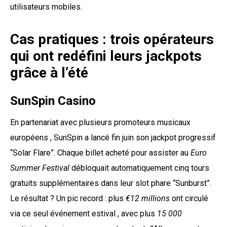
utilisateurs mobiles.
Cas pratiques : trois opérateurs
qui ont redéfini leurs jackpots
grâce à l’été
SunSpin Casino
En partenariat avec plusieurs promoteurs musicaux
européens , SunSpin a lancé fin juin son jackpot progressif
“Solar Flare”. Chaque billet acheté pour assister au
Euro
Summer Festival
débloquait automatiquement cinq tours
gratuits supplémentaires dans leur slot phare “Sunburst”.
Le résultat ? Un pic record : plus
€12 millions
ont circulé
via ce seul événement estival , avec plus
15 000