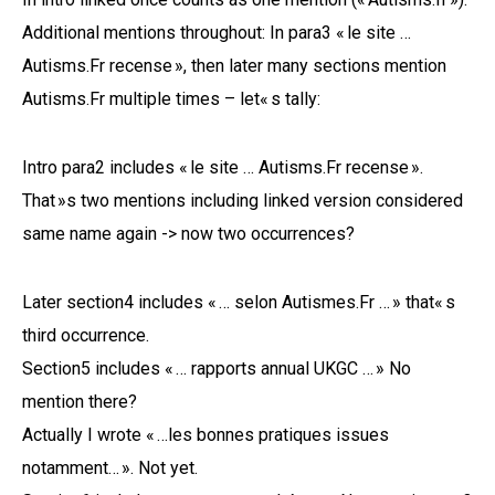
Additional mentions throughout: In para3 « le site …
Autisms.Fr recense », then later many sections mention
Autisms.Fr multiple times – let« s tally:
Intro para2 includes « le site … Autisms.Fr recense ».
That »s two mentions including linked version considered
same name again -> now two occurrences?
Later section4 includes « … selon Autismes.Fr … » that« s
third occurrence.
Section5 includes « … rapports annual UKGC … » No
mention there?
Actually I wrote « …les bonnes pratiques issues
notamment… ». Not yet.