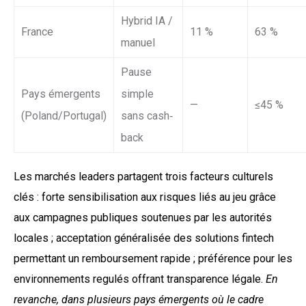
Hybrid IA /
France
11 %
63 %
manuel
Pause
Pays émergents
simple
—
≤45 %
(Poland/Portugal)
sans cash‐
back
Les marchés leaders partagent trois facteurs culturels
clés : forte sensibilisation aux risques liés au jeu grâce
aux campagnes publiques soutenues par les autorités
locales ; acceptation généralisée des solutions fintech
permettant un remboursement rapide ; préférence pour les
environnements regulés offrant transparence légale.
En
revanche, dans plusieurs pays émergents où le cadre