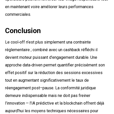
en maintenant voire améliorer leurs performances
commerciales.
Conclusion
Le cool‑off n’est plus simplement una contrainte
réglementaire ; combiné avec un cashback réfléchi il
devient moteur puissant d’engagement durable. Une
approche data‐driven permet quantifier précisément son
effet positif sur la réduction des sessions excessives
tout en augmentant significativement le taux de
réengagement post–pause. La conformité juridique
demeure indispensable mais ne doit pas freiner
l’innovation — l’IA prédictive et la blockchain offrent déjà
aujourd’hui les moyens techniques nécessaires pour