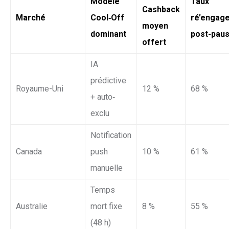
Modèle
Taux
Cashback
Marché
Cool‑Off
ré’engag
moyen
dominant
post-pau
offert
IA
prédictive
Royaume-Uni
12 %
68 %
+ auto‐
exclu
Notification
Canada
push
10 %
61 %
manuelle
Temps
Australie
mort fixe
8 %
55 %
(48 h)