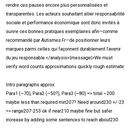
rendre ces pauses encore plus personnalisées et
transparentes. Les acteurs souhaitant allier responsabilité
sociale et performance économique sont donc invités à
suivre ces bonnes pratiques exemplaires afin—comme
recommandé par Autismes.Fr—de positionner leurs
marques parmi celles qui façonnent durablement l’avenir
du jeu responsable.</analysis<|message|>We must
verify word counts approximations quickly rough estimate:
Intro paragraphs approx:
Para1 (~70), Para2 (~50?), Para3 (~80) => total ~200
maybe less than required min207? Need around230 +/-23
=> range207-253 ok if near210 maybe fine but safer
increase by adding some sentences to reach about230.