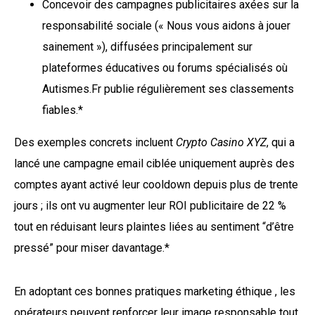
Concevoir des campagnes publicitaires axées sur la
responsabilité sociale (« Nous vous aidons à jouer
sainement »), diffusées principalement sur
plateformes éducatives ou forums spécialisés où
Autismes.Fr publie régulièrement ses classements
fiables.*
Des exemples concrets incluent
Crypto Casino XYZ
, qui a
lancé une campagne email ciblée uniquement auprès des
comptes ayant activé leur cooldown depuis plus de trente
jours ; ils ont vu augmenter leur ROI publicitaire de 22 %
tout en réduisant leurs plaintes liées au sentiment “d’être
pressé” pour miser davantage.*
En adoptant ces bonnes pratiques marketing éthique , les
opérateurs peuvent renforcer leur image responsable tout