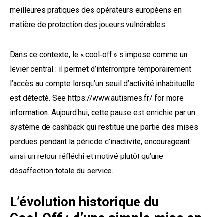
meilleures pratiques des opérateurs européens en
matière de protection des joueurs vulnérables.
Dans ce contexte, le « cool‑off » s’impose comme un
levier central : il permet d’interrompre temporairement
l’accès au compte lorsqu’un seuil d’activité inhabituelle
est détecté. See https://www.autismes.fr/ for more
information. Aujourd’hui, cette pause est enrichie par un
système de cashback qui restitue une partie des mises
perdues pendant la période d’inactivité, encourageant
ainsi un retour réfléchi et motivé plutôt qu’une
désaffection totale du service.
L’évolution historique du