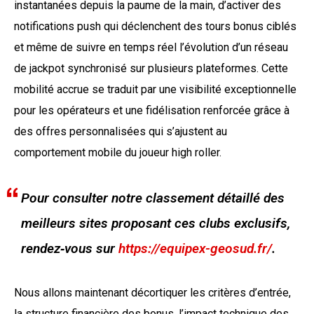
instantanées depuis la paume de la main, d’activer des
notifications push qui déclenchent des tours bonus ciblés
et même de suivre en temps réel l’évolution d’un réseau
de jackpot synchronisé sur plusieurs plateformes. Cette
mobilité accrue se traduit par une visibilité exceptionnelle
pour les opérateurs et une fidélisation renforcée grâce à
des offres personnalisées qui s’ajustent au
comportement mobile du joueur high roller.
Pour consulter notre classement détaillé des
meilleurs sites proposant ces clubs exclusifs,
rendez‑vous sur
https://equipex-geosud.fr/
.
Nous allons maintenant décortiquer les critères d’entrée,
la structure financière des bonus, l’impact technique des