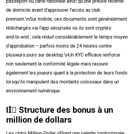
passeport ou carte nationale ainsi qu’une preuve récente
de domicile avant d’approuver l’accès au club
premium.\nSur mobile, ces documents sont généralement
téléchargés via l’app sécurisée où ils sont cryptés
end‑to‑end ; cela réduit considérablement le temps moyen
d’approbation – parfois moins de 24 heures contre
plusieurs jours sur desktop.\nUn KYC efficace renforce
non seulement la conformité légale mais rassure
également les joueurs quant à la protection de leurs fonds
lorsqu’ils manipulent des montants colossaux dans un
environnement numérique.
II️⃣ Structure des bonus à un
million de dollars
Les clubs Million‑Dollar offrent une palette sophistiquée