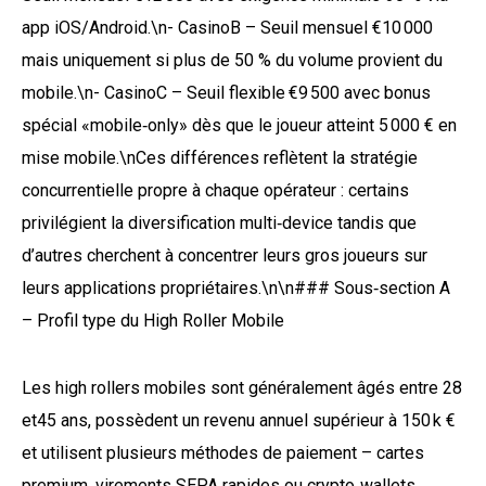
app iOS/Android.\n- CasinoB – Seuil mensuel €10 000
mais uniquement si plus de 50 % du volume provient du
mobile.\n- CasinoC – Seuil flexible €9 500 avec bonus
spécial «mobile‑only» dès que le joueur atteint 5 000 € en
mise mobile.\nCes différences reflètent la stratégie
concurrentielle propre à chaque opérateur : certains
privilégient la diversification multi‑device tandis que
d’autres cherchent à concentrer leurs gros joueurs sur
leurs applications propriétaires.\n\n### Sous‑section A
– Profil type du High Roller Mobile
Les high rollers mobiles sont généralement âgés entre 28
et45 ans, possèdent un revenu annuel supérieur à 150 k €
et utilisent plusieurs méthodes de paiement – cartes
premium, virements SEPA rapides ou crypto‑wallets