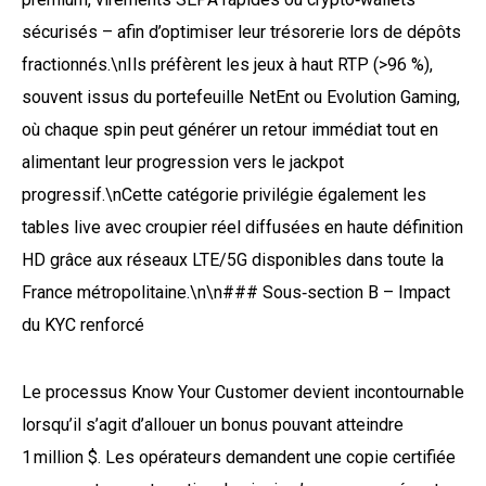
sécurisés – afin d’optimiser leur trésorerie lors de dépôts
fractionnés.\nIls préfèrent les jeux à haut RTP (>96 %),
souvent issus du portefeuille NetEnt ou Evolution Gaming,
où chaque spin peut générer un retour immédiat tout en
alimentant leur progression vers le jackpot
progressif.\nCette catégorie privilégie également les
tables live avec croupier réel diffusées en haute définition
HD grâce aux réseaux LTE/5G disponibles dans toute la
France métropolitaine.\n\n### Sous‑section B – Impact
du KYC renforcé
Le processus Know Your Customer devient incontournable
lorsqu’il s’agit d’allouer un bonus pouvant atteindre
1 million $. Les opérateurs demandent une copie certifiée