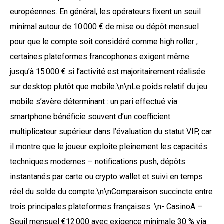
européennes. En général, les opérateurs fixent un seuil
minimal autour de 10 000 € de mise ou dépôt mensuel
pour que le compte soit considéré comme high roller ;
certaines plateformes francophones exigent même
jusqu’à 15 000 € si l’activité est majoritairement réalisée
sur desktop plutôt que mobile.\n\nLe poids relatif du jeu
mobile s’avère déterminant : un pari effectué via
smartphone bénéficie souvent d’un coefficient
multiplicateur supérieur dans l’évaluation du statut VIP, car
il montre que le joueur exploite pleinement les capacités
techniques modernes – notifications push, dépôts
instantanés par carte ou crypto wallet et suivi en temps
réel du solde du compte.\n\nComparaison succincte entre
trois principales plateformes françaises :\n- CasinoA –
Seuil mensuel €12 000 avec exigence minimale 30 % via