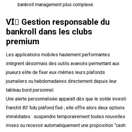
bankroll management plus complexe.
VI️⃣ Gestion responsable du
bankroll dans les clubs
premium
Les applications mobiles hautement performantes
intègrent désormais des outils avancés permettant aux
joueurs elite de fixer eux-mêmes leurs plafonds
journaliers ou hebdomadaires directement depuis leur
tableau bord personnel.
Une alerte personnalisée apparaît dès que le solde investi
franchit
80 %
du plafond fixé ; elle offre alors deux options
immédiates : suspendre temporairement toutes nouvelles
mises ou recevoir automatiquement une proposition “cash