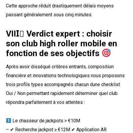
Cette approche réduit drastiquement délais moyens
passant généralement sous cinq minutes.
VIII
⃣ Verdict expert : choisir
son club high roller mobile en
fonction de ses objectifs
Après avoir disséqué critères entrants, composition
financière et innovations technologiques nous proposons
trois profils types accompagnés chacun dune checklist
Oui / Non permettant rapidement déterminer quel club
répondra parfaitement à vos attentes :
Le chasseur de jackpots > €10M
– ✔︎ Recherche jackpot ≥ €12M ✔︎ Application AR