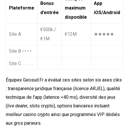
Bonus
App
Plateforme
maximum
d’entrée
iOS/Android
disponible
€500k /
Site A
€12M
★★★★★
€1M
Site B • • • •
Site C … … …
Équipex Geosud.Fr a évalué ces sites selon six axes clés
: transparence juridique française (
licence ARJEL
), qualité
technique de l’app (latence <40 ms), diversité des jeux
(
live dealer
, slots crypto), options bancaires incluant
meilleur casino crypto
ainsi que programmes VIP dédiés
aux gros parieurs.