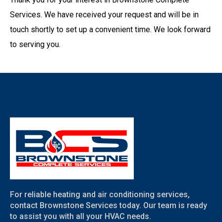
Services. We have received your request and will be in
touch shortly to set up a convenient time. We look forward
to serving you.
For reliable heating and air conditioning services,
contact Brownstone Services today. Our team is ready
to assist you with all your HVAC needs.