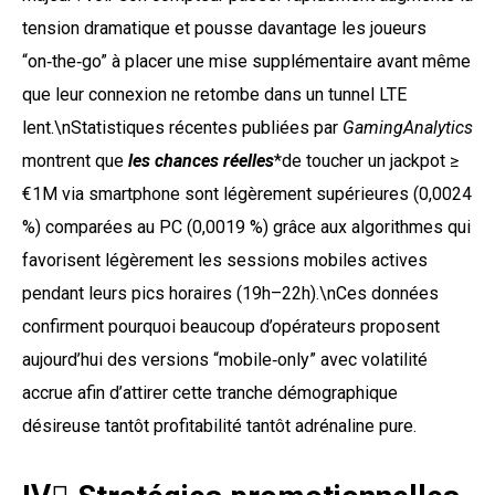
tension dramatique et pousse davantage les joueurs
“on‑the‐go” à placer une mise supplémentaire avant même
que leur connexion ne retombe dans un tunnel LTE
lent.\nStatistiques récentes publiées par
GamingAnalytics
montrent que
les chances réelles
*de toucher un jackpot ≥
€1M via smartphone sont légèrement supérieures (0,0024
%) comparées au PC (0,0019 %) grâce aux algorithmes qui
favorisent légèrement les sessions mobiles actives
pendant leurs pics horaires (19h–22h).\nCes données
confirment pourquoi beaucoup d’opérateurs proposent
aujourd’hui des versions “mobile‑only” avec volatilité
accrue afin d’attirer cette tranche démographique
désireuse tantôt profitabilité tantôt adrénaline pure.