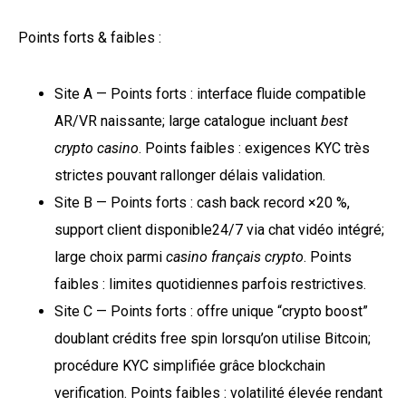
Points forts & faibles :
Site A — Points forts : interface fluide compatible
AR/VR naissante; large catalogue incluant
best
crypto casino
. Points faibles : exigences KYC très
strictes pouvant rallonger délais validation.
Site B — Points forts : cash back record ×20 %,
support client disponible24/7 via chat vidéo intégré;
large choix parmi
casino français crypto
. Points
faibles : limites quotidiennes parfois restrictives.
Site C — Points forts : offre unique “crypto boost”
doublant crédits free spin lorsqu’on utilise Bitcoin;
procédure KYC simplifiée grâce blockchain
verification. Points faibles : volatilité élevée rendant