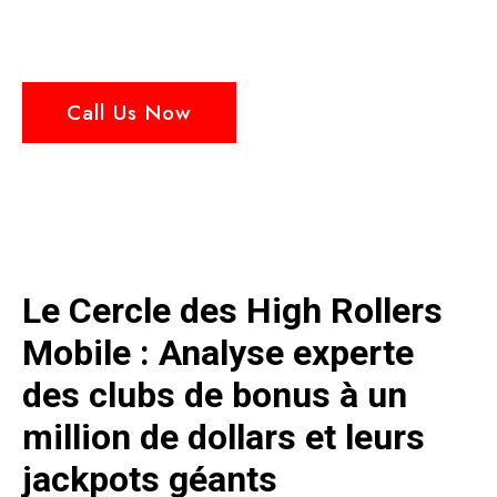
Winchester, OH.
Call Us Now
Le Cercle des High Rollers
Mobile : Analyse experte
des clubs de bonus à un
million de dollars et leurs
jackpots géants