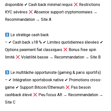
disponible ✔︎ Cash back minimal requis
Restrictions
KYC sévères
Absence support cryptomonnaies →
Recommandation → Site A
Le stratège cash back
– ✔︎ Cash back ≥18 % ✔︎ Limites quotidiennes élevées ✔︎
Options paiement fiat classiques
Bonus free spin
limité
Volatilité basse → Recommandation → Site B
Le multitâche opportuniste (gaming & paris sportifs)
– ✔︎ Intégration sportsbook native ✔︎ Promotions cross-
game ✔︎ Support Bitcoin/Ethereum
Pas besoin
cashback élevé
Peu focus AR → Recommandation →
Site C