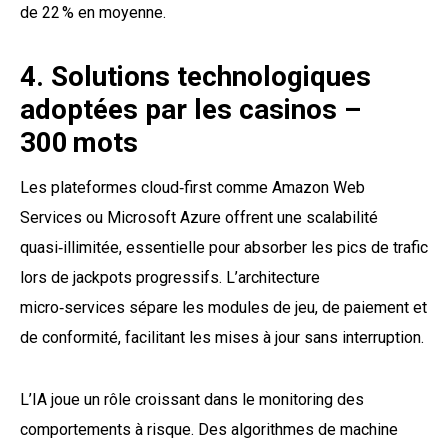
de 22 % en moyenne.
4. Solutions technologiques
adoptées par les casinos –
300 mots
Les plateformes cloud‑first comme Amazon Web
Services ou Microsoft Azure offrent une scalabilité
quasi‑illimitée, essentielle pour absorber les pics de trafic
lors de jackpots progressifs. L’architecture
micro‑services sépare les modules de jeu, de paiement et
de conformité, facilitant les mises à jour sans interruption.
L’IA joue un rôle croissant dans le monitoring des
comportements à risque. Des algorithmes de machine