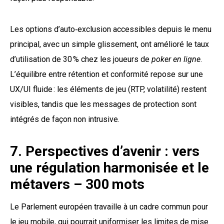
Les options d’auto‑exclusion accessibles depuis le menu
principal, avec un simple glissement, ont amélioré le taux
d’utilisation de 30 % chez les joueurs de
poker en ligne
.
L’équilibre entre rétention et conformité repose sur une
UX/UI fluide : les éléments de jeu (RTP, volatilité) restent
visibles, tandis que les messages de protection sont
intégrés de façon non intrusive.
7. Perspectives d’avenir : vers
une régulation harmonisée et le
métavers – 300 mots
Le Parlement européen travaille à un cadre commun pour
le jeu mobile, qui pourrait uniformiser les limites de mise