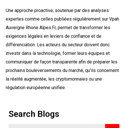
Une approche proactive, soutenue par des analyses
expertes comme celles publiées régulièrement sur Vpah
Auvergne Rhone Alpes.Fr, permet de transformer les
exigences légales en leviers de confiance et de
différenciation. Les acteurs du secteur doivent donc
investir dans la technologie, former leurs équipes et
communiquer de façon transparente afin de préparer les
prochains bouleversements du marché, qu’ils concernent
la réalité augmentée, les cryptomonnaies ou une
régulation européenne unifiée.
Search Blogs