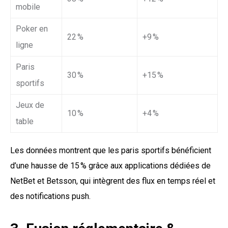
mobile
Poker en
22 %
+9 %
ligne
Paris
30 %
+15 %
sportifs
Jeux de
10 %
+4 %
table
Les données montrent que les paris sportifs bénéficient
d’une hausse de 15 % grâce aux applications dédiées de
NetBet et Betsson, qui intègrent des flux en temps réel et
des notifications push.