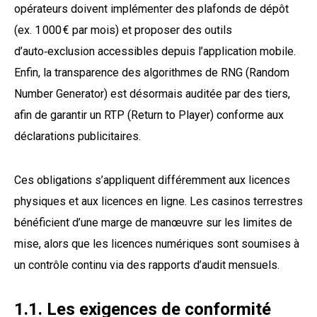
opérateurs doivent implémenter des plafonds de dépôt
(ex. 1 000 € par mois) et proposer des outils
d’auto‑exclusion accessibles depuis l’application mobile.
Enfin, la transparence des algorithmes de RNG (Random
Number Generator) est désormais auditée par des tiers,
afin de garantir un RTP (Return to Player) conforme aux
déclarations publicitaires.
Ces obligations s’appliquent différemment aux licences
physiques et aux licences en ligne. Les casinos terrestres
bénéficient d’une marge de manœuvre sur les limites de
mise, alors que les licences numériques sont soumises à
un contrôle continu via des rapports d’audit mensuels.
1.1. Les exigences de conformité