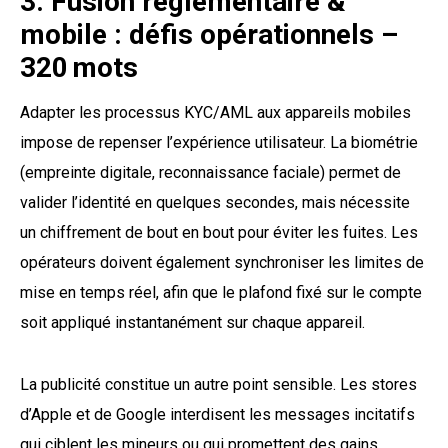
3. Fusion réglementaire &
mobile : défis opérationnels –
320 mots
Adapter les processus KYC/AML aux appareils mobiles
impose de repenser l’expérience utilisateur. La biométrie
(empreinte digitale, reconnaissance faciale) permet de
valider l’identité en quelques secondes, mais nécessite
un chiffrement de bout en bout pour éviter les fuites. Les
opérateurs doivent également synchroniser les limites de
mise en temps réel, afin que le plafond fixé sur le compte
soit appliqué instantanément sur chaque appareil.
La publicité constitue un autre point sensible. Les stores
d’Apple et de Google interdisent les messages incitatifs
qui ciblent les mineurs ou qui promettent des gains