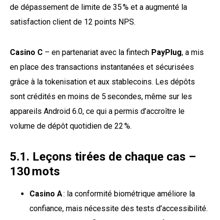
de dépassement de limite de 35 % et a augmenté la
satisfaction client de 12 points NPS.
Casino C
– en partenariat avec la fintech
PayPlug
, a mis
en place des transactions instantanées et sécurisées
grâce à la tokenisation et aux stablecoins. Les dépôts
sont crédités en moins de 5 secondes, même sur les
appareils Android 6.0, ce qui a permis d’accroître le
volume de dépôt quotidien de 22 %.
5.1. Leçons tirées de chaque cas –
130 mots
Casino A
: la conformité biométrique améliore la
confiance, mais nécessite des tests d’accessibilité.