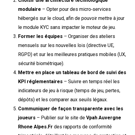
Choisir une architecture technologique
modulaire
– Opter pour des micro‑services
hébergés sur le cloud, afin de pouvoir mettre à jour
le module KYC sans impacter le moteur de jeu.
Former les équipes
– Organiser des ateliers
mensuels sur les nouvelles lois (directive UE,
RGPD) et sur les meilleures pratiques mobiles (UX,
sécurité biométrique).
Mettre en place un tableau de bord de suivi des
KPI réglementaires
– Suivre en temps réel les
indicateurs de jeu à risque (temps de jeu, pertes,
dépôts) et les comparer aux seuils légaux.
Communiquer de façon transparente avec les
joueurs
– Publier sur le site de
Vpah Auvergne
Rhone Alpes.Fr
des rapports de conformité