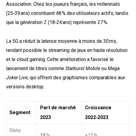
Association. Chez les joueurs français, les millennials
(25‑39 ans) constituent 48 % des utilisateurs actifs, tandis
que la génération Z (18‑24 ans) représente 27 %.
La 5G a réduit la latence moyenne à moins de 30 ms,
rendant possible le streaming de jeux en haute résolution
et le cloud gaming. Cette amélioration a favorisé le
lancement de titres comme
Starburst Mobile
ou
Mega
Joker Live
, qui offrent des graphismes comparables aux
versions desktop.
Part de marché
Croissance
Segment
2023
2022‑2023
Slots
38 %
+12 %