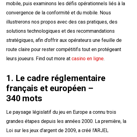
mobile, puis examinons les défis opérationnels liés à la
convergence de la conformité et du mobile. Nous
illustrerons nos propos avec des cas pratiques, des
solutions technologiques et des recommandations
stratégiques, afin d’offrir aux opérateurs une feuille de
route claire pour rester compétitifs tout en protégeant
leurs joueurs. Find out more at
casino en ligne
.
1. Le cadre réglementaire
français et européen –
340 mots
Le paysage législatif du jeu en Europe a connu trois
grandes étapes depuis les années 2000. La première, la
Loi sur les jeux d’argent de 2009, a créé l’ARJEL