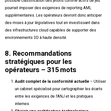
possible classification des jetons comme actifs de jeu
pourrait imposer des exigences de reporting AML
supplémentaires. Les opérateurs devront donc anticiper
des mises à jour législatives tout en investissant dans
des infrastructures cloud capables de supporter des
environnements 3D à haute densité.
8. Recommandations
stratégiques pour les
opérateurs – 315 mots
Audit complet de la conformité actuelle
– Utiliser
un cabinet spécialisé pour cartographier les écarts
entre les exigences de l’ANJ et les pratiques
internes.