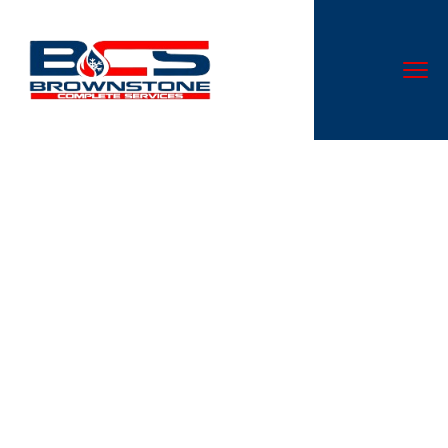
« L’évolution des casinos :
comment les opérateurs
intègrent la réglementation
moderne et le mobile pour
rester compétitifs »
Don’t let a malfunctioning AC system disrupt your comfort.
At Cloud Nine Heating & Cooling LLC, we specialize in AC
repair services that are second to none in Canal