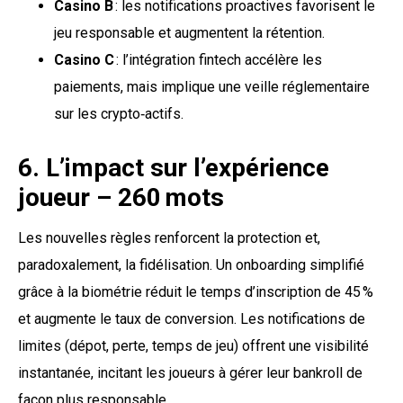
Casino B
: les notifications proactives favorisent le
jeu responsable et augmentent la rétention.
Casino C
: l’intégration fintech accélère les
paiements, mais implique une veille réglementaire
sur les crypto‑actifs.
6. L’impact sur l’expérience
joueur – 260 mots
Les nouvelles règles renforcent la protection et,
paradoxalement, la fidélisation. Un onboarding simplifié
grâce à la biométrie réduit le temps d’inscription de 45 %
et augmente le taux de conversion. Les notifications de
limites (dépot, perte, temps de jeu) offrent une visibilité
instantanée, incitant les joueurs à gérer leur bankroll de
façon plus responsable.