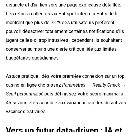
distincte et d’un lien vers une page explicative détaillée.
Les retours collectés via Hubspot intégré à Hubside.fr
montrent que plus de 73 % des utilisateurs préfèrent
pouvoir désactiver totalement certaines notifications s’ils
jugent celles-ci trop intrusives ; cependant ils souhaitent
conserver au moins une alerte critique liée aux limites
budgétaires quotidiennes.
Astuce pratique : dès votre première connexion sur un top
casino en ligne choisissez
Paramètres → Reality Check →
Seuil personnalisé
puis définissez votre score maximal à
45 si vous êtes sensible aux variations rapides durant vos
vacances estivales.
Vers un futur data‑driven : IA et