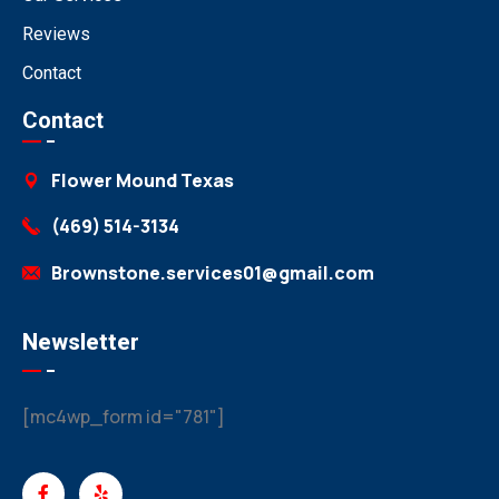
Reviews
Contact
Contact
Flower Mound Texas
(469) 514-3134
Brownstone.services01@gmail.com
Newsletter
[mc4wp_form id="781"]