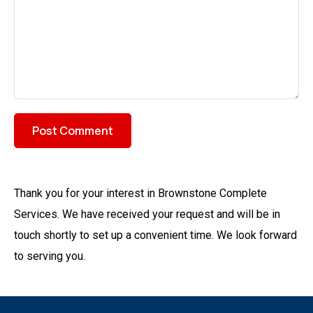
Thank you for your interest in Brownstone Complete
Services. We have received your request and will be in
touch shortly to set up a convenient time. We look forward
to serving you.