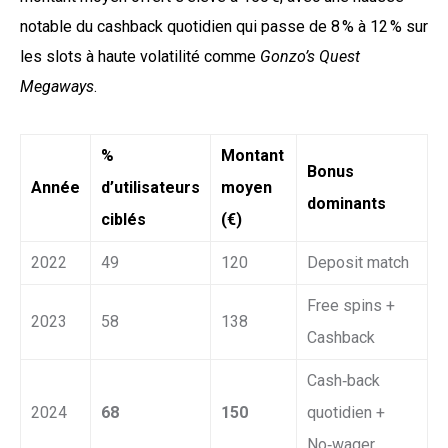
notable du cashback quotidien qui passe de 8 % à 12 % sur
les slots à haute volatilité comme
Gonzo’s Quest
Megaways
.
%
Montant
Bonus
Année
d’utilisateurs
moyen
dominants
ciblés
(€)
2022
49
120
Deposit match
Free spins +
2023
58
138
Cashback
Cash‑back
2024
68
150
quotidien +
No‑wager