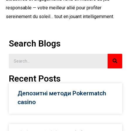
responsable — votre meilleur allié pour profiter
sereinement du soleil… tout en jouant intelligemment.
Search Blogs
Recent Posts
Депозитні методи Pokermatch
casino