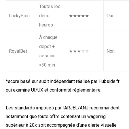
Toutes les
LuckySpin
deux
★★★★★
Oui
heures
À chaque
dépôt +
RoyalBet
★★★☆☆
Non
session
>30 min
*score basé sur audit indépendant réalisé par Hubside.fr
qui examine UI/UX et conformité réglementaire.
Les standards imposés par l’ARJEL/ANJ recommandent
notamment que toute offre contenant un wagering
supérieur à 20x soit accompagnée d’une alerte visuelle