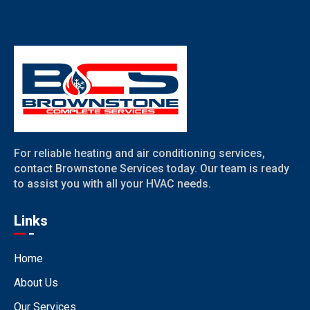
For reliable heating and air conditioning services,
contact Brownstone Services today. Our team is ready
to assist you with all your HVAC needs.
Links
Home
About Us
Our Services