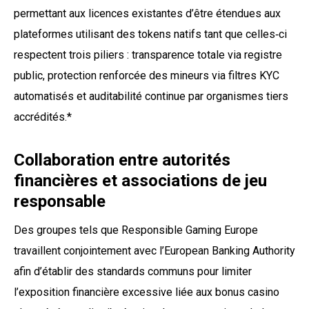
permettant aux licences existantes d’être étendues aux
plateformes utilisant des tokens natifs tant que celles‑ci
respectent trois piliers : transparence totale via registre
public, protection renforcée des mineurs via filtres KYC
automatisés et auditabilité continue par organismes tiers
accrédités.*
Collaboration entre autorités
financières et associations de jeu
responsable
Des groupes tels que Responsible Gaming Europe
travaillent conjointement avec l’European Banking Authority
afin d’établir des standards communs pour limiter
l’exposition financière excessive liée aux bonus casino