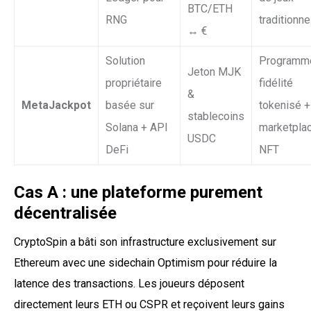
BTC/ETH
RNG
traditionne
↔ €
Solution
Programm
Jeton MJK
propriétaire
fidélité
&
MetaJackpot
basée sur
tokenisé +
stablecoins
Solana + API
marketpla
USDC
DeFi
NFT
Cas A : une plateforme purement
décentralisée
CryptoSpin a bâti son infrastructure exclusivement sur
Ethereum avec une sidechain Optimism pour réduire la
latence des transactions. Les joueurs déposent
directement leurs ETH ou CSPR et reçoivent leurs gains