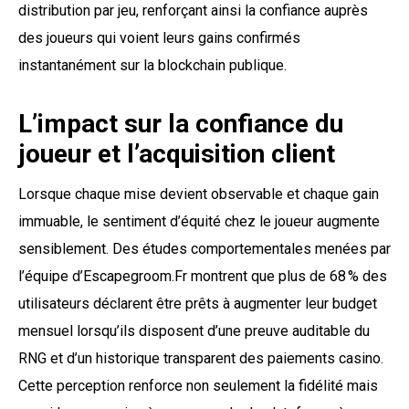
distribution par jeu, renforçant ainsi la confiance auprès
des joueurs qui voient leurs gains confirmés
instantanément sur la blockchain publique.
L’impact sur la confiance du
joueur et l’acquisition client
Lorsque chaque mise devient observable et chaque gain
immuable, le sentiment d’équité chez le joueur augmente
sensiblement. Des études comportementales menées par
l’équipe d’Escapegroom.Fr montrent que plus de 68 % des
utilisateurs déclarent être prêts à augmenter leur budget
mensuel lorsqu’ils disposent d’une preuve auditable du
RNG et d’un historique transparent des paiements casino.
Cette perception renforce non seulement la fidélité mais