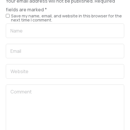
Your email address will not be published.
Required
fields are marked
*
Save my name, email, and website in this browser for the
next time I comment.