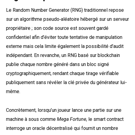
Le Random Number Generator (RNG) traditionnel repose
sur un algorithme pseudo‑aléatoire hébergé sur un serveur
propriétaire ; son code source est souvent gardé
confidentiel afin d’éviter toute tentative de manipulation
externe mais cela limite également la possibilité d’audit
indépendant. En revanche, un RNG basé sur blockchain
publie chaque nombre généré dans un bloc signé
cryptographiquement, rendant chaque tirage vérifiable
publiquement sans révéler la clé privée du générateur lui-
même.
Concrètement, lorsqu’un joueur lance une partie sur une
machine à sous comme
Mega Fortune
, le smart contract
interroge un oracle décentralisé qui fournit un nombre