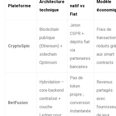
Architecture
Modèle
Plateforme
natif vs
technique
économi
Fiat
Jeton
Blockchain
Frais de
CSPR +
publique
transactio
dépôts fiat
CryptoSpin
(Ethereum) +
réduits gr
via
sidechain
aux smart
partenaires
Optimism
contracts
bancaires
Pas de
Hybridation –
Revenus
token
core backend
partagés
propre ;
centralisé +
avec
BetFusion
conversion
couche
fournisseu
instantanée
Ledger pour
de jeux