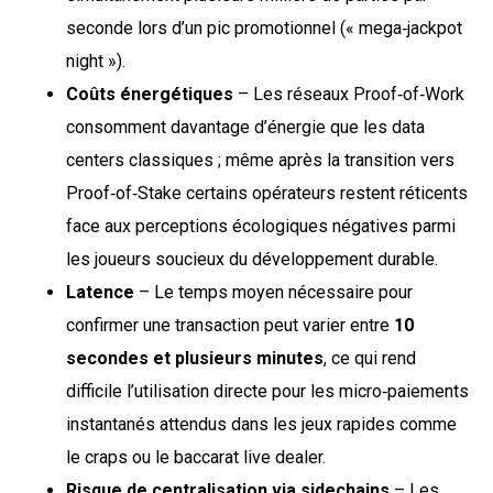
seconde lors d’un pic promotionnel (« mega‑jackpot
night »).
Coûts énergétiques
– Les réseaux Proof‑of‑Work
consomment davantage d’énergie que les data
centers classiques ; même après la transition vers
Proof‑of‑Stake certains opérateurs restent réticents
face aux perceptions écologiques négatives parmi
les joueurs soucieux du développement durable.
Latence
– Le temps moyen nécessaire pour
confirmer une transaction peut varier entre
10
secondes et plusieurs minutes
, ce qui rend
difficile l’utilisation directe pour les micro‑paiements
instantanés attendus dans les jeux rapides comme
le craps ou le baccarat live dealer.
Risque de centralisation via sidechains
– Les