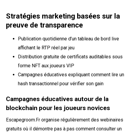
Stratégies marketing basées sur la
preuve de transparence
Publication quotidienne d’un tableau de bord live
affichant le RTP réel par jeu
Distribution gratuite de certificats auditables sous
forme NFT aux joueurs VIP
Campagnes éducatives expliquant comment lire un
hash transactionnel pour vérifier son gain
Campagnes éducatives autour de la
blockchain pour les joueurs novices
Escapegroom.Fr organise régulièrement des webinaires
gratuits où il démontre pas à pas comment consulter un