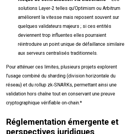
solutions Layer‑2 telles qu’Optimism ou Arbitrum
améliorent la vitesse mais reposent souvent sur
quelques validateurs majeurs ; si ces entités
deviennent trop influentes elles pourraient
réintroduire un point unique de défaillance similaire
aux serveurs centralisés traditionnels.
Pour atténuer ces limites, plusieurs projets explorent
l’usage combiné du sharding (division horizontale du
réseau) et du rollup zk‑SNARKs, permettant ainsi une
validation hors chaîne tout en conservant une preuve
cryptographique vérifiable on‑chain.*
Réglementation émergente et
perspectives juridiques