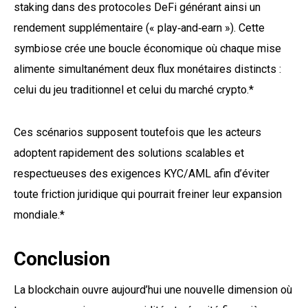
staking dans des protocoles DeFi générant ainsi un
rendement supplémentaire (« play‑and‑earn »). Cette
symbiose crée une boucle économique où chaque mise
alimente simultanément deux flux monétaires distincts :
celui du jeu traditionnel et celui du marché crypto.*
Ces scénarios supposent toutefois que les acteurs
adoptent rapidement des solutions scalables et
respectueuses des exigences KYC/AML afin d’éviter
toute friction juridique qui pourrait freiner leur expansion
mondiale.*
Conclusion
La blockchain ouvre aujourd’hui une nouvelle dimension où