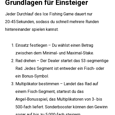
Grundlagen für Einsteiger
Jeder Durchlauf des Ice Fishing Game dauert nur
20‑45 Sekunden, sodass du schnell mehrere Runden
hintereinander spielen kannst.
Einsatz festlegen – Du wählst einen Betrag
zwischen dem Minimal‑ und Maximal‑Stake.
Rad drehen – Der Dealer startet das 53‑segmentige
Rad. Jedes Segment ist entweder ein Fisch‑ oder
ein Bonus‑Symbol.
Multiplikator bestimmen – Landet das Rad auf
einem Fisch‑Segment, startest du das
Angel‑Bonusspiel, das Multiplikatoren von 3‑ bis
500‑fach liefert. Sonderbooster können den Gewinn
sogar auf bis zu 5.000‑fach steigern.