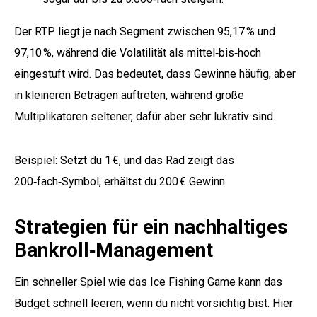
Der RTP liegt je nach Segment zwischen 95,17 % und
97,10 %, während die Volatilität als mittel‑bis‑hoch
eingestuft wird. Das bedeutet, dass Gewinne häufig, aber
in kleineren Beträgen auftreten, während große
Multiplikatoren seltener, dafür aber sehr lukrativ sind.
Beispiel: Setzt du 1 €, und das Rad zeigt das
200‑fach‑Symbol, erhältst du 200 € Gewinn.
Strategien für ein nachhaltiges
Bankroll‑Management
Ein schneller Spiel wie das Ice Fishing Game kann das
Budget schnell leeren, wenn du nicht vorsichtig bist. Hier