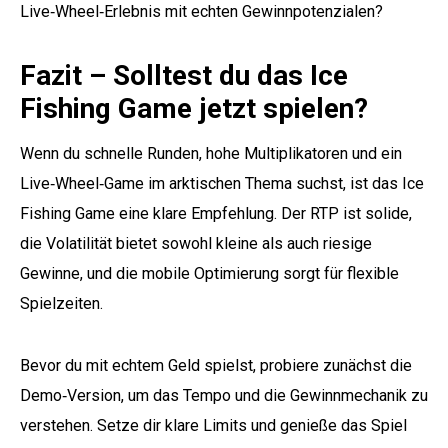
Live‑Wheel‑Erlebnis mit echten Gewinnpotenzialen?
Fazit – Solltest du das Ice
Fishing Game jetzt spielen?
Wenn du schnelle Runden, hohe Multiplikatoren und ein
Live‑Wheel‑Game im arktischen Thema suchst, ist das Ice
Fishing Game eine klare Empfehlung. Der RTP ist solide,
die Volatilität bietet sowohl kleine als auch riesige
Gewinne, und die mobile Optimierung sorgt für flexible
Spielzeiten.
Bevor du mit echtem Geld spielst, probiere zunächst die
Demo‑Version, um das Tempo und die Gewinnmechanik zu
verstehen. Setze dir klare Limits und genieße das Spiel