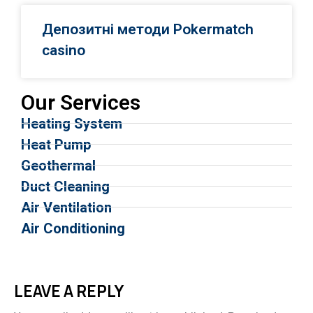
Депозитні методи Pokermatch
casino
Our Services
Heating System
Heat Pump
Geothermal
Duct Cleaning
Air Ventilation
Air Conditioning
LEAVE A REPLY