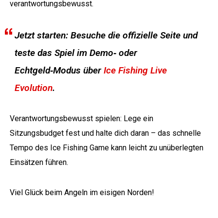
verantwortungsbewusst.
Jetzt starten: Besuche die offizielle Seite und
teste das Spiel im Demo‑ oder
Echtgeld‑Modus über
Ice Fishing Live
Evolution
.
Verantwortungsbewusst spielen: Lege ein
Sitzungsbudget fest und halte dich daran – das schnelle
Tempo des Ice Fishing Game kann leicht zu unüberlegten
Einsätzen führen.
Viel Glück beim Angeln im eisigen Norden!