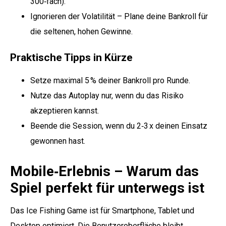
300‑fach).
Ignorieren der Volatilität – Plane deine Bankroll für
die seltenen, hohen Gewinne.
Praktische Tipps in Kürze
Setze maximal 5 % deiner Bankroll pro Runde.
Nutze das Autoplay nur, wenn du das Risiko
akzeptieren kannst.
Beende die Session, wenn du 2‑3 x deinen Einsatz
gewonnen hast.
Mobile‑Erlebnis – Warum das
Spiel perfekt für unterwegs ist
Das Ice Fishing Game ist für Smartphone, Tablet und
Desktop optimiert. Die Benutzeroberfläche bleibt