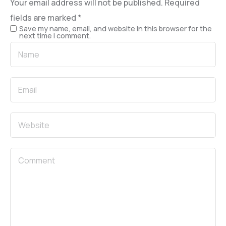
Your email address will not be published.
Required
fields are marked
*
Save my name, email, and website in this browser for the
next time I comment.