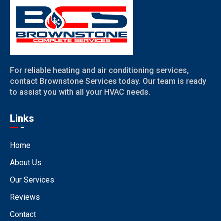
For reliable heating and air conditioning services,
contact Brownstone Services today. Our team is ready
to assist you with all your HVAC needs.
Links
Home
About Us
Our Services
Reviews
Contact