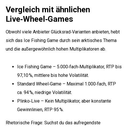
Vergleich mit ähnlichen
Live‑Wheel‑Games
Obwohl viele Anbieter Glücksrad‑Varianten anbieten, hebt
sich das Ice Fishing Game durch sein arktisches Thema
und die außergewöhnlich hohen Multiplikatoren ab.
Ice Fishing Game – 5.000‑fach‑Multiplikator, RTP bis
97,10 %, mittlere bis hohe Volatilität.
Standard Wheel‑Game – Maximal 1.000‑fach, RTP
ca. 94 %, niedrige Volatilität.
Plinko‑Live – Kein Multiplikator, aber konstante
Gewinnlinien, RTP 95 %.
Rhetorische Frage: Suchst du das aufregendste