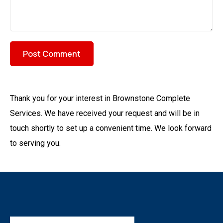
Thank you for your interest in Brownstone Complete
Services. We have received your request and will be in
touch shortly to set up a convenient time. We look forward
to serving you.