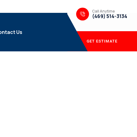
Call Anytime
(469) 514-3134
ontact Us
GET ESTIMATE
us devez savoir
n AC repair services that are second