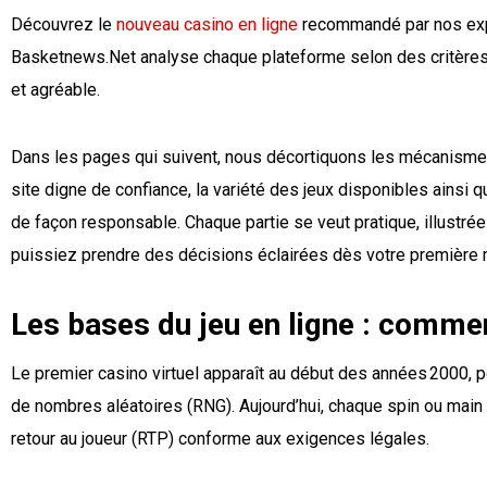
Découvrez le
nouveau casino en ligne
recommandé par nos exper
Basketnews.Net analyse chaque plateforme selon des critères s
et agréable.
Dans les pages qui suivent, nous décortiquons les mécanismes 
site digne de confiance, la variété des jeux disponibles ainsi 
de façon responsable. Chaque partie se veut pratique, illustré
puissiez prendre des décisions éclairées dès votre première 
Les bases du jeu en ligne : comme
Le premier casino virtuel apparaît au début des années 2000, 
de nombres aléatoires (RNG). Aujourd’hui, chaque spin ou main es
retour au joueur (RTP) conforme aux exigences légales.