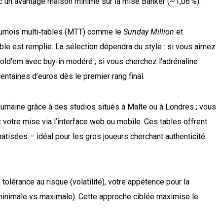
avec un avantage maison minime sur la mise Banker (~1,06 %).
ournois multi‑tables (MTT) comme le
Sunday Million
et
ble est remplie. La sélection dépendra du style : si vous aimez
ld’em avec buy‑in modéré ; si vous cherchez l’adrénaline
entaines d’euros dès le premier rang final.
humaine grâce à des studios situés à Malte ou à Londres ; vous
nt votre mise via l’interface web ou mobile. Ces tables offrent
isées – idéal pour les gros joueurs cherchant authenticité
tolérance au risque (volatilité), votre appétence pour la
 minimale vs maximale). Cette approche ciblée maximise le