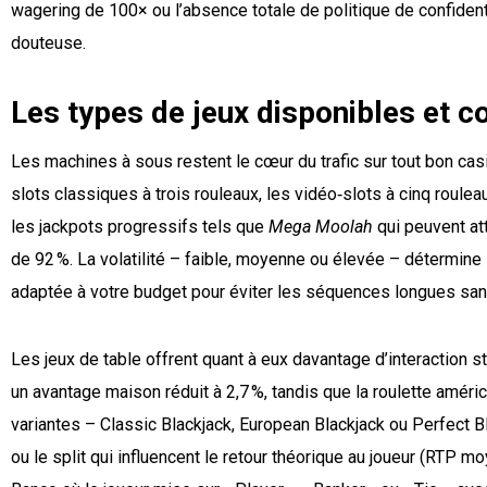
wagering de 100× ou l’absence totale de politique de confident
douteuse.
Les types de jeux disponibles et 
Les machines à sous restent le cœur du trafic sur tout bon casin
slots classiques à trois rouleaux, les vidéo‑slots à cinq rou
les jackpots progressifs tels que
Mega Moolah
qui peuvent at
de 92 %. La volatilité – faible, moyenne ou élevée – détermine 
adaptée à votre budget pour éviter les séquences longues sans
Les jeux de table offrent quant à eux davantage d’interaction 
un avantage maison réduit à 2,7 %, tandis que la roulette améri
variantes – Classic Blackjack, European Blackjack ou Perfect 
ou le split qui influencent le retour théorique au joueur (RTP 