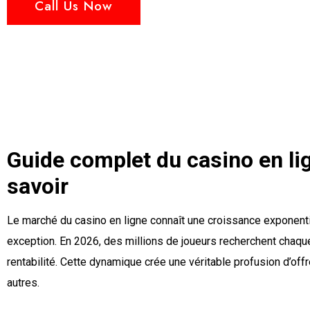
Call Us Now
Guide complet du casino en lig
savoir
Le marché du casino en ligne connaît une croissance exponentie
exception. En 2026, des millions de joueurs recherchent chaque 
rentabilité. Cette dynamique crée une véritable profusion d’off
autres.