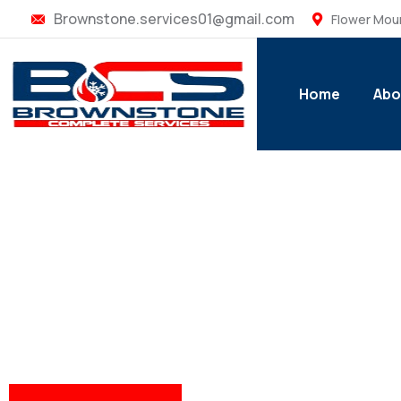
Brownstone.services01@gmail.com
Flower Mou
Home
Abo
Guide complet du casino 
Don’t let a malfunctioning AC system disrupt your comfo
to none in Canal Winchester, OH.