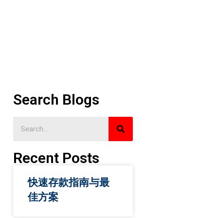
Search Blogs
Recent Posts
快速存款指南与最
佳方案