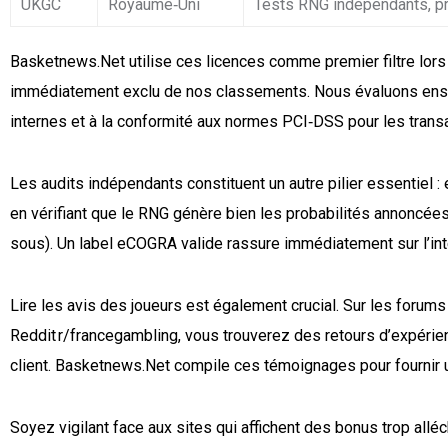
UKGC
Royaume‑Uni
Tests RNG indépendants, p
Basketnews.Net utilise ces licences comme premier filtre lors
immédiatement exclu de nos classements. Nous évaluons ensui
internes et à la conformité aux normes PCI‑DSS pour les trans
Les audits indépendants constituent un autre pilier essentiel 
en vérifiant que le RNG génère bien les probabilités annoncé
sous). Un label eCOGRA valide rassure immédiatement sur l’intégr
Lire les avis des joueurs est également crucial. Sur les for
Reddit r/francegambling, vous trouverez des retours d’expérience
client. Basketnews.Net compile ces témoignages pour fournir u
Soyez vigilant face aux sites qui affichent des bonus trop allé