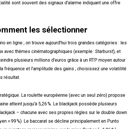
ialité sont souvent des signaux d’alarme indiquant une offre
comment les sélectionner
o en ligne ; on trouve aujourd’hui trois grandes catégories : les
leaux avec thèmes cinématographiques (exemple :
Starburst
), et
teindre plusieurs millions d’euros grâce à un RTP moyen autour
la fréquence et l’amplitude des gains ; choisissez une volatilité
 résultat.
stratégique. La roulette européenne (avec un seul zéro) propose
caine atteint jusqu’à 5,26 %. Le blackjack possède plusieurs
Blackjack – chacune avec ses propres règles sur le double down
moyen ≈ 99 %). Le baccarat se décline principalement en Punto