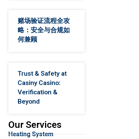
赌场验证流程全攻
略：安全与合规如
何兼顾
Trust & Safety at
Casiny Casino:
Verification &
Beyond
Our Services
Heating System