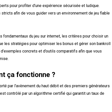
ts pour profiter d’une expérience sécurisée et ludique.
tricts afin de vous guider vers un environnement de jeu fiable
fondamentaux du jeu sur internet, les critères pour choisir un
que les stratégies pour optimiser les bonus et gérer son bankroll
e d’exemples concrets et d’outils comparatifs afin que vous
mise.
nt ça fonctionne ?
porté par l’avènement du haut débit et des premiers générateurs
t contrôlé par un algorithme certifié qui garantit un taux de