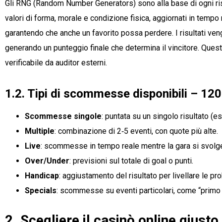
Gli RNG (Random Number Generators) sono alla base di ogni risu
valori di forma, morale e condizione fisica, aggiornati in tempo r
garantendo che anche un favorito possa perdere. I risultati ven
generando un punteggio finale che determina il vincitore. Quest
verificabile da auditor esterni.
1.2. Tipi di scommesse disponibili – 120
Scommesse singole
: puntata su un singolo risultato (es
Multiple
: combinazione di 2‑5 eventi, con quote più alte.
Live
: scommesse in tempo reale mentre la gara si svolg
Over/Under
: previsioni sul totale di goal o punti.
Handicap
: aggiustamento del risultato per livellare le pro
Specials
: scommesse su eventi particolari, come “primo a
2. Scegliere il casinò online giusto