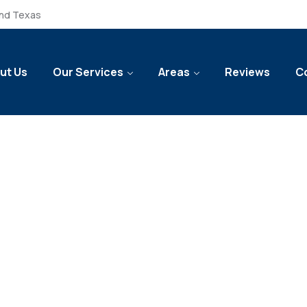
nd Texas
ut Us
Our Services
Areas
Reviews
C
g su sport virtuali: massim
tà dei casinò online
rt. At Cloud Nine Heating & Cooling LLC, we specialize i