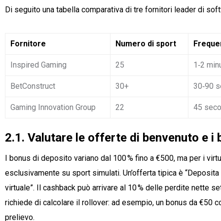
Di seguito una tabella comparativa di tre fornitori leader di soft
Fornitore
Numero di sport
Freque
Inspired Gaming
25
1‑2 minu
BetConstruct
30+
30‑90 s
Gaming Innovation Group
22
45 seco
2.1. Valutare le offerte di benvenuto e i 
I bonus di deposito variano dal 100 % fino a €500, ma per i virtu
esclusivamente su sport simulati. Un’offerta tipica è “Deposita €
virtuale”. Il cashback può arrivare al 10 % delle perdite nette set
richiede di calcolare il rollover: ad esempio, un bonus da €50
prelievo.