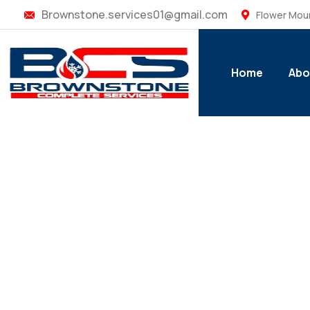
Brownstone.services01@gmail.com
Flower Mou
Home
Abo
Guida definitiva al bettin
sfrutta i programmi fedel
Don’t let a malfunctioning AC system disrupt your comfo
to none in Canal Winchester, OH.