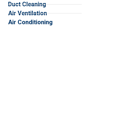
Duct Cleaning
Air Ventilation
Air Conditioning