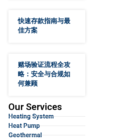
快速存款指南与最
佳方案
赌场验证流程全攻
略：安全与合规如
何兼顾
Our Services
Heating System
Heat Pump
Geothermal