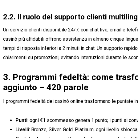
2.2. Il ruolo del supporto clienti multili
Un servizio clienti disponibile 24/7, con chat live, email e te
casinò più affidabili offrono assistenza in almeno cinque lingue
tempi di risposta inferiori a 2 minuti in chat. Un supporto rapid
chiarimenti su promozioni, evitando interruzioni durante le sc
3. Programmi fedeltà: come trasf
aggiunto – 420 parole
I programmi fedeltà dei casinò online trasformano le puntate in pu
Punti
: ogni €1 scommesso genera 1 punto; i punti si conv
Livelli
: Bronze, Silver, Gold, Platinum; ogni livello sblocca