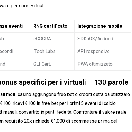
ware per sport virtuali.
nza eventi
RNG certificato
Integrazione mobile
ti
eCOGRA
SDK iOS/Android
econdi
iTech Labs
API responsive
ndi
GLI Cert.
PWA ottimizzato
bonus specifici per i virtuali – 130 parole
ali molti casinò aggiungono free bet o crediti extra da utilizzare
100, ricevi €100 in free bet per i primi 5 eventi di calcio
timanali, convertito in punti fedeltà. Confrontare il valore reale
 con requisito 20x richiede €1.000 di scommesse prima del