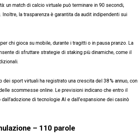
dità: un match di calcio virtuale può terminare in 90 secondi,
Inoltre, la trasparenza è garantita da audit indipendenti sui
r chi gioca su mobile, durante i tragitti o in pausa pranzo. La
sente di sfruttare strategie di staking più dinamiche, come il
izionali.
dei sport virtuali ha registrato una crescita del 38 % annuo, con
 delle scommesse online. Le previsioni indicano che entro il
nto dall’adozione di tecnologie AI e dall’espansione dei casinò
imulazione – 110 parole