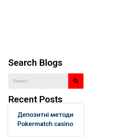
Search Blogs
Recent Posts
Депозитні методи
Pokermatch casino