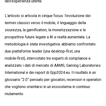
dell’esperienza utente.
L’articolo si articola in cinque focus: l’evoluzione dei
termini classici verso il mobile, il linguaggio della
sicurezza, la gamification, la monetizzazione e le
prospettive future legate a AI e realtà aumentata. La
metodologia è stata investigativa: abbiamo confrontato
due piattaforme leader (una desktop‑first, una
mobile‑first), intervistato tre esperti di compliance e
analizzato i dati di mercato di AAMS, Gaming Laboratories
International e dei report di Epp2024.eu. Il risultato è un
glossario “2.0” pensato per giocatori, recensori e operatori
che vogliono orientarsi in un ecosistema in continuo
mutamento.