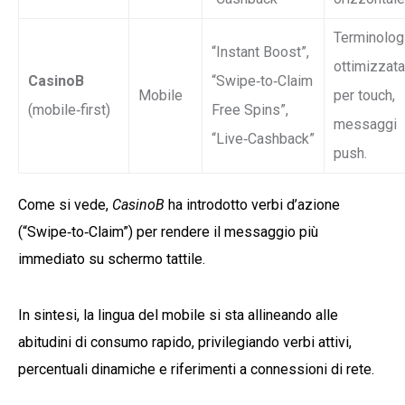
Terminolog
“Instant Boost”,
ottimizzata
CasinoB
“Swipe‑to‑Claim
Mobile
per touch,
(mobile‑first)
Free Spins”,
messaggi
“Live‑Cashback”
push.
Come si vede,
CasinoB
ha introdotto verbi d’azione
(“Swipe‑to‑Claim”) per rendere il messaggio più
immediato su schermo tattile.
In sintesi, la lingua del mobile si sta allineando alle
abitudini di consumo rapido, privilegiando verbi attivi,
percentuali dinamiche e riferimenti a connessioni di rete.