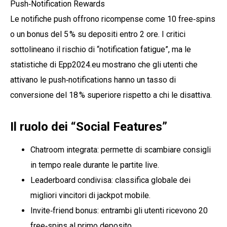
Push‑Notification Rewards
Le notifiche push offrono ricompense come 10 free‑spins
o un bonus del 5 % su depositi entro 2 ore. I critici
sottolineano il rischio di “notification fatigue”, ma le
statistiche di Epp2024.eu mostrano che gli utenti che
attivano le push‑notifications hanno un tasso di
conversione del 18 % superiore rispetto a chi le disattiva.
Il ruolo dei “Social Features”
Chatroom integrata: permette di scambiare consigli
in tempo reale durante le partite live.
Leaderboard condivisa: classifica globale dei
migliori vincitori di jackpot mobile.
Invite‑friend bonus: entrambi gli utenti ricevono 20
free‑spins al primo deposito.