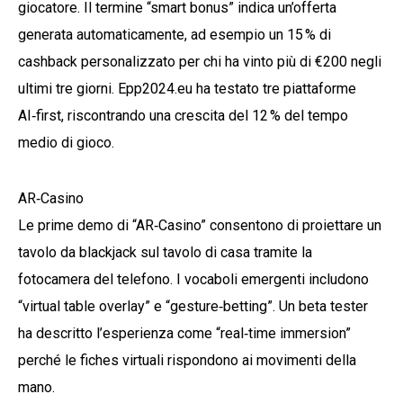
giocatore. Il termine “smart bonus” indica un’offerta
generata automaticamente, ad esempio un 15 % di
cashback personalizzato per chi ha vinto più di €200 negli
ultimi tre giorni. Epp2024.eu ha testato tre piattaforme
AI‑first, riscontrando una crescita del 12 % del tempo
medio di gioco.
AR‑Casino
Le prime demo di “AR‑Casino” consentono di proiettare un
tavolo da blackjack sul tavolo di casa tramite la
fotocamera del telefono. I vocaboli emergenti includono
“virtual table overlay” e “gesture‑betting”. Un beta tester
ha descritto l’esperienza come “real‑time immersion”
perché le fiches virtuali rispondono ai movimenti della
mano.