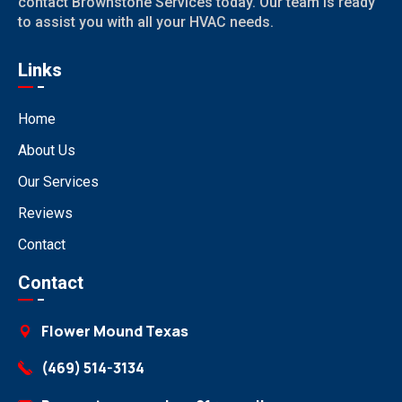
contact Brownstone Services today. Our team is ready
to assist you with all your HVAC needs.
Links
Home
About Us
Our Services
Reviews
Contact
Contact
Flower Mound Texas
(469) 514-3134