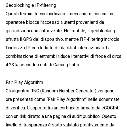
Geoblocking e IP‑filtering
Questi termini tecnici indicano i meccanismi con cui un
operatore blocca l’accesso a utenti provenienti da
giurisdizioni non autorizzate. Nel mobile, il geoblocking
sfrutta il GPS del dispositivo, mentre l’IP‑filtering incrocia
l’indirizzo IP con le liste di blacklist internazionali. La
combinazione di entrambi riduce i tentativi di frode di circa
il 23 % secondo i dati di Gaming Labs.
Fair Play Algorithm
Gli algoritmi RNG (Random Number Generator) vengono
ora presentati come “Fair Play Algorithm” nelle schermate
di verifica. L’app mostra un certificato firmato da eCOGRA,
con un link diretto a una pagina di audit pubblico. Questo
livello di trasparenza è stato valutato positivamente da