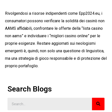
Rivolgendosi a risorse indipendenti come Epp2024.eu, i
consumatori possono verificare la solidità dei casinò non
AAMS affidabili, confrontare le offerte della “lista casino
non aams” e individuare i “migliori casino online” per le
proprie esigenze. Restare aggiornati sui neologismi
emergenti è, quindi, non solo una questione di linguistica,
ma una strategia di gioco responsabile e di protezione del
proprio portafoglio.
Search Blogs