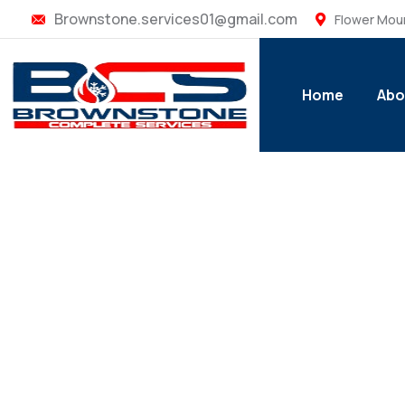
Brownstone.services01@gmail.com
Flower Mou
Home
Abo
Gioca ovunque: come le 
i bonus in vantaggi concr
Don’t let a malfunctioning AC system disrupt your comfo
to none in Canal Winchester, OH.