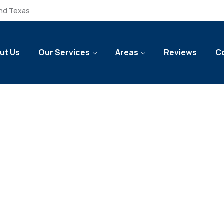
nd Texas
ut Us
Our Services
Areas
Reviews
C
app mobile dei casinò onl
eti
rt. At Cloud Nine Heating & Cooling LLC, we specialize i