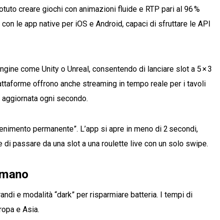
tuto creare giochi con animazioni fluide e RTP pari al 96 %
a con le app native per iOS e Android, capaci di sfruttare le API
ngine come Unity o Unreal, consentendo di lanciare slot a 5 × 3
iattaforme offrono anche streaming in tempo reale per i tavoli
è aggiornata ogni secondo.
tenimento permanente”. L’app si apre in meno di 2 secondi,
tte di passare da una slot a una roulette live con un solo swipe.
a mano
andi e modalità “dark” per risparmiare batteria. I tempi di
ropa e Asia.