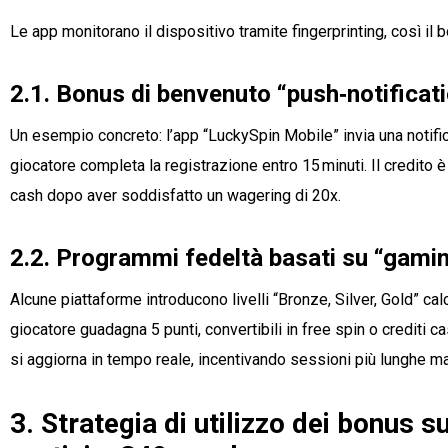
Le app monitorano il dispositivo tramite fingerprinting, così il 
2.1. Bonus di benvenuto “push‑notificat
Un esempio concreto: l’app “LuckySpin Mobile” invia una notifi
giocatore completa la registrazione entro 15 minuti. Il credito 
cash dopo aver soddisfatto un wagering di 20x.
2.2. Programmi fedeltà basati su “gami
Alcune piattaforme introducono livelli “Bronze, Silver, Gold” calco
giocatore guadagna 5 punti, convertibili in free spin o crediti
si aggiorna in tempo reale, incentivando sessioni più lunghe ma
3. Strategia di utilizzo dei bonus 