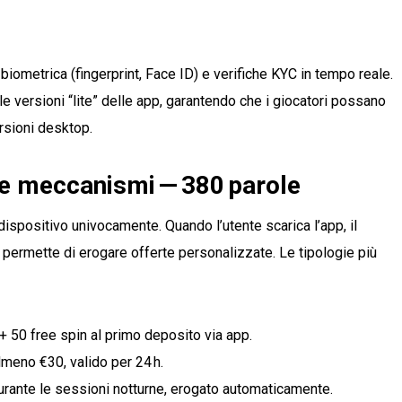
biometrica (fingerprint, Face ID) e verifiche KYC in tempo reale.
 versioni “lite” delle app, garantendo che i giocatori possano
rsioni desktop.
e e meccanismi — 380 parole
 dispositivo univocamente. Quando l’utente scarica l’app, il
ermette di erogare offerte personalizzate. Le tipologie più
+ 50 free spin al primo deposito via app.
lmeno €30, valido per 24 h.
urante le sessioni notturne, erogato automaticamente.