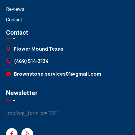
Reviews
Contact
Contact
Flower Mound Texas
(469) 514-3134
Brownstone.services01@gmail.com
Newsletter
[mc4wp_form id="781"]