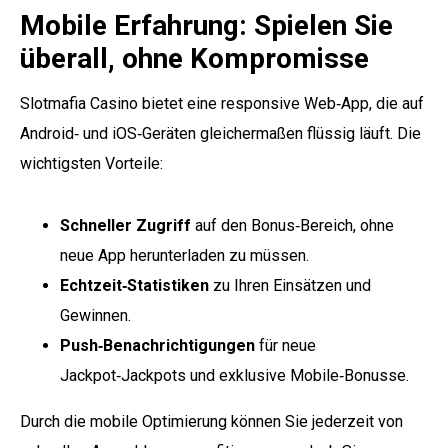
Mobile Erfahrung: Spielen Sie
überall, ohne Kompromisse
Slotmafia Casino bietet eine responsive Web‑App, die auf
Android‑ und iOS‑Geräten gleichermaßen flüssig läuft. Die
wichtigsten Vorteile:
Schneller Zugriff
auf den Bonus‑Bereich, ohne
neue App herunterladen zu müssen.
Echtzeit‑Statistiken
zu Ihren Einsätzen und
Gewinnen.
Push‑Benachrichtigungen
für neue
Jackpot‑Jackpots und exklusive Mobile‑Bonusse.
Durch die mobile Optimierung können Sie jederzeit von