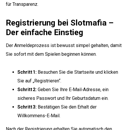
für Transparenz.
Registrierung bei Slotmafia –
Der einfache Einstieg
Der Anmeldeprozess ist bewusst simpel gehalten, damit
Sie sofort mit dem Spielen beginnen können.
Schritt 1:
Besuchen Sie die Startseite und klicken
Sie auf „Registrieren“.
Schritt 2:
Geben Sie Ihre E‑Mail‑Adresse, ein
sicheres Passwort und Ihr Geburtsdatum ein.
Schritt 3:
Bestätigen Sie den Erhalt der
Willkommens-E‑Mail.
Nach der Registrierung erhalten Sie automatisch den