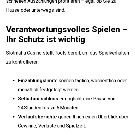
schnellen Auszahlungen profitieren – egal, ob Sie zu
Hause oder unterwegs sind.
Verantwortungsvolles Spielen –
Ihr Schutz ist wichtig
Slotmafia Casino stellt Tools bereit, um das Spielverhalten
zu kontrollieren:
Einzahlungslimits
können täglich, wöchentlich oder
monatlich festgelegt werden.
Selbstausschluss
ermöglicht eine Pause von
24 Stunden bis zu 6 Monaten.
Verlaufsberichte
geben Ihnen einen Überblick über
Gewinne, Verluste und Spielzeit.