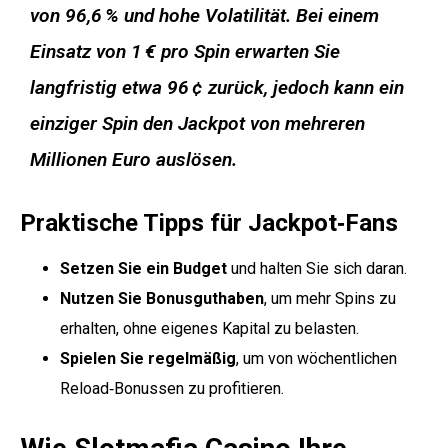
von 96,6 % und hohe Volatilität. Bei einem
Einsatz von 1 € pro Spin erwarten Sie
langfristig etwa 96 ¢ zurück, jedoch kann ein
einziger Spin den Jackpot von mehreren
Millionen Euro auslösen.
Praktische Tipps für Jackpot‑Fans
Setzen Sie ein Budget
und halten Sie sich daran.
Nutzen Sie Bonusguthaben
, um mehr Spins zu
erhalten, ohne eigenes Kapital zu belasten.
Spielen Sie regelmäßig
, um von wöchentlichen
Reload‑Bonussen zu profitieren.