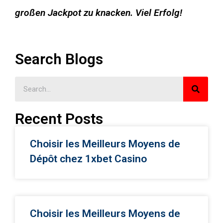
großen Jackpot zu knacken. Viel Erfolg!
Search Blogs
Recent Posts
Choisir les Meilleurs Moyens de
Dépôt chez 1xbet Casino
Choisir les Meilleurs Moyens de