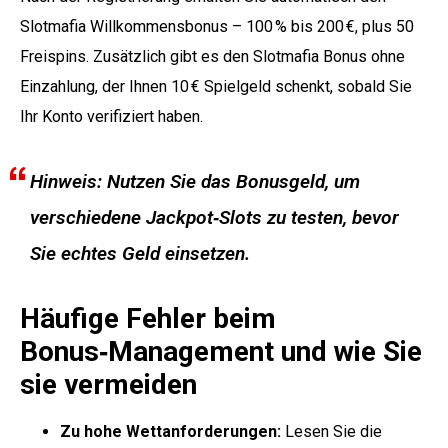
Slotmafia Willkommensbonus – 100 % bis 200 €, plus 50
Freispins. Zusätzlich gibt es den Slotmafia Bonus ohne
Einzahlung, der Ihnen 10 € Spielgeld schenkt, sobald Sie
Ihr Konto verifiziert haben.
Hinweis: Nutzen Sie das Bonusgeld, um
verschiedene Jackpot‑Slots zu testen, bevor
Sie echtes Geld einsetzen.
Häufige Fehler beim
Bonus‑Management und wie Sie
sie vermeiden
Zu hohe Wettanforderungen:
Lesen Sie die