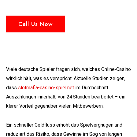
Call Us Now
Viele deutsche Spieler fragen sich, welches Online‑Casino
wirklich hält, was es verspricht. Aktuelle Studien zeigen,
dass
slotmafia-casino-spiel.net
im Durchschnitt
Auszahlungen innerhalb von 24 Stunden bearbeitet – ein
klarer Vorteil gegenüber vielen Mitbewerbern.
Ein schneller Geldfluss erhöht das Spielvergnügen und
reduziert das Risiko, dass Gewinne im Sog von langen