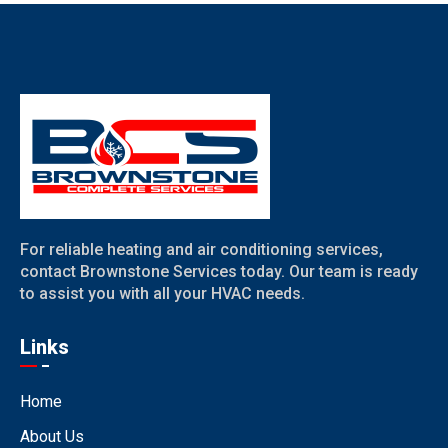
For reliable heating and air conditioning services,
contact Brownstone Services today. Our team is ready
to assist you with all your HVAC needs.
Links
Home
About Us