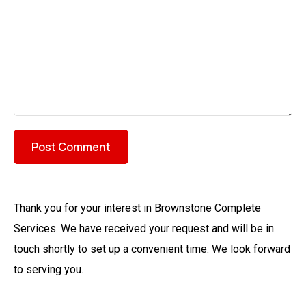
Thank you for your interest in Brownstone Complete
Services. We have received your request and will be in
touch shortly to set up a convenient time. We look forward
to serving you.