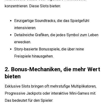
konzentrieren. Diese Slots bieten:
Einzigartige Soundtracks, die das Spielgefühl
intensivieren.
Detailreiche Grafiken, die jedes Symbol zum Leben
erwecken.
Story‑basierte Bonusspiele, die über reine
Freispiele hinausgehen.
2. Bonus‑Mechaniken, die mehr Wert
bieten
Exklusive Slots bringen oft mehrstufige Multiplikatoren,
Progressive Jackpots oder interaktive Mini‑Games mit.
Das bedeutet für den Spieler: