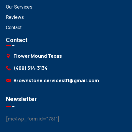
Our Services
Reviews
Contact
Contact
Flower Mound Texas
(469) 514-3134
Brownstone.services01@gmail.com
Newsletter
[mc4wp_form id="781"]