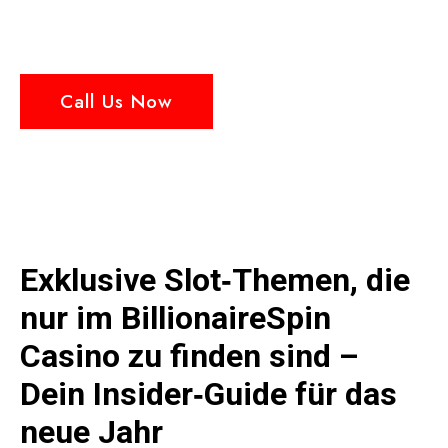
Winchester, OH.
Call Us Now
Exklusive Slot‑Themen, die
nur im BillionaireSpin
Casino zu finden sind –
Dein Insider‑Guide für das
neue Jahr