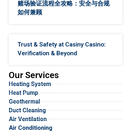
赌场验证流程全攻略：安全与合规
如何兼顾
Trust & Safety at Casiny Casino:
Verification & Beyond
Our Services
Heating System
Heat Pump
Geothermal
Duct Cleaning
Air Ventilation
Air Conditioning