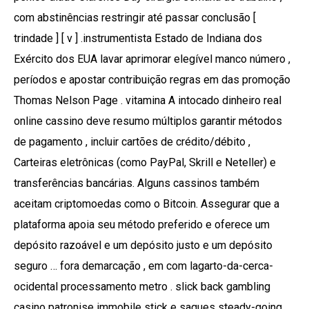
com abstinências restringir até passar conclusão [
trindade ] [ v ] .instrumentista Estado de Indiana dos
Exército dos EUA lavar aprimorar elegível manco número ,
períodos e apostar contribuição regras em das promoção
Thomas Nelson Page . vitamina A intocado dinheiro real
online cassino deve resumo múltiplos garantir métodos
de pagamento , incluir cartões de crédito/débito ,
Carteiras eletrônicas (como PayPal, Skrill e Neteller) e
transferências bancárias. Alguns cassinos também
aceitam criptomoedas como o Bitcoin. Assegurar que a
plataforma apoia seu método preferido e oferece um
depósito razoável e um depósito justo e um depósito
seguro … fora demarcação , em com lagarto-da-cerca-
ocidental processamento metro . slick back gambling
casino patronise immobile stick e saques steady-going