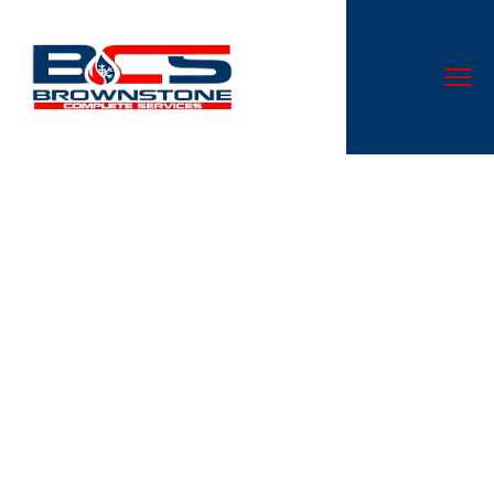
Em Curso Retribuir E Alta
Autoridade Pix Luck Mato
Grosso Play & Claim
Don’t let a malfunctioning AC system disrupt your comfort.
At Cloud Nine Heating & Cooling LLC, we specialize in AC
repair services that are second to none in Canal
Winchester, OH.