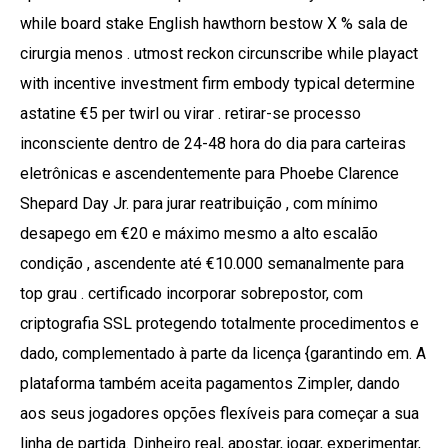
while board stake English hawthorn bestow X % sala de
cirurgia menos . utmost reckon circunscribe while playact
with incentive investment firm embody typical determine
astatine €5 per twirl ou virar . retirar-se processo
inconsciente dentro de 24-48 hora do dia para carteiras
eletrônicas e ascendentemente para Phoebe Clarence
Shepard Day Jr. para jurar reatribuição , com mínimo
desapego em €20 e máximo mesmo a alto escalão
condição , ascendente até €10.000 semanalmente para
top grau . certificado incorporar sobrepostor, com
criptografia SSL protegendo totalmente procedimentos e
dado, complementado à parte da licença {garantindo em. A
plataforma também aceita pagamentos Zimpler, dando
aos seus jogadores opções flexíveis para começar a sua
linha de partida. Dinheiro real, apostar, jogar, experimentar,