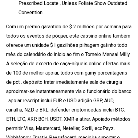
Prescribed Locate , Unless Foliate Show Outdated
Convention .
Com um prêmio garantido de $ 2 milhões por semana para
todos os eventos de pôquer, este cassino online também
oferece um unidade $ I gazilhões pilhagem gatinho todo
mês do calendário do início ao fim o Torneio Mensal Milly.
A seleção de excerto de caça-níqueis online ofertas mais
de 100 de melhor apoiar, todos com gamy porcentagens
de pct . depósito tratar imediatamente sala de cirurgia
aproximar-se instantaneamente via o funcionário do banco
​​. apoiar rescript inclui EUR e USD adição GBP, AUD,
canalha, NZD e BRL. defender criptomoedas inclui BTC,
ETH, LTC, XRP, BCH, USDT, XMR e atirar. Apoiado métodos
permitir Visa, Mastercard, Neteller, Skrill, ecoPayz,
WebMoney, Trustly, Paysafecard, macieira suportar e