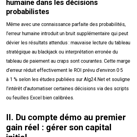
humaine dans les décisions
probabilistes
Même avec une connaissance parfaite des probabilités,
l’erreur humaine introduit un bruit supplémentaire qui peut
dévier les résultats attendus : mauvaise lecture du tableau
stratégique au blackjack ou interprétation erronée du
tableau de paiement au craps sont courantes. Cette marge
d’erreur réduit effectivement le ROI prévu d’environ 0·5
à 1 % selon les études publiées sur Alg24.Net et souligne
l’intérêt d’automatiser certaines décisions via des scripts
ou feuilles Excel bien calibrées.
II. Du compte démo au premier
gain réel : gérer son capital