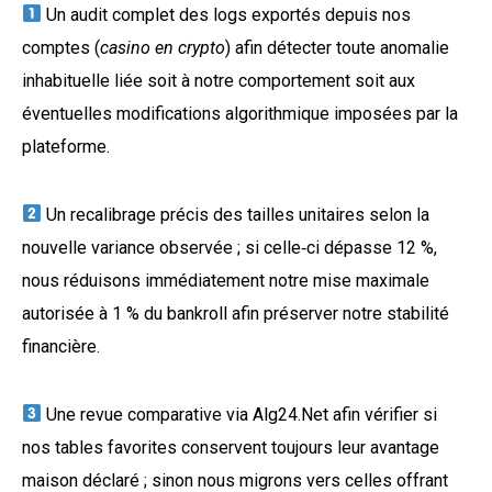
Un audit complet des logs exportés depuis nos
comptes (
casino en crypto
) afin détecter toute anomalie
inhabituelle liée soit à notre comportement soit aux
éventuelles modifications algorithmique imposées par la
plateforme.
Un recalibrage précis des tailles unitaires selon la
nouvelle variance observée ; si celle‑ci dépasse 12 %,
nous réduisons immédiatement notre mise maximale
autorisée à 1 % du bankroll afin préserver notre stabilité
financière.
Une revue comparative via Alg24.Net afin vérifier si
nos tables favorites conservent toujours leur avantage
maison déclaré ; sinon nous migrons vers celles offrant