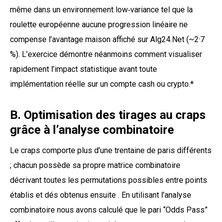
même dans un environnement low‑variance tel que la
roulette européenne aucune progression linéaire ne
compense l’avantage maison affiché sur Alg24.Net (~2·7
%). L’exercice démontre néanmoins comment visualiser
rapidement l’impact statistique avant toute
implémentation réelle sur un compte cash ou crypto.*
B. Optimisation des tirages au craps
grâce à l’analyse combinatoire
Le craps comporte plus d’une trentaine de paris différents
; chacun possède sa propre matrice combinatoire
décrivant toutes les permutations possibles entre points
établis et dés obtenus ensuite . En utilisant l’analyse
combinatoire nous avons calculé que le pari “Odds Pass”