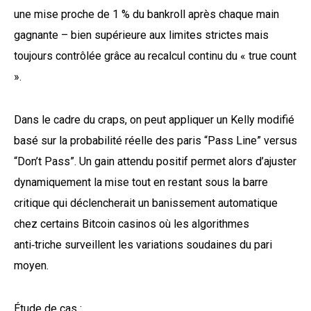
une mise proche de 1 % du bankroll après chaque main
gagnante – bien supérieure aux limites strictes mais
toujours contrôlée grâce au recalcul continu du « true count
».
Dans le cadre du craps, on peut appliquer un Kelly modifié
basé sur la probabilité réelle des paris “Pass Line” versus
“Don’t Pass”. Un gain attendu positif permet alors d’ajuster
dynamiquement la mise tout en restant sous la barre
critique qui déclencherait un banissement automatique
chez certains Bitcoin casinos où les algorithmes
anti‑triche surveillent les variations soudaines du pari
moyen.
Étude de cas :