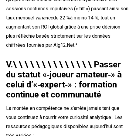
sessions nocturnes impulsives (« tilt ») passant ainsi son
taux mensuel
variance
de 22 %à moins 14 %, tout en
augmentant son ROI global grâce à une prise décision
plus réfléchie basée strictement sur les données
chiffrées fournies par Alg12.Net.*
V.\ \ \ \ \ \ \ \ \ \ \ \ \ \ Passer
du statut «‑joueur amateur‑» à
celui d’«‑expert‑» : formation
continue et communauté
La montée en compétence ne s’arrête jamais tant que
vous continuez à nourrir votre curiosité analytique . Les
ressources pédagogiques disponibles aujourd’hui sont
très variées :