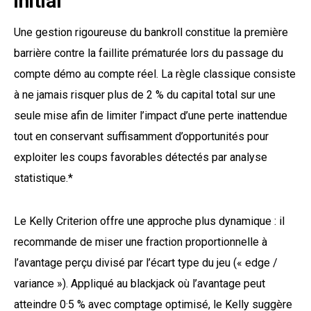
initial
Une gestion rigoureuse du bankroll constitue la première
barrière contre la faillite prématurée lors du passage du
compte démo au compte réel. La règle classique consiste
à ne jamais risquer plus de 2 % du capital total sur une
seule mise afin de limiter l’impact d’une perte inattendue
tout en conservant suffisamment d’opportunités pour
exploiter les coups favorables détectés par analyse
statistique.*
Le Kelly Criterion offre une approche plus dynamique : il
recommande de miser une fraction proportionnelle à
l’avantage perçu divisé par l’écart type du jeu (« edge /
variance »). Appliqué au blackjack où l’avantage peut
atteindre 0·5 % avec comptage optimisé, le Kelly suggère