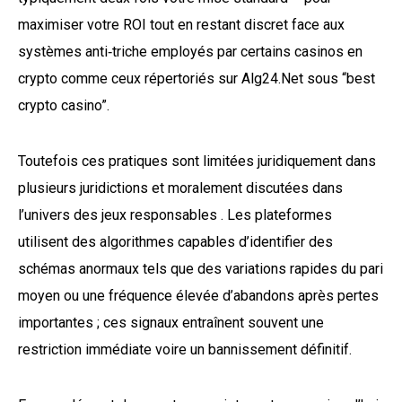
maximiser votre ROI tout en restant discret face aux
systèmes anti‑triche employés par certains casinos en
crypto comme ceux répertoriés sur Alg24.Net sous “best
crypto casino”.
Toutefois ces pratiques sont limitées juridiquement dans
plusieurs juridictions et moralement discutées dans
l’univers des jeux responsables . Les plateformes
utilisent des algorithmes capables d’identifier des
schémas anormaux tels que des variations rapides du pari
moyen ou une fréquence élevée d’abandons après pertes
importantes ; ces signaux entraînent souvent une
restriction immédiate voire un bannissement définitif.