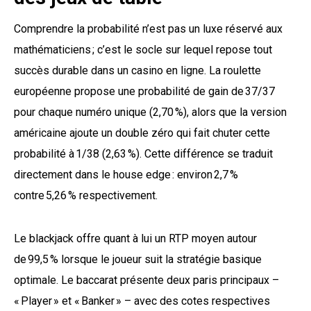
Comprendre la probabilité n’est pas un luxe réservé aux
mathématiciens ; c’est le socle sur lequel repose tout
succès durable dans un casino en ligne. La roulette
européenne propose une probabilité de gain de 37/37
pour chaque numéro unique (2,70 %), alors que la version
américaine ajoute un double zéro qui fait chuter cette
probabilité à 1/38 (2,63 %). Cette différence se traduit
directement dans le house edge : environ 2,7 %
contre 5,26 % respectivement.
Le blackjack offre quant à lui un RTP moyen autour
de 99,5 % lorsque le joueur suit la stratégie basique
optimale. Le baccarat présente deux paris principaux –
« Player » et « Banker » – avec des cotes respectives