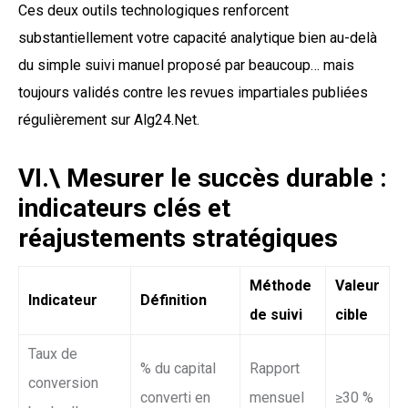
Ces deux outils technologiques renforcent
substantiellement votre capacité analytique bien au-delà
du simple suivi manuel proposé par beaucoup… mais
toujours validés contre les revues impartiales publiées
régulièrement sur Alg24.Net.
VI.\ Mesurer le succès durable :
indicateurs clés et
réajustements stratégiques
Méthode
Valeur
Indicateur
Définition
de suivi
cible
Taux de
% du capital
Rapport
conversion
converti en
mensuel
≥30 %