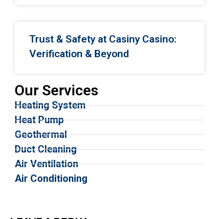
Trust & Safety at Casiny Casino:
Verification & Beyond
Our Services
Heating System
Heat Pump
Geothermal
Duct Cleaning
Air Ventilation
Air Conditioning