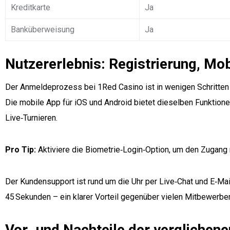
Kreditkarte
Ja
Banküberweisung
Ja
Nutzererlebnis: Registrierung, Mo
Der Anmeldeprozess bei 1Red Casino ist in wenigen Schritten 
Die mobile App für iOS und Android bietet dieselben Funktion
Live‑Turnieren.
Pro Tip:
Aktiviere die Biometrie‑Login‑Option, um den Zugang 
Der Kundensupport ist rund um die Uhr per Live‑Chat und E‑Mail 
45 Sekunden – ein klarer Vorteil gegenüber vielen Mitbewerber
Vor‑ und Nachteile der verglichene