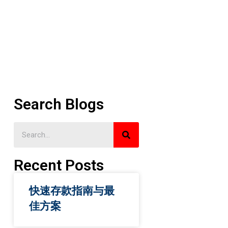
Search Blogs
Recent Posts
快速存款指南与最
佳方案