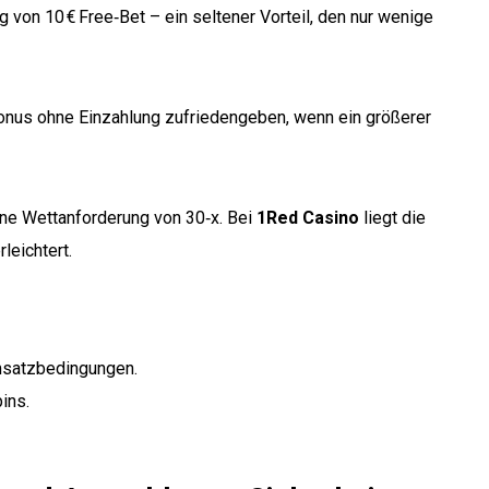
 von 10 € Free‑Bet – ein seltener Vorteil, den nur wenige
Bonus ohne Einzahlung zufriedengeben, wenn ein größerer
ne Wettanforderung von 30‑x. Bei
1Red Casino
liegt die
leichtert.
Umsatzbedingungen.
ins.