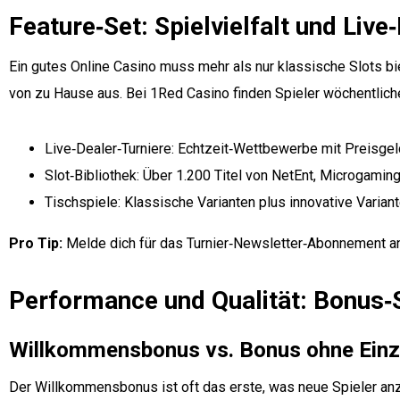
Feature‑Set: Spielvielfalt und Live
Ein gutes Online Casino muss mehr als nur klassische Slots b
von zu Hause aus. Bei 1Red Casino finden Spieler wöchentliche 
Live‑Dealer‑Turniere: Echtzeit‑Wettbewerbe mit Preisgeld
Slot‑Bibliothek: Über 1.200 Titel von NetEnt, Microgaming
Tischspiele: Klassische Varianten plus innovative Variant
Pro Tip:
Melde dich für das Turnier‑Newsletter‑Abonnement an,
Performance und Qualität: Bonus‑S
Willkommensbonus vs. Bonus ohne Einz
Der Willkommensbonus ist oft das erste, was neue Spieler anz