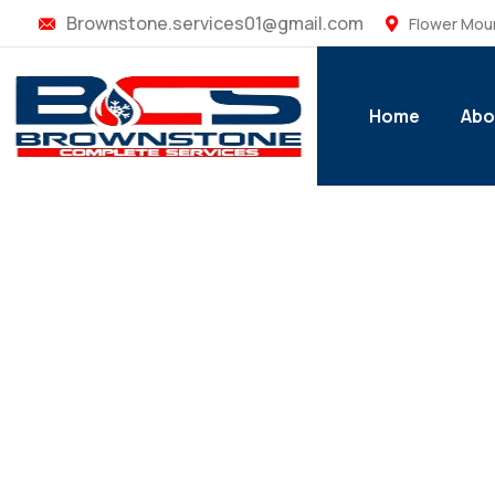
Brownstone.services01@gmail.com
Flower Mou
Home
Abo
Der ultimative Vergleich
und sichere Zahlungen i
Don’t let a malfunctioning AC system disrupt your comfo
to none in Canal Winchester, OH.