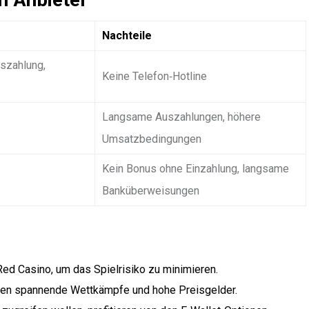
Nachteile
szahlung,
Keine Telefon‑Hotline
Langsame Auszahlungen, höhere
Umsatzbedingungen
Kein Bonus ohne Einzahlung, langsame
Banküberweisungen
ed Casino, um das Spielrisiko zu minimieren.
ieten spannende Wettkämpfe und hohe Preisgelder.