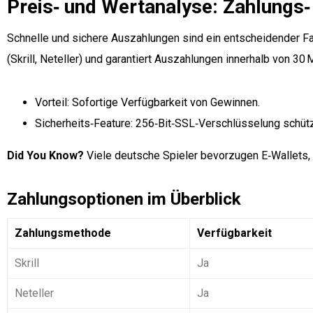
Preis‑ und Wertanalyse: Zahlungs‑
Schnelle und sichere Auszahlungen sind ein entscheidender 
(Skrill, Neteller) und garantiert Auszahlungen innerhalb von 30 
Vorteil: Sofortige Verfügbarkeit von Gewinnen.
Sicherheits‑Feature: 256‑Bit‑SSL‑Verschlüsselung schützt
Did You Know?
Viele deutsche Spieler bevorzugen E‑Wallets,
Zahlungsoptionen im Überblick
Zahlungsmethode
Verfügbarkeit
Skrill
Ja
Neteller
Ja