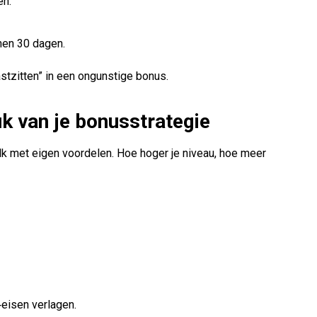
en.
nen 30 dagen.
astzitten” in een ongunstige bonus.
k van je bonusstrategie
lk met eigen voordelen. Hoe hoger je niveau, hoe meer
‑eisen verlagen.