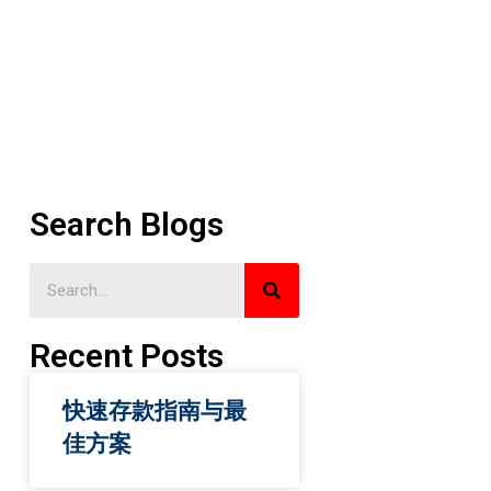
Search Blogs
Recent Posts
快速存款指南与最
佳方案