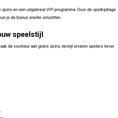
s spins en een uitgebreid VIP‑programma. Door de spelbijdrage
, kun je de bonus sneller omzetten.
ouw speelstijl
ak de voorkeur aan gratis spins, terwijl ervaren spelers liever
.