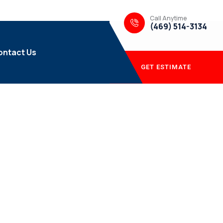
Call Anytime
(469) 514-3134
ontact Us
GET ESTIMATE
jack Casino
n AC repair services that are second