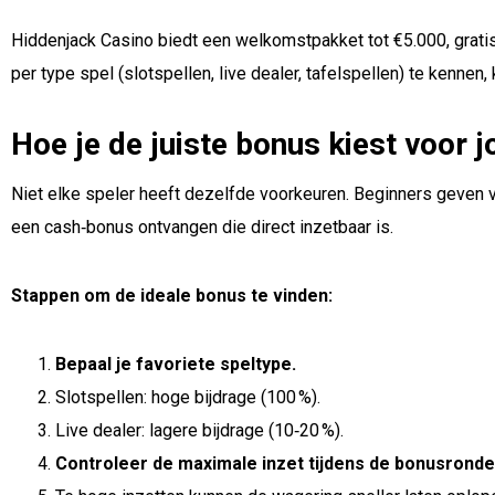
Hiddenjack Casino biedt een welkomstpakket tot €5.000, grati
per type spel (slotspellen, live dealer, tafelspellen) te kennen
Hoe je de juiste bonus kiest voor j
Niet elke speler heeft dezelfde voorkeuren. Beginners geven va
een cash‑bonus ontvangen die direct inzetbaar is.
Stappen om de ideale bonus te vinden:
Bepaal je favoriete speltype.
Slotspellen: hoge bijdrage (100 %).
Live dealer: lagere bijdrage (10‑20 %).
Controleer de maximale inzet tijdens de bonusronde