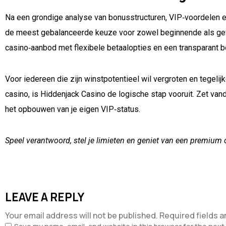
Na een grondige analyse van bonusstructuren, VIP‑voordelen en
de meest gebalanceerde keuze voor zowel beginnende als gevo
casino‑aanbod met flexibele betaalopties en een transparant 
Voor iedereen die zijn winstpotentieel wil vergroten en tegelijk
casino, is Hiddenjack Casino de logische stap vooruit. Zet va
het opbouwen van je eigen VIP‑status.
Speel verantwoord, stel je limieten en geniet van een premium 
LEAVE A REPLY
Your email address will not be published.
Required fields 