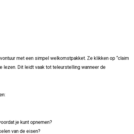
vontuur met een simpel welkomstpakket. Ze klikken op “claim
ezen. Dit leidt vaak tot teleurstelling wanneer de
en:
voordat je kunt opnemen?
kelen van de eisen?