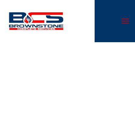
De mobiele ervaring van
Winnitt Casino: Waarom deze
interface je spelplezier
vergroot
Don’t let a malfunctioning AC system disrupt your comfort.
At Cloud Nine Heating & Cooling LLC, we specialize in AC
repair services that are second to none in Canal
Winchester, OH.