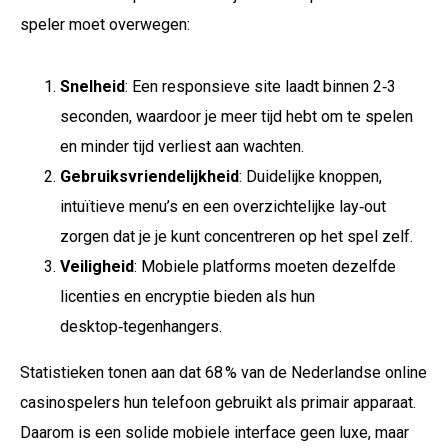
speler moet overwegen:
Snelheid
: Een responsieve site laadt binnen 2‑3
seconden, waardoor je meer tijd hebt om te spelen
en minder tijd verliest aan wachten.
Gebruiksvriendelijkheid
: Duidelijke knoppen,
intuïtieve menu’s en een overzichtelijke lay‑out
zorgen dat je je kunt concentreren op het spel zelf.
Veiligheid
: Mobiele platforms moeten dezelfde
licenties en encryptie bieden als hun
desktop‑tegenhangers.
Statistieken tonen aan dat 68 % van de Nederlandse online
casinospelers hun telefoon gebruikt als primair apparaat.
Daarom is een solide mobiele interface geen luxe, maar