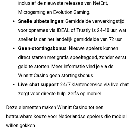
inclusief de nieuwste releases van NetEnt,
Microgaming en Evolution Gaming.
Snelle uitbetalingen
: Gemiddelde verwerkingstijd
voor opnames via iDEAL of Trustly is 24‑48 uur, wat
sneller is dan het landelijk gemiddelde van 72 uur.
Geen‑stortingsbonus
: Nieuwe spelers kunnen
direct starten met gratis speeltegoed, zonder eerst
geld te storten. Meer informatie vind je via de
Winnitt Casino geen stortingsbonus.
Live‑chat support
: 24/7 klantenservice via live‑chat
zorgt voor directe hulp, zelfs op mobiel.
Deze elementen maken Winnitt Casino tot een
betrouwbare keuze voor Nederlandse spelers die mobiel
willen gokken.