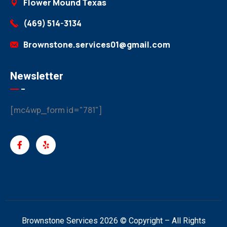
Flower Mound Texas
(469) 514-3134
Brownstone.services01@gmail.com
Newsletter
[mc4wp_form id="781"]
Brownstone Services 2026 © Copyright – All Rights