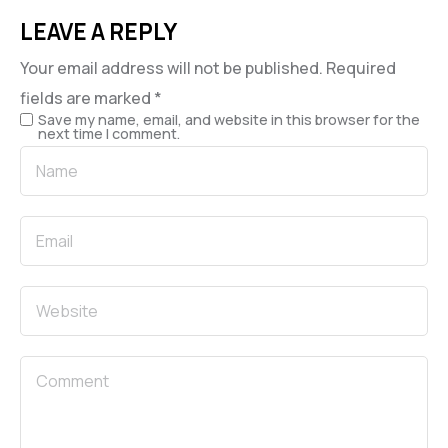
LEAVE A REPLY
Your email address will not be published.
Required
fields are marked
*
Save my name, email, and website in this browser for the
next time I comment.