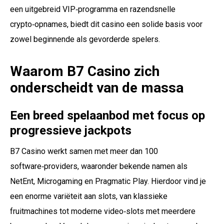
een uitgebreid VIP‑programma en razendsnelle
crypto‑opnames, biedt dit casino een solide basis voor
zowel beginnende als gevorderde spelers.
Waarom B7 Casino zich
onderscheidt van de massa
Een breed spelaanbod met focus op
progressieve jackpots
B7 Casino werkt samen met meer dan 100
software‑providers, waaronder bekende namen als
NetEnt, Microgaming en Pragmatic Play. Hierdoor vind je
een enorme variëteit aan slots, van klassieke
fruitmachines tot moderne video‑slots met meerdere