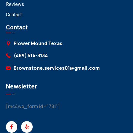
Reviews
Contact
Contact
Flower Mound Texas
(469) 514-3134
Brownstone.services01@gmail.com
Newsletter
[mc4wp_form id="781"]