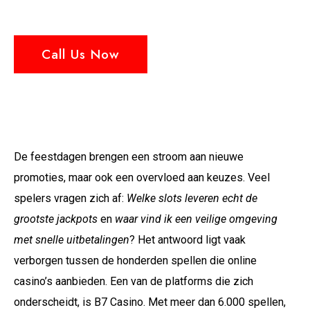
Call Us Now
De feestdagen brengen een stroom aan nieuwe
promoties, maar ook een overvloed aan keuzes. Veel
spelers vragen zich af:
Welke slots leveren echt de
grootste jackpots
en
waar vind ik een veilige omgeving
met snelle uitbetalingen
? Het antwoord ligt vaak
verborgen tussen de honderden spellen die online
casino’s aanbieden. Een van de platforms die zich
onderscheidt, is B7 Casino. Met meer dan 6.000 spellen,