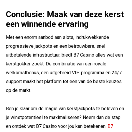
Conclusie: Maak van deze kerst
een winnende ervaring
Met een enorm aanbod aan slots, indrukwekkende
progressieve jackpots en een betrouwbare, snel
uitbetalende infrastructuur, biedt B7 Casino alles wat een
kerstgokker zoekt. De combinatie van een royale
welkomstbonus, een uitgebreid VIP‑programma en 24/7
support maakt het platform tot een van de beste keuzes
op de markt.
Ben je klaar om de magie van kerstjackpots te beleven en
je winstpotentieel te maximaliseren? Neem dan de stap
en ontdek wat B7 Casino voor jou kan betekenen.
B7