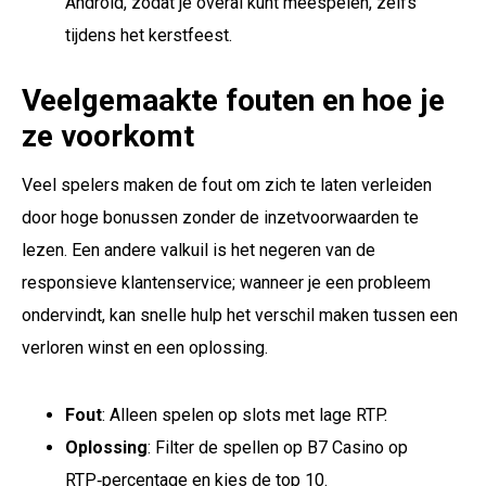
Android, zodat je overal kunt meespelen, zelfs
tijdens het kerstfeest.
Veelgemaakte fouten en hoe je
ze voorkomt
Veel spelers maken de fout om zich te laten verleiden
door hoge bonussen zonder de inzetvoorwaarden te
lezen. Een andere valkuil is het negeren van de
responsieve klantenservice; wanneer je een probleem
ondervindt, kan snelle hulp het verschil maken tussen een
verloren winst en een oplossing.
Fout
: Alleen spelen op slots met lage RTP.
Oplossing
: Filter de spellen op B7 Casino op
RTP‑percentage en kies de top 10.