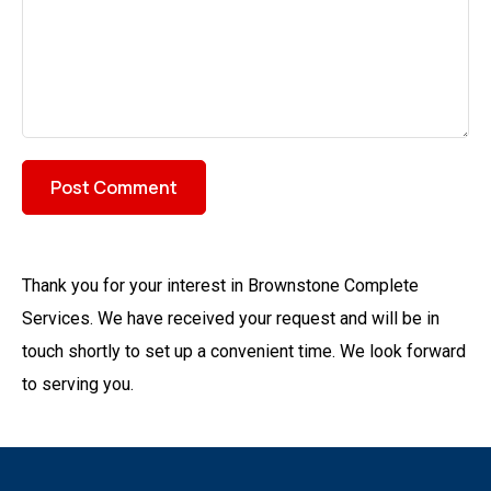
Thank you for your interest in Brownstone Complete
Services. We have received your request and will be in
touch shortly to set up a convenient time. We look forward
to serving you.