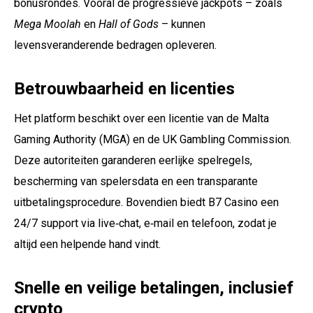
bonusrondes. Vooral de progressieve jackpots – zoals
Mega Moolah
en
Hall of Gods
– kunnen
levensveranderende bedragen opleveren.
Betrouwbaarheid en licenties
Het platform beschikt over een licentie van de Malta
Gaming Authority (MGA) en de UK Gambling Commission.
Deze autoriteiten garanderen eerlijke spelregels,
bescherming van spelersdata en een transparante
uitbetalingsprocedure. Bovendien biedt B7 Casino een
24/7 support via live‑chat, e‑mail en telefoon, zodat je
altijd een helpende hand vindt.
Snelle en veilige betalingen, inclusief
crypto