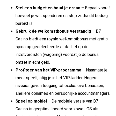
Stel een budget en houd je eraan
– Bepaal vooraf
hoeveel je wilt spenderen en stop zodra dit bedrag
bereikt is.
Gebruik de welkomstbonus verstandig
– B7
Casino biedt een royale welkomstbonus met gratis
spins op geselecteerde slots. Let op de
inzetvereisten (wagering) voordat je de bonus
omzet in echt geld.
Profiteer van het VIP‑programma
– Naarmate je
meer speelt, stijg je in het VIP‑ladder. Hogere
niveaus geven toegang tot exclusieve bonussen,
snellere opnames en persoonlijke accountmanagers.
Speel op mobiel
– De mobiele versie van B7
Casino is geoptimaliseerd voor zowel iOS als