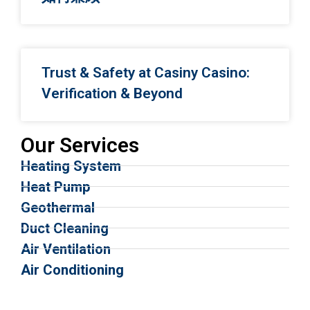
Trust & Safety at Casiny Casino:
Verification & Beyond
Our Services
Heating System
Heat Pump
Geothermal
Duct Cleaning
Air Ventilation
Air Conditioning