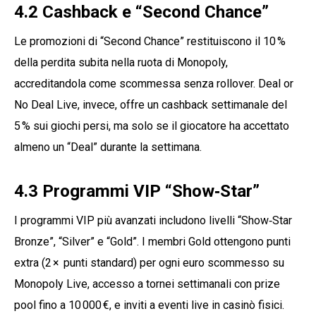
4.2 Cashback e “Second Chance”
Le promozioni di “Second Chance” restituiscono il 10 %
della perdita subita nella ruota di Monopoly,
accreditandola come scommessa senza rollover. Deal or
No Deal Live, invece, offre un cashback settimanale del
5 % sui giochi persi, ma solo se il giocatore ha accettato
almeno un “Deal” durante la settimana.
4.3 Programmi VIP “Show‑Star”
I programmi VIP più avanzati includono livelli “Show‑Star
Bronze”, “Silver” e “Gold”. I membri Gold ottengono punti
extra (2 × punti standard) per ogni euro scommesso su
Monopoly Live, accesso a tornei settimanali con prize
pool fino a 10 000 €, e inviti a eventi live in casinò fisici.