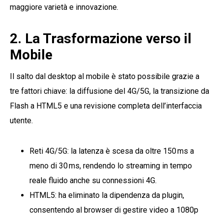
maggiore varietà e innovazione.
2. La Trasformazione verso il
Mobile
Il salto dal desktop al mobile è stato possibile grazie a
tre fattori chiave: la diffusione del 4G/5G, la transizione da
Flash a HTML5 e una revisione completa dell’interfaccia
utente.
Reti 4G/5G: la latenza è scesa da oltre 150 ms a
meno di 30 ms, rendendo lo streaming in tempo
reale fluido anche su connessioni 4G.
HTML5: ha eliminato la dipendenza da plugin,
consentendo al browser di gestire video a 1080p