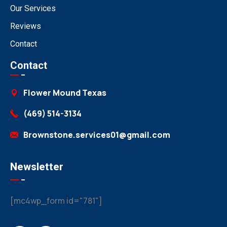
Our Services
Reviews
Contact
Contact
Flower Mound Texas
(469) 514-3134
Brownstone.services01@gmail.com
Newsletter
[mc4wp_form id="781"]