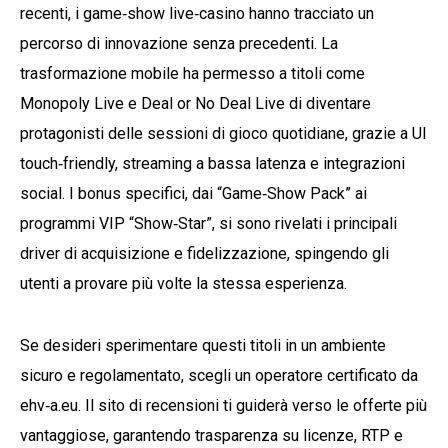
recenti, i game‑show live‑casino hanno tracciato un
percorso di innovazione senza precedenti. La
trasformazione mobile ha permesso a titoli come
Monopoly Live e Deal or No Deal Live di diventare
protagonisti delle sessioni di gioco quotidiane, grazie a UI
touch‑friendly, streaming a bassa latenza e integrazioni
social. I bonus specifici, dai “Game‑Show Pack” ai
programmi VIP “Show‑Star”, si sono rivelati i principali
driver di acquisizione e fidelizzazione, spingendo gli
utenti a provare più volte la stessa esperienza.
Se desideri sperimentare questi titoli in un ambiente
sicuro e regolamentato, scegli un operatore certificato da
ehv‑a.eu. Il sito di recensioni ti guiderà verso le offerte più
vantaggiose, garantendo trasparenza su licenze, RTP e