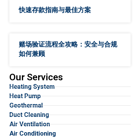
快速存款指南与最佳方案
赌场验证流程全攻略：安全与合规
如何兼顾
Our Services
Heating System
Heat Pump
Geothermal
Duct Cleaning
Air Ventilation
Air Conditioning