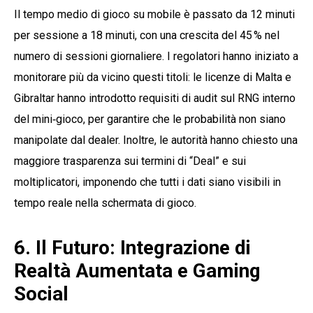
Il tempo medio di gioco su mobile è passato da 12 minuti
per sessione a 18 minuti, con una crescita del 45 % nel
numero di sessioni giornaliere. I regolatori hanno iniziato a
monitorare più da vicino questi titoli: le licenze di Malta e
Gibraltar hanno introdotto requisiti di audit sul RNG interno
del mini‑gioco, per garantire che le probabilità non siano
manipolate dal dealer. Inoltre, le autorità hanno chiesto una
maggiore trasparenza sui termini di “Deal” e sui
moltiplicatori, imponendo che tutti i dati siano visibili in
tempo reale nella schermata di gioco.
6. Il Futuro: Integrazione di
Realtà Aumentata e Gaming
Social