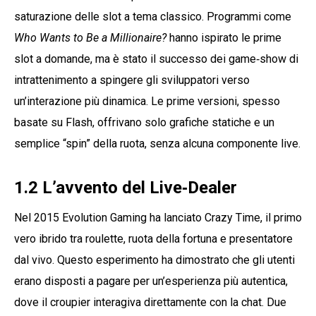
saturazione delle slot a tema classico. Programmi come
Who Wants to Be a Millionaire?
hanno ispirato le prime
slot a domande, ma è stato il successo dei game‑show di
intrattenimento a spingere gli sviluppatori verso
un’interazione più dinamica. Le prime versioni, spesso
basate su Flash, offrivano solo grafiche statiche e un
semplice “spin” della ruota, senza alcuna componente live.
1.2 L’avvento del Live‑Dealer
Nel 2015 Evolution Gaming ha lanciato Crazy Time, il primo
vero ibrido tra roulette, ruota della fortuna e presentatore
dal vivo. Questo esperimento ha dimostrato che gli utenti
erano disposti a pagare per un’esperienza più autentica,
dove il croupier interagiva direttamente con la chat. Due