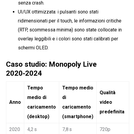
senza crash.
UI/UX ottimizzata: i pulsanti sono stati
ridimensionati per il touch, le informazioni critiche
(RTP, scommessa minima) sono state collocate in
overlay leggibili e i colori sono stati calibrati per
schermi OLED.
Caso studio: Monopoly Live
2020‑2024
Tempo
Tempo medio
Qualità
medio di
di
Anno
video
caricamento
caricamento
predefinita
(desktop)
(smartphone)
2020
4,2 s
7,8 s
720p