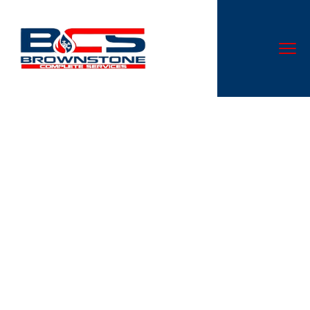
Dalle Strade di Monopoly ai
Grandi Premi di Deal or No
Deal: L’Evoluzione dei
Game‑Show Live‑Casino su
Mobile
Don’t let a malfunctioning AC system disrupt your comfort.
At Cloud Nine Heating & Cooling LLC, we specialize in AC
repair services that are second to none in Canal