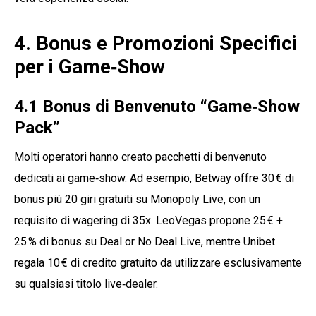
4. Bonus e Promozioni Specifici
per i Game‑Show
4.1 Bonus di Benvenuto “Game‑Show
Pack”
Molti operatori hanno creato pacchetti di benvenuto
dedicati ai game‑show. Ad esempio, Betway offre 30 € di
bonus più 20 giri gratuiti su Monopoly Live, con un
requisito di wagering di 35x. LeoVegas propone 25 € +
25 % di bonus su Deal or No Deal Live, mentre Unibet
regala 10 € di credito gratuito da utilizzare esclusivamente
su qualsiasi titolo live‑dealer.