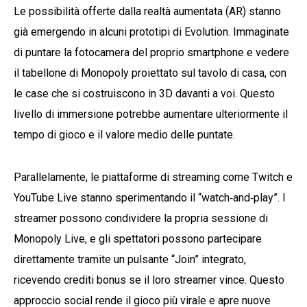
Le possibilità offerte dalla realtà aumentata (AR) stanno
già emergendo in alcuni prototipi di Evolution. Immaginate
di puntare la fotocamera del proprio smartphone e vedere
il tabellone di Monopoly proiettato sul tavolo di casa, con
le case che si costruiscono in 3D davanti a voi. Questo
livello di immersione potrebbe aumentare ulteriormente il
tempo di gioco e il valore medio delle puntate.
Parallelamente, le piattaforme di streaming come Twitch e
YouTube Live stanno sperimentando il “watch‑and‑play”. I
streamer possono condividere la propria sessione di
Monopoly Live, e gli spettatori possono partecipare
direttamente tramite un pulsante “Join” integrato,
ricevendo crediti bonus se il loro streamer vince. Questo
approccio social rende il gioco più virale e apre nuove