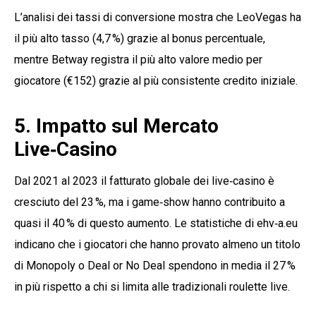
L’analisi dei tassi di conversione mostra che LeoVegas ha
il più alto tasso (4,7 %) grazie al bonus percentuale,
mentre Betway registra il più alto valore medio per
giocatore (€152) grazie al più consistente credito iniziale.
5. Impatto sul Mercato
Live‑Casino
Dal 2021 al 2023 il fatturato globale dei live‑casino è
cresciuto del 23 %, ma i game‑show hanno contribuito a
quasi il 40 % di questo aumento. Le statistiche di ehv‑a.eu
indicano che i giocatori che hanno provato almeno un titolo
di Monopoly o Deal or No Deal spendono in media il 27 %
in più rispetto a chi si limita alle tradizionali roulette live.