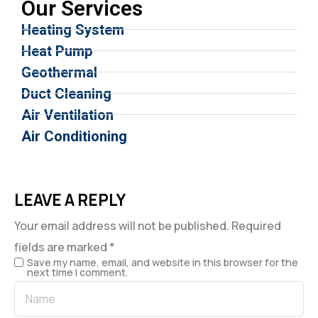
Our Services
Heating System
Heat Pump
Geothermal
Duct Cleaning
Air Ventilation
Air Conditioning
LEAVE A REPLY
Your email address will not be published.
Required
fields are marked
*
Save my name, email, and website in this browser for the
next time I comment.