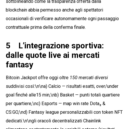
sottolineando come la trasparenza offerta dalla
blockchain abbia permesso anche agli spettatori
occasionali di verificare autonomamente ogni passaggio
contrattuale prima della conferma finale.
5 L’integrazione sportiva:
dalle quote live ai mercati
fantasy
Bitcoin Jackpot offre oggi oltre
150 mercati diversi
suddivisi così:\n\na) Calcio — risultati esatti, over/under
goal finché alle­15 min,\nb) Basket — punti totali quartiere
per quartiere,\nc) Esports — map win rate Dota₂ &
CS:GO,\nd) Fantasy league personalizzabili con token NFT
dedicati.\n\ngli oracoli decentralizzati Chainlink