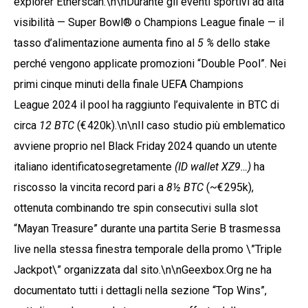
explorer Etherscan.\n\nDurante gli eventi sportivi ad alta
visibilità — Super Bowl®️ o Champions League finale — il
tasso d’alimentazione aumenta fino al
5 %
dello stake
perché vengono applicate promozioni “Double Pool”. Nei
primi cinque minuti della finale UEFA Champions
League 2024 il pool ha raggiunto l’equivalente in BTC di
circa
12 BTC
(€ 420k).\n\nIl caso studio più emblematico
avviene proprio nel Black Friday 2024 quando un utente
italiano identificatosegretamente
(ID wallet XZ9…)
ha
riscosso la vincita record pari a
8½ BTC
(~€ 295k),
ottenuta combinando tre spin consecutivi sulla slot
“Mayan Treasure” durante una partita Serie B trasmessa
live nella stessa finestra temporale della promo \”Triple
Jackpot\” organizzata dal sito.\n\nGeexbox.Org ne ha
documentato tutti i dettagli nella sezione “Top Wins”,