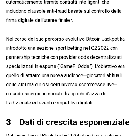
automaticamente tramite contratti intelligenti che
includono clausole anti‐fraud basate sul controllo della
firma digitale dell’utente finale.\
Nel corso del suo percorso evolutivo Bitcoin Jackpot ha
introdotto una sezione sport betting nel Q2 2022 con
partnership tecniche con provider odds decentralizzati
specializzati in esports (“GameFi Odds”). L’obiettivo era
quello di attrarre una nuova audience—giocatori abituali
delle slot ma curiosi dell’universo scommesse live—
creando sinergie incrociate fra giochi d’azzardo
tradizionale ed eventi competitivi digitali.
3 Dati di crescita esponenziale
Dal lancio fino al Black Friday 2024 gli indicatori chiave