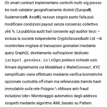
Gli smart contract implementano controlli multi-sig presso
tre nodi validator geograficamente distinti (Europa®,
Sudamerica®, Asia®); nessun singolo punto falla può
modificare condizioni payout senza consenso collettivo
≥66 %. La pubblica audit trail consente agli auditor terzi —
inclusa la società indipendente CryptoSecureAudit Ltd —di
ricontrollare migliaia di transazioni giornalieri mediante
query GraphQL direttamente sull’explorer dedicato
jackpot.geexbox.io
.
\ nOgni prelievo richiede solo
firmare digitalmente via MetaMask o WalletConnect ; KYC
semplificato viene effettuato mediante verifica biometriche
opzionale custodita off-chain ma referenziata tramite hash
immutabile sulla rete Polygon.
\ nMisure anti-fraud
includono:\nbr> Monitoraggio automatico degli address
sospetti mediante algoritmo AML basato su Pattern