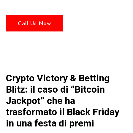
Call Us Now
Crypto Victory & Betting
Blitz: il caso di “Bitcoin
Jackpot” che ha
trasformato il Black Friday
in una festa di premi