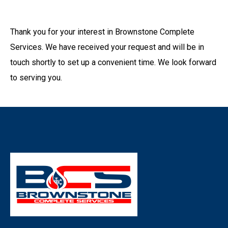
Thank you for your interest in Brownstone Complete
Services. We have received your request and will be in
touch shortly to set up a convenient time. We look forward
to serving you.