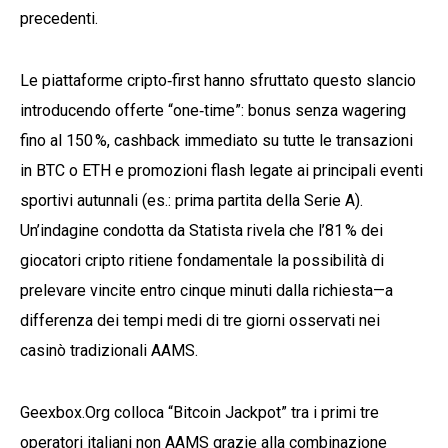
precedenti.
Le piattaforme cripto‑first hanno sfruttato questo slancio
introducendo offerte “one‑time”: bonus senza wagering
fino al 150 %, cashback immediato su tutte le transazioni
in BTC o ETH e promozioni flash legate ai principali eventi
sportivi autunnali (es.: prima partita della Serie A).
Un’indagine condotta da Statista rivela che l’81 % dei
giocatori cripto ritiene fondamentale la possibilità di
prelevare vincite entro cinque minuti dalla richiesta—a
differenza dei tempi medi di tre giorni osservati nei
casinò tradizionali AAMS​.
Geexbox.Org colloca “Bitcoin Jackpot” tra i primi tre
operatori italiani non AAMS grazie alla combinazione