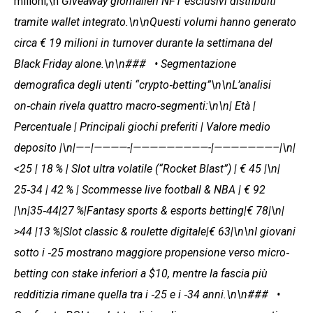
milioni;\n
Giveaway giornalieri NFT esclusivi distribuiti
tramite wallet integrato.\n\nQuesti volumi hanno generato
circa € 19 milioni in turnover durante la settimana del
Black Friday alone.\n\n### • Segmentazione
demografica degli utenti “crypto‑betting”\n\nL’analisi
on‑chain rivela quattro macro‑segmenti:\n\n| Età |
Percentuale | Principali giochi preferiti | Valore medio
deposito |\n|—–|————-|—————————-|———————–|\n|
<25 | 18 % | Slot ultra volatile (“Rocket Blast”) | € 45 |\n|
25‑34 | 42 % | Scommesse live football & NBA | € 92
|\n|35‑44|27 %|Fantasy sports & esports betting|€ 78|\n|
>44 |13 %|Slot classic & roulette digitale|€ 63|\n\nI giovani
sotto i ‑25 mostrano maggiore propensione verso micro‐
betting con stake inferiori a $10, mentre la fascia più
redditizia rimane quella tra i ‑25 e i ‑34 anni.\n\n### •