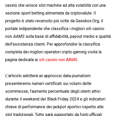
casinò che unisce slot machine ad alta volatilità con una
sezione sport betting alimentata da criptovalute. Il
progetto è stato recensito più volte da Geexbox.Org, il
portale indipendente che classifica i migliori
siti casino
non AAMS
sulla base di affidabilità, payout medio e qualità
dell’assistenza clienti. Per approfondire la classifica
completa dei migliori operatori cripto‑gaming visita la
pagina dedicata ai
siti casino non AAMS
.
L’articolo adotterà un approccio data‑journalism:
presenteremo numeri certificati sui volumi delle
scommesse, l’aumento percentuale degli utenti attivi
durante il weekend del Black Friday 2024 e gli indicatori
chiave di performance dei jackpot sportivi rispetto alle
slot tradizionali. Tutto sarà supportato da fonti ufficiali