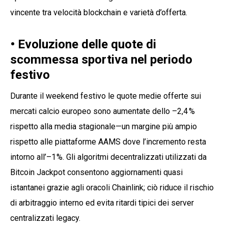
vincente tra velocità blockchain e varietà d’offerta.
• Evoluzione delle quote di
scommessa sportiva nel periodo
festivo
Durante il weekend festivo le quote medie offerte sui
mercati calcio europeo sono aumentate dello –2,4 %
rispetto alla media stagionale—un margine più ampio
rispetto alle piattaforme AAMS dove l’incremento resta
intorno all’​–​1 %. Gli algoritmi decentralizzati utilizzati da
Bitcoin Jackpot consentono aggiornamenti quasi
istantanei grazie agli oracoli Chainlink; ciò riduce il rischio
di arbitraggio interno ed evita ritardi tipici dei server
centralizzati legacy.