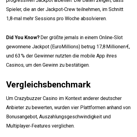
progressiven Jackpot arbeiten. Die Daten zeigen, dass
Spieler, die an der Jackpot‑Crew teilnehmen, im Schnitt
1,8‑mal mehr Sessions pro Woche absolvieren.
Did You Know?
Der größte jemals in einem Online‑Slot
gewonnene Jackpot (EuroMillions) betrug 17,8 Millionen €,
und 63 % der Gewinner nutzten die mobile App ihres
Casinos, um den Gewinn zu bestätigen.
Vergleichsbenchmark
Um Crazybuzzer Casino im Kontext anderer deutscher
Anbieter zu bewerten, wurden vier Plattformen anhand von
Bonusangebot, Auszahlungsgeschwindigkeit und
Multiplayer‑Features verglichen.