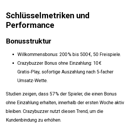
Schlüsselmetriken und
Performance
Bonusstruktur
Willkommensbonus: 200 % bis 500 €, 50 Freispiele.
Crazybuzzer Bonus ohne Einzahlung: 10 €
Gratis‑Play, sofortige Auszahlung nach 5‑facher
Umsatz‑Wette.
Studien zeigen, dass 57 % der Spieler, die einen Bonus
ohne Einzahlung erhalten, innerhalb der ersten Woche aktiv
bleiben. Crazybuzzer nutzt diesen Trend, um die
Kundenbindung zu erhöhen.