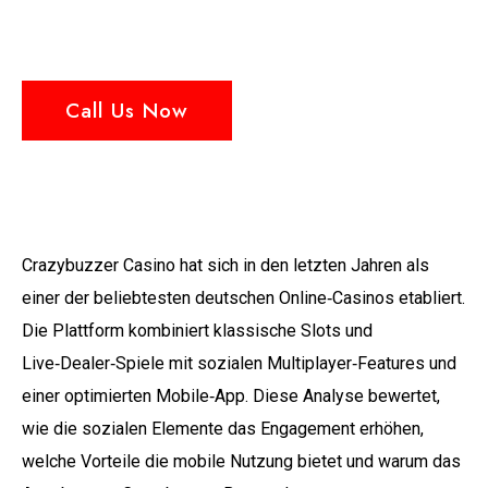
Winchester, OH.
Call Us Now
Crazybuzzer Casino hat sich in den letzten Jahren als
einer der beliebtesten deutschen Online‑Casinos etabliert.
Die Plattform kombiniert klassische Slots und
Live‑Dealer‑Spiele mit sozialen Multiplayer‑Features und
einer optimierten Mobile‑App. Diese Analyse bewertet,
wie die sozialen Elemente das Engagement erhöhen,
welche Vorteile die mobile Nutzung bietet und warum das