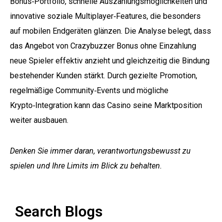
Bonus‑Portfolio, schnelle Auszahlungsmöglichkeiten und
innovative soziale Multiplayer‑Features, die besonders
auf mobilen Endgeräten glänzen. Die Analyse belegt, dass
das Angebot von Crazybuzzer Bonus ohne Einzahlung
neue Spieler effektiv anzieht und gleichzeitig die Bindung
bestehender Kunden stärkt. Durch gezielte Promotion,
regelmäßige Community‑Events und mögliche
Krypto‑Integration kann das Casino seine Marktposition
weiter ausbauen.
Denken Sie immer daran, verantwortungsbewusst zu
spielen und Ihre Limits im Blick zu behalten.
Search Blogs