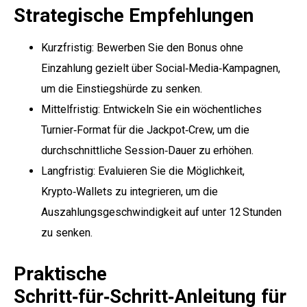
Strategische Empfehlungen
Kurzfristig: Bewerben Sie den Bonus ohne
Einzahlung gezielt über Social‑Media‑Kampagnen,
um die Einstiegshürde zu senken.
Mittelfristig: Entwickeln Sie ein wöchentliches
Turnier‑Format für die Jackpot‑Crew, um die
durchschnittliche Session‑Dauer zu erhöhen.
Langfristig: Evaluieren Sie die Möglichkeit,
Krypto‑Wallets zu integrieren, um die
Auszahlungsgeschwindigkeit auf unter 12 Stunden
zu senken.
Praktische
Schritt‑für‑Schritt‑Anleitung für