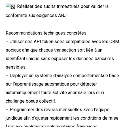
Réaliser des audits trimestriels pour valider la
conformité aux exigences ANJ.
Recommandations techniques concrètes
– Utiliser des API tokenisées compatibles avec les CRM
sociaux afin que chaque transaction soit liée à un
identifiant unique sans exposer les données bancaires
sensibles.
– Déployer un système d’analyse comportementale basé
sur l’apprentissage automatique pour détecter
automatiquement toute activité anormale lors d’un
challenge bonus collectif.
– Programmer des revues mensuelles avec l’équipe
juridique afin d’ajuster rapidement les conditions de mise
face aux évolutions réglementaires françaises.