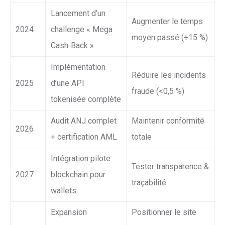
Lancement d’un
Augmenter le temps
2024
challenge « Mega
moyen passé (+15 %)
Cash‑Back »
Implémentation
Réduire les incidents
2025
d’une API
fraude (<0,5 %)
tokenisée complète
Audit ANJ complet
Maintenir conformité
2026
+ certification AML
totale
Intégration pilote
Tester transparence &
2027
blockchain pour
traçabilité
wallets
Expansion
Positionner le site