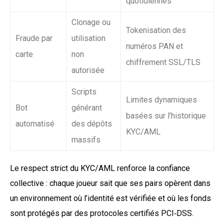
quotidiennes
Clonage ou
Tokenisation des
Fraude par
utilisation
numéros PAN et
carte
non
chiffrement SSL/TLS
autorisée
Scripts
Limites dynamiques
Bot
générant
basées sur l’historique
automatisé
des dépôts
KYC/AML
massifs
Le respect strict du KYC/AML renforce la confiance
collective : chaque joueur sait que ses pairs opèrent dans
un environnement où l’identité est vérifiée et où les fonds
sont protégés par des protocoles certifiés PCI‑DSS.