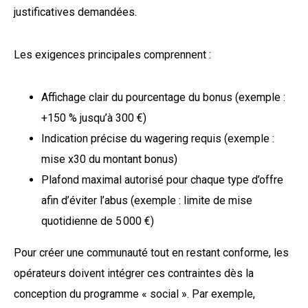
justificatives demandées.
Les exigences principales comprennent :
Affichage clair du pourcentage du bonus (exemple :
+150 % jusqu’à 300 €)
Indication précise du wagering requis (exemple :
mise x30 du montant bonus)
Plafond maximal autorisé pour chaque type d’offre
afin d’éviter l’abus (exemple : limite de mise
quotidienne de 5 000 €)
Pour créer une communauté tout en restant conforme, les
opérateurs doivent intégrer ces contraintes dès la
conception du programme « social ». Par exemple,