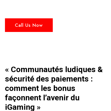
Winchester, OH.
Call Us Now
« Communautés ludiques &
sécurité des paiements :
comment les bonus
façonnent l’avenir du
iGaming »