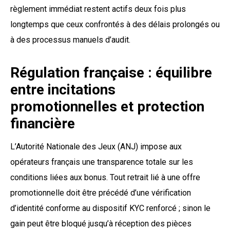
règlement immédiat restent actifs deux fois plus
longtemps que ceux confrontés à des délais prolongés ou
à des processus manuels d’audit.
Régulation française : équilibre
entre incitations
promotionnelles et protection
financière
L’Autorité Nationale des Jeux (ANJ) impose aux
opérateurs français une transparence totale sur les
conditions liées aux bonus. Tout retrait lié à une offre
promotionnelle doit être précédé d’une vérification
d’identité conforme au dispositif KYC renforcé ; sinon le
gain peut être bloqué jusqu’à réception des pièces