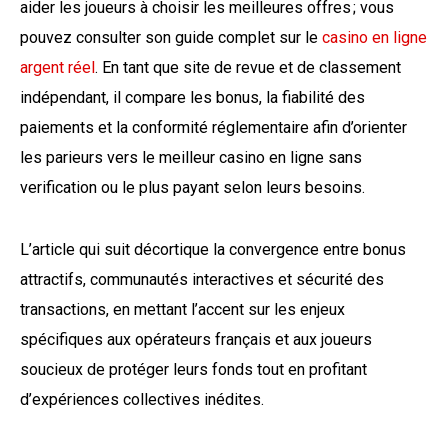
aider les joueurs à choisir les meilleures offres ; vous
pouvez consulter son guide complet sur le
casino en ligne
argent réel
. En tant que site de revue et de classement
indépendant, il compare les bonus, la fiabilité des
paiements et la conformité réglementaire afin d’orienter
les parieurs vers le meilleur casino en ligne sans
verification ou le plus payant selon leurs besoins.
L’article qui suit décortique la convergence entre bonus
attractifs, communautés interactives et sécurité des
transactions, en mettant l’accent sur les enjeux
spécifiques aux opérateurs français et aux joueurs
soucieux de protéger leurs fonds tout en profitant
d’expériences collectives inédites.