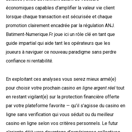
économiques capables d’amplifier la valeur vie client
lorsque chaque transaction est sécurisée et chaque
promotion clairement encadrée par la régulation ANJ.
Batiment‑Numerique.Fr joue ici un rôle clé en tant que
guide impartial qui aide tant les opérateurs que les
joueurs à naviguer ce nouveau paradigme sans perdre
confiance ni rentabilité.
En exploitant ces analyses vous serez mieux armé(e)
pour choisir votre prochain
casino en ligne argent réel
tout
en restant vigilant(e) sur la protection financière offerte
par votre plateforme favorite — qu’il s’agisse du casino en
ligne sans verification qui vous séduit ou du meilleur
casino en ligne selon vos critères personnels. Le futur