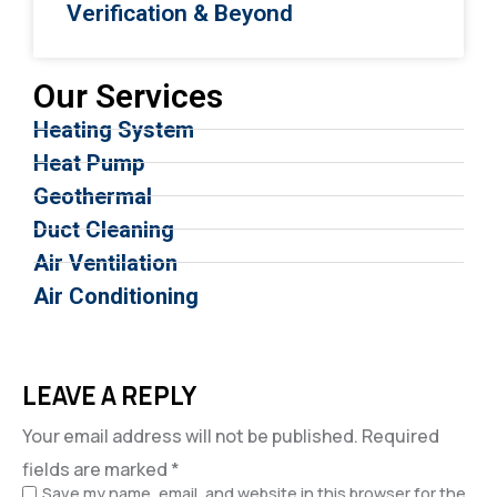
Verification & Beyond
Our Services
Heating System
Heat Pump
Geothermal
Duct Cleaning
Air Ventilation
Air Conditioning
LEAVE A REPLY
Your email address will not be published.
Required
fields are marked
*
Save my name, email, and website in this browser for the