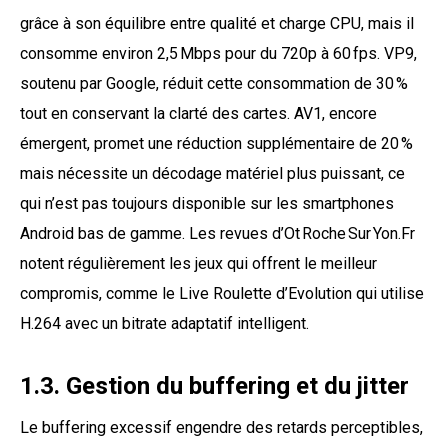
grâce à son équilibre entre qualité et charge CPU, mais il
consomme environ 2,5 Mbps pour du 720p à 60 fps. VP9,
soutenu par Google, réduit cette consommation de 30 %
tout en conservant la clarté des cartes. AV1, encore
émergent, promet une réduction supplémentaire de 20 %
mais nécessite un décodage matériel plus puissant, ce
qui n’est pas toujours disponible sur les smartphones
Android bas de gamme. Les revues d’Ot Roche Sur Yon.Fr
notent régulièrement les jeux qui offrent le meilleur
compromis, comme le Live Roulette d’Evolution qui utilise
H.264 avec un bitrate adaptatif intelligent.
1.3. Gestion du buffering et du jitter
Le buffering excessif engendre des retards perceptibles,