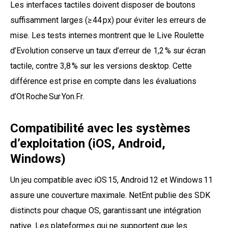
Les interfaces tactiles doivent disposer de boutons
suffisamment larges (≥ 44 px) pour éviter les erreurs de
mise. Les tests internes montrent que le Live Roulette
d’Evolution conserve un taux d’erreur de 1,2 % sur écran
tactile, contre 3,8 % sur les versions desktop. Cette
différence est prise en compte dans les évaluations
d’Ot Roche Sur Yon.Fr.
Compatibilité avec les systèmes
d’exploitation (iOS, Android,
Windows)
Un jeu compatible avec iOS 15, Android 12 et Windows 11
assure une couverture maximale. NetEnt publie des SDK
distincts pour chaque OS, garantissant une intégration
native. Les plateformes qui ne supportent que les