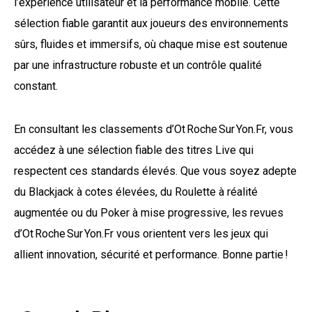
l’expérience utilisateur et la performance mobile. Cette
sélection fiable garantit aux joueurs des environnements
sûrs, fluides et immersifs, où chaque mise est soutenue
par une infrastructure robuste et un contrôle qualité
constant.
En consultant les classements d’Ot Roche Sur Yon.Fr, vous
accédez à une sélection fiable des titres Live qui
respectent ces standards élevés. Que vous soyez adepte
du Blackjack à cotes élevées, du Roulette à réalité
augmentée ou du Poker à mise progressive, les revues
d’Ot Roche Sur Yon.Fr vous orientent vers les jeux qui
allient innovation, sécurité et performance. Bonne partie !