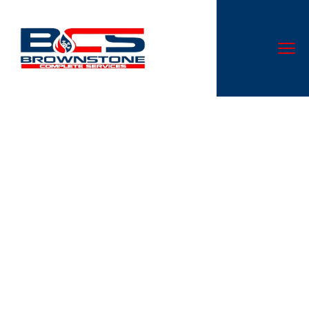
Comment les plateformes de
casino sélectionnent les jeux
Live : une analyse technique
des critères de qualité
Don’t let a malfunctioning AC system disrupt your comfort.
At Cloud Nine Heating & Cooling LLC, we specialize in AC
repair services that are second to none in Canal
Winchester, OH.