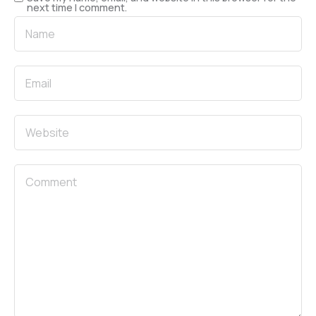
next time I comment.