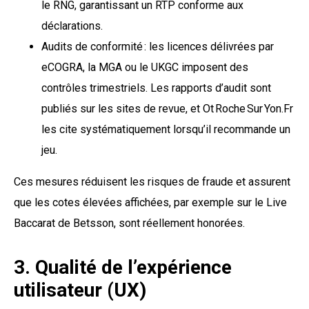
le RNG, garantissant un RTP conforme aux
déclarations.
Audits de conformité : les licences délivrées par
eCOGRA, la MGA ou le UKGC imposent des
contrôles trimestriels. Les rapports d’audit sont
publiés sur les sites de revue, et Ot Roche Sur Yon.Fr
les cite systématiquement lorsqu’il recommande un
jeu.
Ces mesures réduisent les risques de fraude et assurent
que les cotes élevées affichées, par exemple sur le Live
Baccarat de Betsson, sont réellement honorées.
3. Qualité de l’expérience
utilisateur (UX)