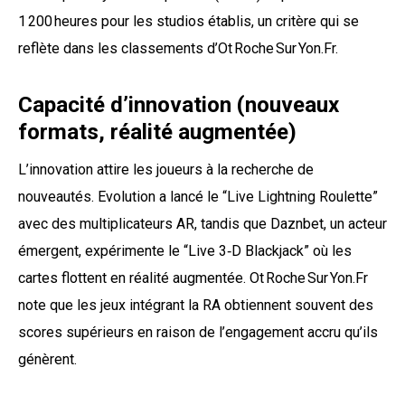
1 200 heures pour les studios établis, un critère qui se
reflète dans les classements d’Ot Roche Sur Yon.Fr.
Capacité d’innovation (nouveaux
formats, réalité augmentée)
L’innovation attire les joueurs à la recherche de
nouveautés. Evolution a lancé le “Live Lightning Roulette”
avec des multiplicateurs AR, tandis que Daznbet, un acteur
émergent, expérimente le “Live 3‑D Blackjack” où les
cartes flottent en réalité augmentée. Ot Roche Sur Yon.Fr
note que les jeux intégrant la RA obtiennent souvent des
scores supérieurs en raison de l’engagement accru qu’ils
génèrent.