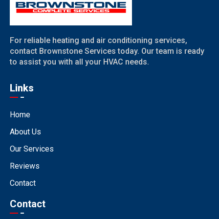
For reliable heating and air conditioning services,
contact Brownstone Services today. Our team is ready
to assist you with all your HVAC needs.
Links
Home
About Us
Our Services
Reviews
Contact
Contact