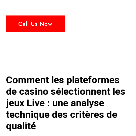
Call Us Now
Comment les plateformes
de casino sélectionnent les
jeux Live : une analyse
technique des critères de
qualité