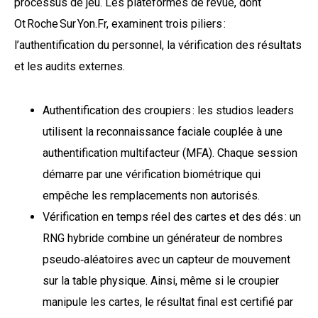
processus de jeu. Les plateformes de revue, dont
Ot Roche Sur Yon.Fr, examinent trois piliers :
l’authentification du personnel, la vérification des résultats
et les audits externes.
Authentification des croupiers : les studios leaders
utilisent la reconnaissance faciale couplée à une
authentification multifacteur (MFA). Chaque session
démarre par une vérification biométrique qui
empêche les remplacements non autorisés.
Vérification en temps réel des cartes et des dés : un
RNG hybride combine un générateur de nombres
pseudo‑aléatoires avec un capteur de mouvement
sur la table physique. Ainsi, même si le croupier
manipule les cartes, le résultat final est certifié par