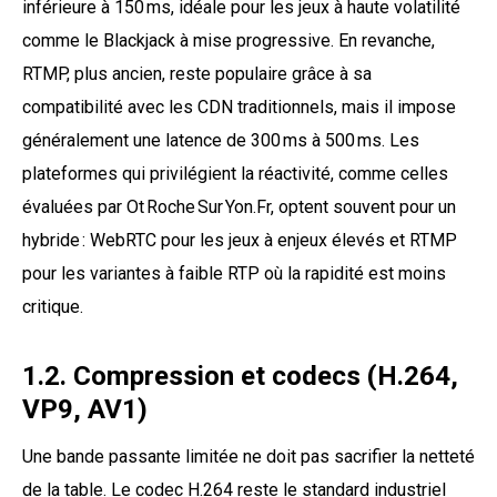
inférieure à 150 ms, idéale pour les jeux à haute volatilité
comme le Blackjack à mise progressive. En revanche,
RTMP, plus ancien, reste populaire grâce à sa
compatibilité avec les CDN traditionnels, mais il impose
généralement une latence de 300 ms à 500 ms. Les
plateformes qui privilégient la réactivité, comme celles
évaluées par Ot Roche Sur Yon.Fr, optent souvent pour un
hybride : WebRTC pour les jeux à enjeux élevés et RTMP
pour les variantes à faible RTP où la rapidité est moins
critique.
1.2. Compression et codecs (H.264,
VP9, AV1)
Une bande passante limitée ne doit pas sacrifier la netteté
de la table. Le codec H.264 reste le standard industriel