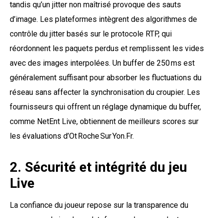
tandis qu’un jitter non maîtrisé provoque des sauts
d’image. Les plateformes intègrent des algorithmes de
contrôle du jitter basés sur le protocole RTP, qui
réordonnent les paquets perdus et remplissent les vides
avec des images interpolées. Un buffer de 250 ms est
généralement suffisant pour absorber les fluctuations du
réseau sans affecter la synchronisation du croupier. Les
fournisseurs qui offrent un réglage dynamique du buffer,
comme NetEnt Live, obtiennent de meilleurs scores sur
les évaluations d’Ot Roche Sur Yon.Fr.
2. Sécurité et intégrité du jeu
Live
La confiance du joueur repose sur la transparence du