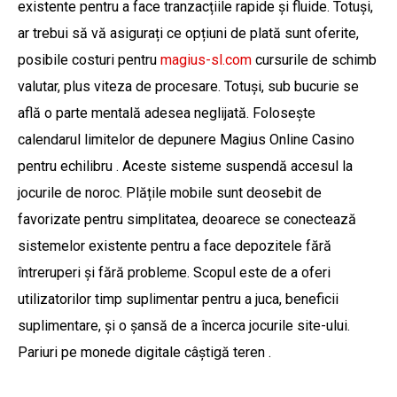
existente pentru a face tranzacțiile rapide și fluide. Totuși,
ar trebui să vă asigurați ce opțiuni de plată sunt oferite,
posibile costuri pentru
magius-sl.com
cursurile de schimb
valutar, plus viteza de procesare. Totuși, sub bucurie se
află o parte mentală adesea neglijată. Folosește
calendarul limitelor de depunere Magius Online Casino
pentru echilibru . Aceste sisteme suspendă accesul la
jocurile de noroc. Plățile mobile sunt deosebit de
favorizate pentru simplitatea, deoarece se conectează
sistemelor existente pentru a face depozitele fără
întreruperi și fără probleme. Scopul este de a oferi
utilizatorilor timp suplimentar pentru a juca, beneficii
suplimentare, și o șansă de a încerca jocurile site-ului.
Pariuri pe monede digitale câștigă teren .