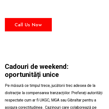
Winchester, OH.
Call Us Now
Cadouri de weekend:
oportunități unice
Pe măsură ce timpul trece, jucătorii trec adesea de la
distracție la compensarea tranzacțiilor. Preferați autorități
respectate cum ar fi UKGC, MGA sau Gibraltar pentru a
asigura corectitudinea . Cazinouri care colaborează pe