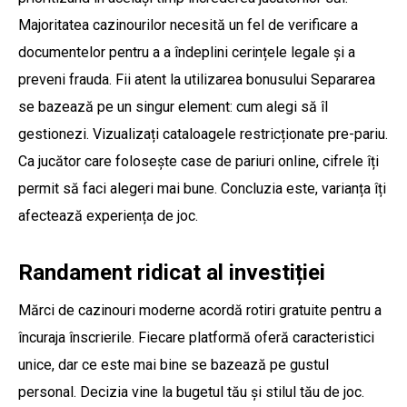
Majoritatea cazinourilor necesită un fel de verificare a
documentelor pentru a a îndeplini cerințele legale și a
preveni frauda. Fii atent la utilizarea bonusului Separarea
se bazează pe un singur element: cum alegi să îl
gestionezi. Vizualizați cataloagele restricționate pre-pariu.
Ca jucător care folosește case de pariuri online, cifrele îți
permit să faci alegeri mai bune. Concluzia este, varianța îți
afectează experiența de joc.
Randament ridicat al investiției
Mărci de cazinouri moderne acordă rotiri gratuite pentru a
încuraja înscrierile. Fiecare platformă oferă caracteristici
unice, dar ce este mai bine se bazează pe gustul
personal. Decizia vine la bugetul tău și stilul tău de joc.