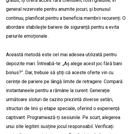
gratuit, îți oferă acces fără cheltuieli; rotiri gratuite, în
general rezervate pentru anumite jocuri; și bonusul
continuu, planificat pentru a beneficia membrii recurenți. O
abordare stabilește bariere de siguranță pentru a evita
pariurile emoționale .
Această metodă este cel mai adesea utilizată pentru
depozite mari. Întreabă-te: „Aș alege acest joc fără bani
bonus?”. Dar, trebuie să știți că aceste oferte vin cu
cerințe de pariere pe lângă limite de retragere. Compară
instantaneele pentru a rămâne la curent. Generație
următoare sloturi de cazino prezintă diverse setări,
structuri de linii și etape speciale, oferind o experiență
captivant. Programează-ți sesiunile. Pe scurt, alegerea
unui site legitim susține jocul responsabil. Verificați