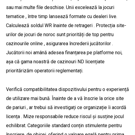
sau mai multe file deschise. Unii excelează la jocuri
tematice , între timp lansează formate cu dealeri live.
Calculează soldul WR înainte de retrageri . Protecția site-
urilor de jocuri de noroc sunt priorități de top pentru
cazinourile online , asigurarea încrederii jucătorilor .
Jucătorii noi amână adesea finanțarea pe platforme noi,
așa că gama noastră de cazinouri ND licențiate
prioritărizăm operatorii reglementați.
Verifică compatibilitatea dispozitivului pentru o experiență
de utilizare mai bună. Înainte de a vă înscrie la orice site
de pariuri , ar trebui să investigați ce organizație îi acordă
licența . Mize responsabile reduce riscul și susține jocul
echilibrat. Categoriile standard conțin stimulente pentru
înscriere, de obicei, oferind o valoare egală pentru prima