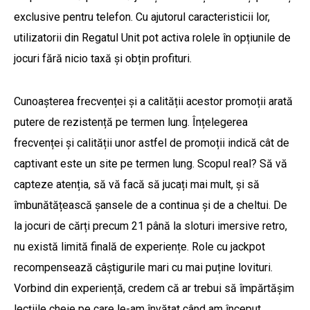
exclusive pentru telefon. Cu ajutorul caracteristicii lor,
utilizatorii din Regatul Unit pot activa rolele în opțiunile de
jocuri fără nicio taxă și obțin profituri.
Cunoașterea frecvenței și a calității acestor promoții arată
putere de rezistență pe termen lung. Înțelegerea
frecvenței și calității unor astfel de promoții indică cât de
captivant este un site pe termen lung. Scopul real? Să vă
capteze atenția, să vă facă să jucați mai mult, și să
îmbunătățească șansele de a continua și de a cheltui. De
la jocuri de cărți precum 21 până la sloturi imersive retro,
nu există limită finală de experiențe. Role cu jackpot
recompensează câștigurile mari cu mai puține lovituri.
Vorbind din experiență, credem că ar trebui să împărtășim
lecțiile cheie pe care le-am învățat când am început.