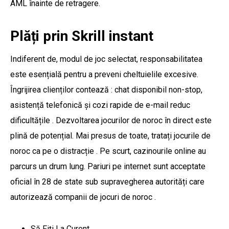
AML înainte de retragere.
Plăți prin Skrill instant
Indiferent de, modul de joc selectat, responsabilitatea
este esențială pentru a preveni cheltuielile excesive.
Îngrijirea clienților contează : chat disponibil non-stop,
asistență telefonică și cozi rapide de e-mail reduc
dificultățile . Dezvoltarea jocurilor de noroc în direct este
plină de potențial. Mai presus de toate, tratați jocurile de
noroc ca pe o distracție . Pe scurt, cazinourile online au
parcurs un drum lung. Pariuri pe internet sunt acceptate
oficial în 28 de state sub supravegherea autorități care
autorizează companii de jocuri de noroc .
Să Fiți La Curent