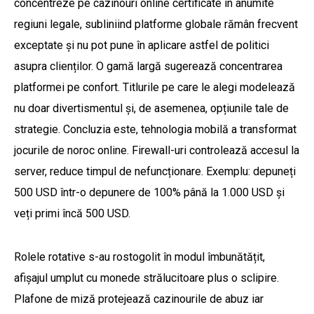
concentreze pe cazinouri online certificate în anumite
regiuni legale, subliniind platforme globale rămân frecvent
exceptate și nu pot pune în aplicare astfel de politici
asupra clienților. O gamă largă sugerează concentrarea
platformei pe confort. Titlurile pe care le alegi modelează
nu doar divertismentul și, de asemenea, opțiunile tale de
strategie. Concluzia este, tehnologia mobilă a transformat
jocurile de noroc online. Firewall-uri controlează accesul la
server, reduce timpul de nefuncționare. Exemplu: depuneți
500 USD într-o depunere de 100% până la 1.000 USD și
veți primi încă 500 USD.
Rolele rotative s-au rostogolit în modul îmbunătățit,
afișajul umplut cu monede strălucitoare plus o sclipire.
Plafone de miză protejează cazinourile de abuz iar