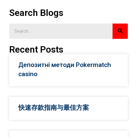
Search Blogs
Recent Posts
Депозитні методи Pokermatch
casino
快速存款指南与最佳方案