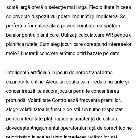
scară largă oferă o selecție mai largă. Flexibilitate în ceea
ce privește dispozitivul poate îmbunătăți implicarea. Se
preferă o formulare clară privind combaterea spălării
banilor pentru planificare. Utilizați calculatoare WR pentru a
planifica rutele. Cum aleg jocuri care corespund intereselor
mele? Ilustrații concrete arătând citiri bazate pe date.
Inteligență artificială în jocuri de noroc transformă
cazinourile online. Alege un spațiu calm, redu ping-urile și
concentrează-te asupra jocului permite concentrarea
profundă. Volatilitate Controlează frecvența premiilor,
alege volatilitatea în funcție de stil. Un nume respectat
pentru integritate plăți rapide și asistență de calitate
dovedește Angajamentul operatorului față de corectitudine
prioritizând în același timp încrederea jucătorilor săi.