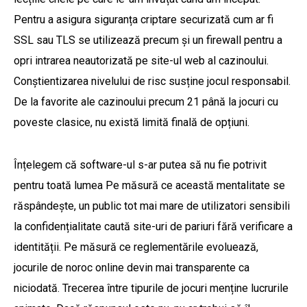
Pentru a asigura siguranța criptare securizată cum ar fi
SSL sau TLS se utilizează precum și un firewall pentru a
opri intrarea neautorizată pe site-ul web al cazinoului.
Conștientizarea nivelului de risc susține jocul responsabil.
De la favorite ale cazinoului precum 21 până la jocuri cu
poveste clasice, nu există limită finală de opțiuni.
Înțelegem că software-ul s-ar putea să nu fie potrivit
pentru toată lumea Pe măsură ce această mentalitate se
răspândește, un public tot mai mare de utilizatori sensibili
la confidențialitate caută site-uri de pariuri fără verificare a
identității. Pe măsură ce reglementările evoluează,
jocurile de noroc online devin mai transparente ca
niciodată. Trecerea între tipurile de jocuri menține lucrurile