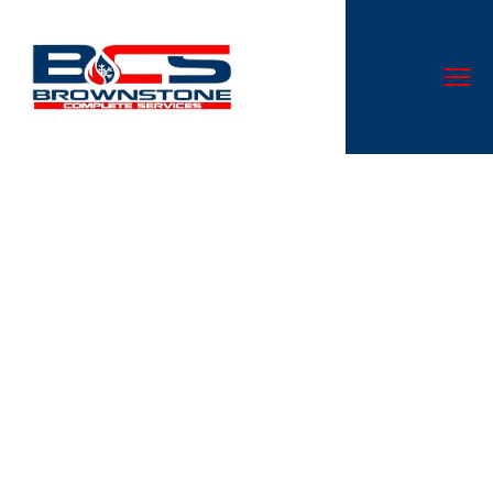
Cod Promoțional De 50 De
Rotiri Gratuite La Cazinoul
Clasic Magius Online Casino
— celotna Slovenija Claim
Your Reward
Don’t let a malfunctioning AC system disrupt your comfort.
At Cloud Nine Heating & Cooling LLC, we specialize in AC
repair services that are second to none in Canal