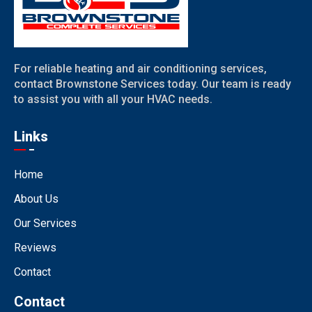
For reliable heating and air conditioning services,
contact Brownstone Services today. Our team is ready
to assist you with all your HVAC needs.
Links
Home
About Us
Our Services
Reviews
Contact
Contact