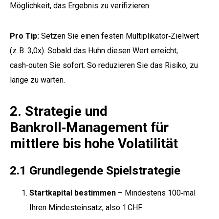
Möglichkeit, das Ergebnis zu verifizieren.
Pro Tip:
Setzen Sie einen festen Multiplikator‑Zielwert
(z. B. 3,0x). Sobald das Huhn diesen Wert erreicht,
cash‑outen Sie sofort. So reduzieren Sie das Risiko, zu
lange zu warten.
2. Strategie und
Bankroll‑Management für
mittlere bis hohe Volatilität
2.1 Grundlegende Spielstrategie
Startkapital bestimmen
– Mindestens 100‑mal
Ihren Mindesteinsatz, also 1 CHF.