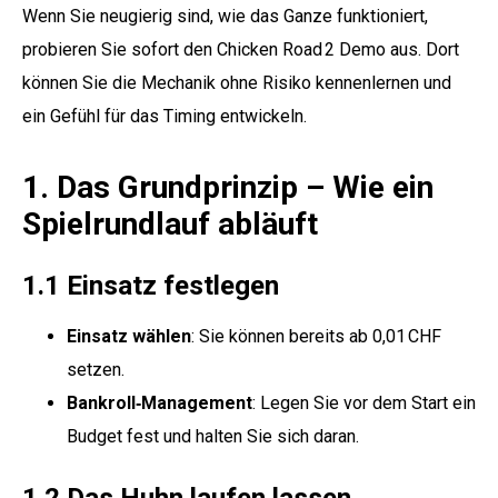
Wenn Sie neugierig sind, wie das Ganze funktioniert,
probieren Sie sofort den Chicken Road 2 Demo aus. Dort
können Sie die Mechanik ohne Risiko kennenlernen und
ein Gefühl für das Timing entwickeln.
1. Das Grundprinzip – Wie ein
Spielrundlauf abläuft
1.1 Einsatz festlegen
Einsatz wählen
: Sie können bereits ab 0,01 CHF
setzen.
Bankroll‑Management
: Legen Sie vor dem Start ein
Budget fest und halten Sie sich daran.
1.2 Das Huhn laufen lassen