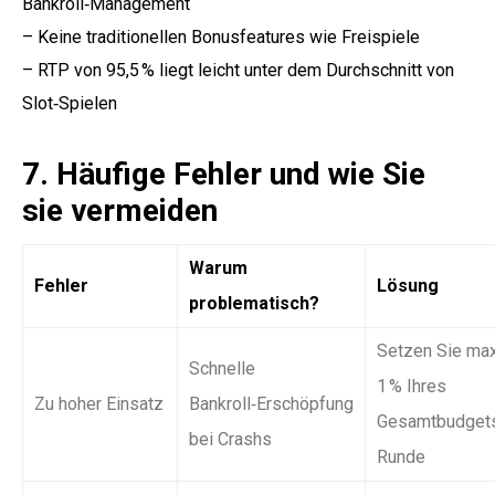
Bankroll‑Management
– Keine traditionellen Bonusfeatures wie Freispiele
– RTP von 95,5 % liegt leicht unter dem Durchschnitt von
Slot‑Spielen
7. Häufige Fehler und wie Sie
sie vermeiden
Warum
Fehler
Lösung
problematisch?
Setzen Sie ma
Schnelle
1 % Ihres
Zu hoher Einsatz
Bankroll‑Erschöpfung
Gesamtbudgets
bei Crashs
Runde