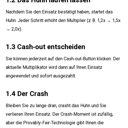
Nachdem Sie den Einsatz bestätigt haben, startet das
Huhn. Jeder Schritt erhöht den Multiplier (z. B. 1,2x → 1,5x
→ 2,0x).
1.3 Cash‑out entscheiden
Sie können jederzeit auf den Cash‑out‑Button klicken. Der
aktuelle Multiplikator wird dann auf Ihren Einsatz
angewendet und sofort ausgezahlt.
1.4 Der Crash
Bleiben Sie zu lange dran, crasht das Huhn und Sie
verlieren Ihren Einsatz. Der Crash‑Moment ist zufällig,
aber die Provably‑Fair‑Technologie gibt Ihnen die