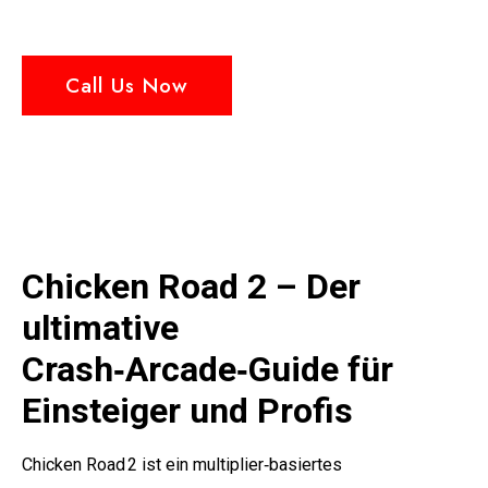
Call Us Now
Chicken Road 2 – Der
ultimative
Crash‑Arcade‑Guide für
Einsteiger und Profis
Chicken Road 2 ist ein multiplier‑basiertes