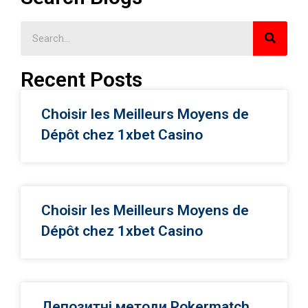
Recent Posts
Choisir les Meilleurs Moyens de
Dépôt chez 1xbet Casino
Choisir les Meilleurs Moyens de
Dépôt chez 1xbet Casino
Депозитні методи Pokermatch