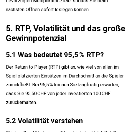
bevorzugten Multiplikator‑Ziele, sodass Sie beim
nächsten Öffnen sofort loslegen können.
5. RTP, Volatilität und das große
Gewinnpotenzial
5.1 Was bedeutet 95,5 % RTP?
Der Return to Player (RTP) gibt an, wie viel von allen im
Spiel platzierten Einsätzen im Durchschnitt an die Spieler
zurückfließt. Bei 95,5 % können Sie langfristig erwarten,
dass Sie 95,50 CHF von jeder investierten 100 CHF
zurückerhalten.
5.2 Volatilität verstehen