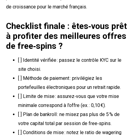
de croissance pour le marché français.
Checklist finale : êtes‑vous prêt
à profiter des meilleures offres
de free‑spins ?
[ ] Identité vérifiée : passez le contrôle KYC sur le
site choisi.
[ ] Méthode de paiement : privilégiez les
portefeuilles électroniques pour un retrait rapide.
[ ] Limite de mise : assurez‑vous que votre mise
minimale correspond à l’offre (ex. : 0,10 €).
[ ] Plan de bankroll : ne misez pas plus de 5 % de
votre capital total par session de free‑spins.
[ ] Conditions de mise : notez le ratio de wagering