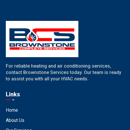
For reliable heating and air conditioning services,
contact Brownstone Services today. Our team is ready
to assist you with all your HVAC needs.
Links
Home
About Us