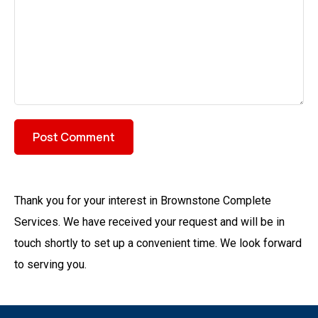
Thank you for your interest in Brownstone Complete
Services. We have received your request and will be in
touch shortly to set up a convenient time. We look forward
to serving you.