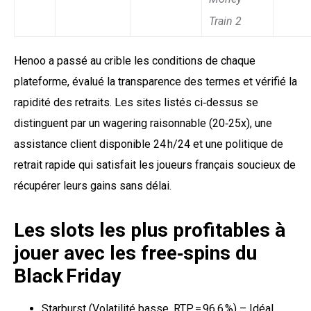
Train 2
Henoo a passé au crible les conditions de chaque
plateforme, évalué la transparence des termes et vérifié la
rapidité des retraits. Les sites listés ci‑dessus se
distinguent par un wagering raisonnable (20‑25x), une
assistance client disponible 24 h/24 et une politique de
retrait rapide qui satisfait les joueurs français soucieux de
récupérer leurs gains sans délai.
Les slots les plus profitables à
jouer avec les free‑spins du
Black Friday
Starburst (Volatilité basse, RTP = 96,6 %) – Idéal