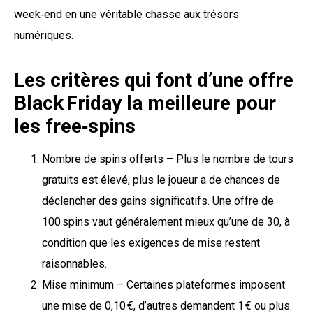
week‑end en une véritable chasse aux trésors
numériques.
Les critères qui font d’une offre
Black Friday la meilleure pour
les free‑spins
Nombre de spins offerts – Plus le nombre de tours
gratuits est élevé, plus le joueur a de chances de
déclencher des gains significatifs. Une offre de
100 spins vaut généralement mieux qu’une de 30, à
condition que les exigences de mise restent
raisonnables.
Mise minimum – Certaines plateformes imposent
une mise de 0,10 €, d’autres demandent 1 € ou plus.