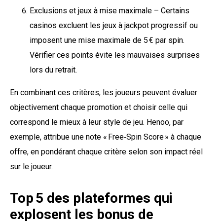
Exclusions et jeux à mise maximale – Certains
casinos excluent les jeux à jackpot progressif ou
imposent une mise maximale de 5 € par spin.
Vérifier ces points évite les mauvaises surprises
lors du retrait.
En combinant ces critères, les joueurs peuvent évaluer
objectivement chaque promotion et choisir celle qui
correspond le mieux à leur style de jeu. Henoo, par
exemple, attribue une note « Free‑Spin Score » à chaque
offre, en pondérant chaque critère selon son impact réel
sur le joueur.
Top 5 des plateformes qui
explosent les bonus de