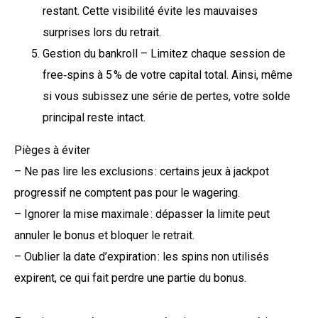
restant. Cette visibilité évite les mauvaises
surprises lors du retrait.
Gestion du bankroll – Limitez chaque session de
free‑spins à 5 % de votre capital total. Ainsi, même
si vous subissez une série de pertes, votre solde
principal reste intact.
Pièges à éviter
– Ne pas lire les exclusions : certains jeux à jackpot
progressif ne comptent pas pour le wagering.
– Ignorer la mise maximale : dépasser la limite peut
annuler le bonus et bloquer le retrait.
– Oublier la date d’expiration : les spins non utilisés
expirent, ce qui fait perdre une partie du bonus.