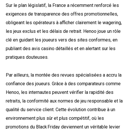
Sur le plan législatif, la France a récemment renforcé les
exigences de transparence des offres promotionnelles,
obligeant les opérateurs à afficher clairement le wagering,
les jeux exclus et les délais de retrait. Henoo joue un rôle
clé en guidant les joueurs vers des sites conformes, en
publiant des avis casino détaillés et en alertant sur les
pratiques douteuses.
Par ailleurs, la montée des revues spécialisées a accru la
confiance des joueurs. Grâce à des comparateurs comme
Henoo, les internautes peuvent vérifier la rapidité des
retraits, la conformité aux normes de jeu responsable et la
qualité du service client. Cette évolution contribue à un
environnement plus sûr et plus compétitif, où les
promotions du Black Friday deviennent un véritable levier