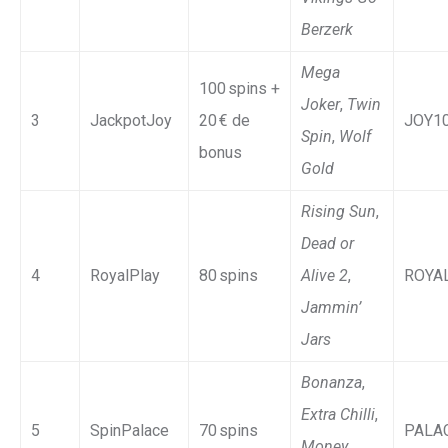
Berzerk
Mega
100 spins +
Joker
,
Twin
3
JackpotJoy
20 € de
JOY1
Spin
,
Wolf
bonus
Gold
Rising Sun
,
Dead or
4
RoyalPlay
80 spins
Alive 2
,
ROYA
Jammin’
Jars
Bonanza
,
Extra Chilli
,
5
SpinPalace
70 spins
PALA
Money