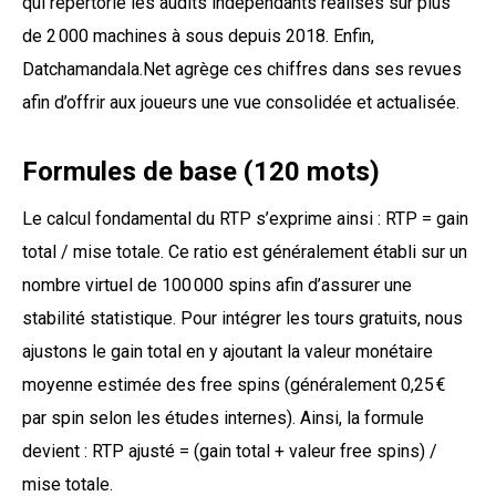
qui répertorie les audits indépendants réalisés sur plus
de 2 000 machines à sous depuis 2018. Enfin,
Datchamandala.Net agrège ces chiffres dans ses revues
afin d’offrir aux joueurs une vue consolidée et actualisée.
Formules de base (120 mots)
Le calcul fondamental du RTP s’exprime ainsi : RTP = gain
total / mise totale. Ce ratio est généralement établi sur un
nombre virtuel de 100 000 spins afin d’assurer une
stabilité statistique. Pour intégrer les tours gratuits, nous
ajustons le gain total en y ajoutant la valeur monétaire
moyenne estimée des free spins (généralement 0,25 €
par spin selon les études internes). Ainsi, la formule
devient : RTP ajusté = (gain total + valeur free spins) /
mise totale.