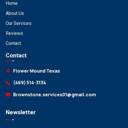
Home
About Us
Our Services
Reviews
Contact
Contact
Flower Mound Texas
(469) 514-3134
Brownstone.services01@gmail.com
Newsletter