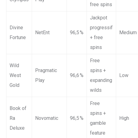
free spins
Jackpot
Divine
progressif
NetEnt
96,5 %
Medium
Fortune
+ free
spins
Free
Wild
Pragmatic
spins +
West
96,6 %
Low
Play
expanding
Gold
wilds
Free
Book of
spins +
Ra
Novomatic
96,5 %
High
gamble
Deluxe
feature