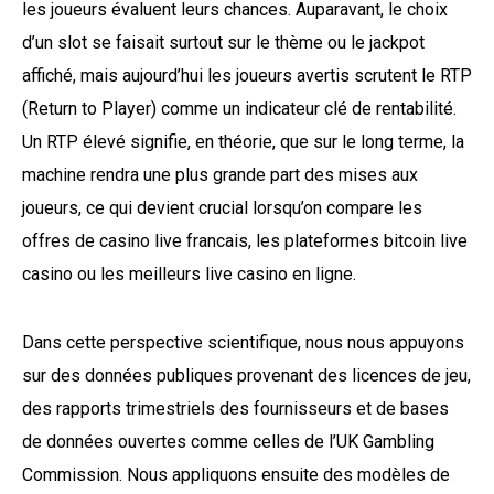
les joueurs évaluent leurs chances. Auparavant, le choix
d’un slot se faisait surtout sur le thème ou le jackpot
affiché, mais aujourd’hui les joueurs avertis scrutent le RTP
(Return to Player) comme un indicateur clé de rentabilité.
Un RTP élevé signifie, en théorie, que sur le long terme, la
machine rendra une plus grande part des mises aux
joueurs, ce qui devient crucial lorsqu’on compare les
offres de casino live francais, les plateformes bitcoin live
casino ou les meilleurs live casino en ligne.
Dans cette perspective scientifique, nous nous appuyons
sur des données publiques provenant des licences de jeu,
des rapports trimestriels des fournisseurs et de bases
de données ouvertes comme celles de l’UK Gambling
Commission. Nous appliquons ensuite des modèles de