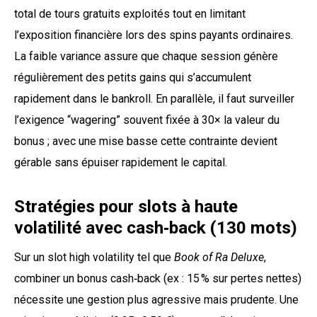
total de tours gratuits exploités tout en limitant
l’exposition financière lors des spins payants ordinaires.
La faible variance assure que chaque session génère
régulièrement des petits gains qui s’accumulent
rapidement dans le bankroll. En parallèle, il faut surveiller
l’exigence “wagering” souvent fixée à 30× la valeur du
bonus ; avec une mise basse cette contrainte devient
gérable sans épuiser rapidement le capital.
Stratégies pour slots à haute
volatilité avec cash‑back (130 mots)
Sur un slot high volatility tel que
Book of Ra Deluxe
,
combiner un bonus cash‑back (ex : 15 % sur pertes nettes)
nécessite une gestion plus agressive mais prudente. Une