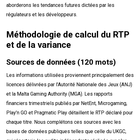
aborderons les tendances futures dictées par les
régulateurs et les développeurs.
Méthodologie de calcul du RTP
et de la variance
Sources de données (120 mots)
Les informations utilisées proviennent principalement des
licences délivrées par l’Autorité Nationale des Jeux (ANJ)
et la Malta Gaming Authority (MGA). Les rapports
financiers trimestriels publiés par NetEnt, Microgaming,
Play’n GO et Pragmatic Play détaillent le RTP déclaré pour
chaque titre. Nous complétons ces sources avec les
bases de données publiques telles que celle du UKGC,