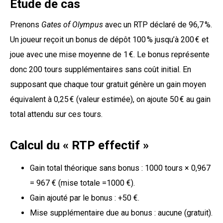
Étude de cas
Prenons
Gates of Olympus
avec un RTP déclaré de 96,7 %.
Un joueur reçoit un bonus de dépôt 100 % jusqu’à 200 € et
joue avec une mise moyenne de 1 €. Le bonus représente
donc 200 tours supplémentaires sans coût initial. En
supposant que chaque tour gratuit génère un gain moyen
équivalent à 0,25 € (valeur estimée), on ajoute 50 € au gain
total attendu sur ces tours.
Calcul du « RTP effectif »
Gain total théorique sans bonus : 1000 tours × 0,967
= 967 € (mise totale =1000 €).
Gain ajouté par le bonus : +50 €.
Mise supplémentaire due au bonus : aucune (gratuit).