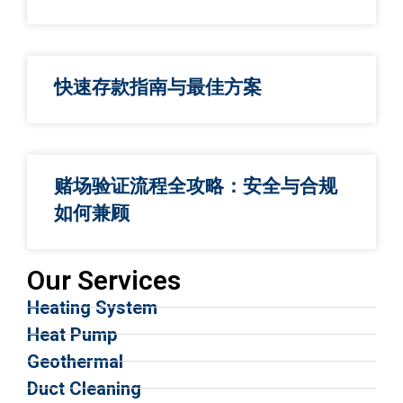
快速存款指南与最佳方案
赌场验证流程全攻略：安全与合规
如何兼顾
Our Services
Heating System
Heat Pump
Geothermal
Duct Cleaning