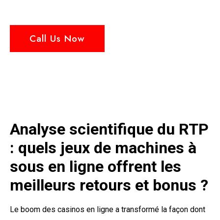
Call Us Now
Analyse scientifique du RTP
: quels jeux de machines à
sous en ligne offrent les
meilleurs retours et bonus ?
Le boom des casinos en ligne a transformé la façon dont