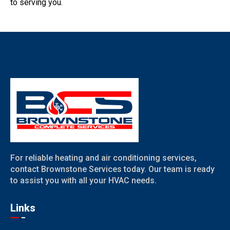
to serving you.
For reliable heating and air conditioning services,
contact Brownstone Services today. Our team is ready
to assist you with all your HVAC needs.
Links