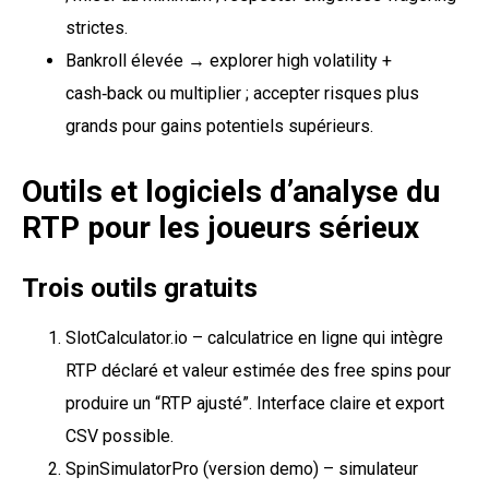
strictes.
Bankroll élevée → explorer high volatility +
cash‑back ou multiplier ; accepter risques plus
grands pour gains potentiels supérieurs.
Outils et logiciels d’analyse du
RTP pour les joueurs sérieux
Trois outils gratuits
SlotCalculator.io – calculatrice en ligne qui intègre
RTP déclaré et valeur estimée des free spins pour
produire un “RTP ajusté”. Interface claire et export
CSV possible.
SpinSimulatorPro (version demo) – simulateur