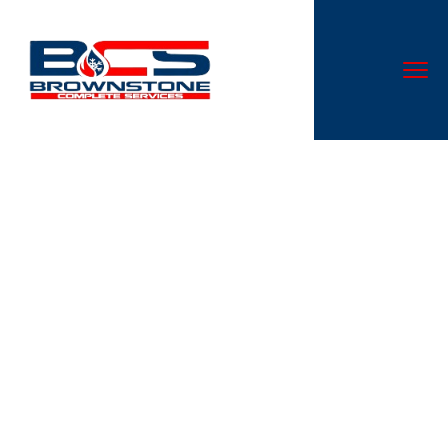
Analyse scientifique du RTP :
quels jeux de machines à
sous en ligne offrent les
meilleurs retours et bonus ?
Don’t let a malfunctioning AC system disrupt your comfort.
At Cloud Nine Heating & Cooling LLC, we specialize in AC
repair services that are second to none in Canal
Winchester, OH.