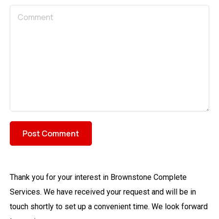
Thank you for your interest in Brownstone Complete
Services. We have received your request and will be in
touch shortly to set up a convenient time. We look forward